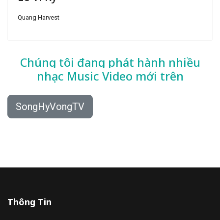
Quang Harvest
Chúng tôi đang phát hành nhiều
nhạc
Music Video mới trên
SongHyVongTV
Thông Tin