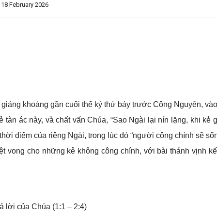
 18 February 2026
 giảng khoảng gần cuối thế kỷ thứ bảy trước Công Nguyên, vào 
tàn ác này, và chất vấn Chúa, “Sao Ngài lại nín lặng, khi kẻ 
hời điểm của riêng Ngài, trong lúc đó “người công chính sẽ sống
 diệt vong cho những kẻ không công chính, với bài thánh vịnh k
 lời của Chúa (1:1 – 2:4)