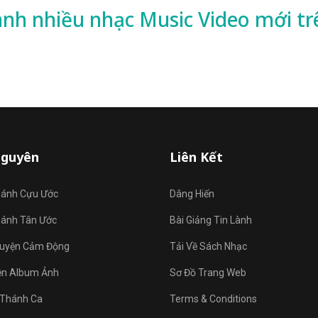
ành nhiều
nhạc
Music Video mới tr
Nguyên
Liên Kết
hánh Cựu Ước
Dâng Hiến
hánh Tân Ước
Bài Giảng Tin Lành
uyện Cảm Động
Tải Về Sách Nhạc
ện Album Ảnh
Sơ Đồ Trang Web
Thánh Ca
Terms & Conditions