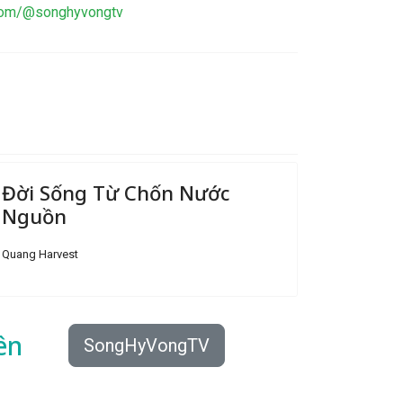
.com/@songhyvongtv
Đời Sống Từ Chốn Nước
Nguồn
Quang Harvest
ên
SongHyVongTV