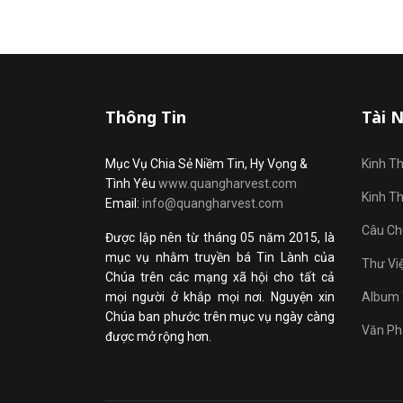
Thông Tin
Tài 
Mục Vụ Chia Sẻ Niềm Tin, Hy Vọng &
Kinh T
Tình Yêu
www.quangharvest.com
Kinh T
Email:
info@quangharvest.com
Câu Ch
Được lập nên từ tháng 05 năm 2015, là
mục vụ nhằm truyền bá Tin Lành của
Thư Vi
Chúa trên các mạng xã hội cho tất cả
mọi người ở khắp mọi nơi. Nguyện xin
Album 
Chúa ban phước trên mục vụ ngày càng
Văn Ph
được mở rộng hơn.