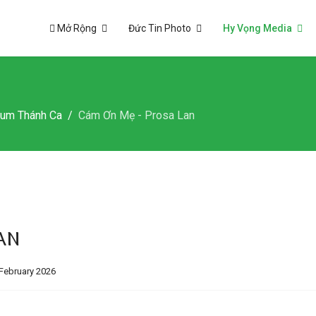
Mở Rộng
Đức Tin Photo
Hy Vọng Media
bum Thánh Ca
Cám Ơn Mẹ - Prosa Lan
an
February 2026