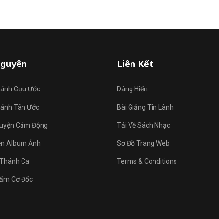
Nguyên
Liên Kết
hánh Cựu Ước
Dâng Hiến
hánh Tân Ước
Bài Giảng Tin Lành
uyện Cảm Động
Tải Về Sách Nhạc
ện Album Ảnh
Sơ Đồ Trang Web
Thánh Ca
Terms & Conditions
ẩm Cơ Đốc