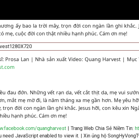
ơng ấy bao la trời mây, trọn đời con ngàn lần ghi khắc. 
ó mẹ, cuộc đời con thật nhiều hạnh phúc. Cám ơn mẹ!
ĩ: Prosa Lan | Nhà sản xuất Video: Quang Harvest | Mục 
st.com
 đau đớn. Những vết rạn da, vết cắt thịt da, mẹ vui sướng
hơn, mắt mẹ mờ đi, là năm tháng xa mẹ gần hơn. Mẹ yêu h
y, trọn đời con ngàn lần ghi khắc. Jesus hỡi, con kêu xin
nhiều hạnh phúc. Cám ơn mẹ!
ww.facebook.com/quangharvest
| Trang Web Chia Sẻ Niềm Tin:
h
 need JavaScript enabled to view it.
| Xin ủng hộ SongHyVongTv