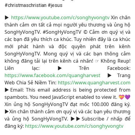
#christmaschristian #jesus
▶
https://www.youtube.com/c/songhyvongtv
​ Xin chân
thành cảm ơn tất cả mọi người yêu thương và ủng hộ
SongHyVongTV. #SongHyVongTV​ © Cảm ơn quý vị và
các bạn đã yêu thích ca khúc. Tuy nhiên đây là ca khúc
mới phát hành và độc quyền phát trên kênh
SongHyVongTV. Mong quý vị và các bạn thông cảm
không đăng tải lại trên kênh cá nhân! ☞ Không Reup!
Liên lạc: ▶Trên Facebook:
https://www.facebook.com/quangharvest
▶Trang
Web Chia Sẻ Niềm Tin:
https://www.quangharvest.com
▶Email:
This email address is being protected from
spambots. You need JavaScript enabled to view it.
💝💜
Xin ủng hộ SongHyVongTV đạt mốc 100.000 đăng ký.
▶Xin chân thành cảm ơn quý vị và các bạn yêu thương
và ủng hộ SongHyVongTV. ▶▶Subscribe / nhấp để
đăng ký:
https://www.youtube.com/c/songhyvongtv