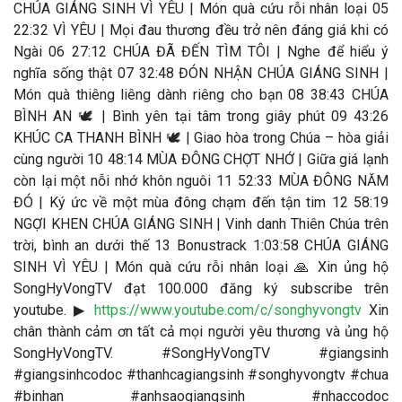
CHÚA GIÁNG SINH VÌ YÊU | Món quà cứu rỗi nhân loại 05
22:32 VÌ YÊU | Mọi đau thương đều trở nên đáng giá khi có
Ngài 06 27:12 CHÚA ĐÃ ĐẾN TÌM TÔI | Nghe để hiểu ý
nghĩa sống thật 07 32:48 ĐÓN NHẬN CHÚA GIÁNG SINH |
Món quà thiêng liêng dành riêng cho bạn 08 38:43 CHÚA
BÌNH AN 🕊️ | Bình yên tại tâm trong giây phút 09 43:26
KHÚC CA THANH BÌNH 🕊️ | Giao hòa trong Chúa – hòa giải
cùng người 10 48:14 MÙA ĐÔNG CHỢT NHỚ | Giữa giá lạnh
còn lại một nỗi nhớ khôn nguôi 11 52:33 MÙA ĐÔNG NĂM
ĐÓ | Ký ức về một mùa đông chạm đến tận tim 12 58:19
NGỢI KHEN CHÚA GIÁNG SINH | Vinh danh Thiên Chúa trên
trời, bình an dưới thế 13 Bonustrack 1:03:58 CHÚA GIÁNG
SINH VÌ YÊU | Món quà cứu rỗi nhân loại 🙏 Xin ủng hộ
SongHyVongTV đạt 100.000 đăng ký subscribe trên
youtube. ▶
https://www.youtube.com/c/songhyvongtv
​ Xin
chân thành cảm ơn tất cả mọi người yêu thương và ủng hộ
SongHyVongTV. #SongHyVongTV​ #giangsinh
#giangsinhcodoc #thanhcagiangsinh #songhyvongtv #chua
#binhan #anhsaogiangsinh #nhaccodoc