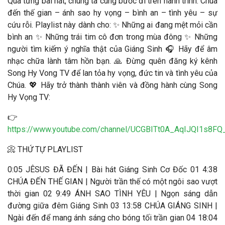
Qua từng bài hát, chúng ta cùng bước đi trên hành trình: Chúa
đến thế gian – ánh sao hy vọng – bình an – tình yêu – sự
cứu rỗi. Playlist này dành cho: ✨ Những ai đang mệt mỏi cần
bình an ✨ Những trái tim cô đơn trong mùa đông ✨ Những
người tìm kiếm ý nghĩa thật của Giáng Sinh 🎧 Hãy để âm
nhạc chữa lành tâm hồn bạn. 🙏 Đừng quên đăng ký kênh
Song Hy Vong TV để lan tỏa hy vọng, đức tin và tình yêu của
Chúa. 💖 Hãy trở thành thành viên và đồng hành cùng Song
Hy Vọng TV:
👉
https://www.youtube.com/channel/UCGBITt0A_AqIJQI1s8FQ_
📀 THỨ TỰ PLAYLIST
0:05 JÊSUS ĐÃ ĐẾN | Bài hát Giáng Sinh Cơ Đốc 01 4:38
CHÚA ĐẾN THẾ GIAN | Người trần thế có một ngôi sao vượt
thời gian 02 9:49 ÁNH SAO TÌNH YÊU | Ngọn sáng dẫn
đường giữa đêm Giáng Sinh 03 13:58 CHÚA GIÁNG SINH |
Ngài đến để mang ánh sáng cho bóng tối trần gian 04 18:04