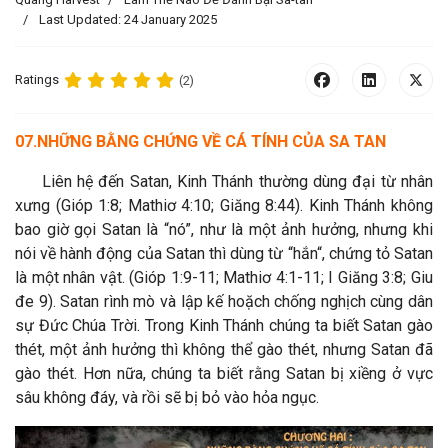
Last Updated: 24 January 2025
Ratings
(2)
07.
NHỮNG BẰNG CHỨNG VỀ CÁ TÍNH CỦA SA TAN
Liên hệ đến Satan, Kinh Thánh thường dùng đại từ nhân
xưng (Gióp 1:8; Mathiơ 4:10; Giăng 8:44). Kinh Thánh không
bao giờ gọi Satan là “nó”, như là một ảnh hưởng, nhưng khi
nói về hành động của Satan thì dùng từ “hắn“, chứng tỏ Satan
là một nhân vật. (Gióp 1:9-11; Mathiơ 4:1-11; I Giăng 3:8; Giu
đe 9). Satan rình mò và lập kế hoặch chống nghịch cùng dân
sự Đức Chúa Trời. Trong Kinh Thánh chúng ta biết Satan gào
thét, một ảnh hưởng thì không thể gào thét, nhưng Satan đã
gào thét. Hơn nữa, chúng ta biết rằng Satan bị xiềng ở vực
sâu không đáy, và rồi sẽ bị bỏ vào hỏa ngục.