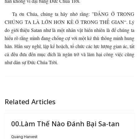
hắn không vĩ đại bằng Đức Chúa Trời.
Tạ ơn Chúa, chúng ta hãy nhớ rằng: ”ĐẤNG Ở TRONG
CHÚNG TA LÀ LỚN HƠN KẺ Ở TRONG THẾ GIAN“. Lý
do giới thiệu Satan như là một nhân vật hiển nhiên là để chúng ta
hiểu rõ rằng mình đang chống cự với một kẻ thù thông minh hung
hãn. Hắn suy nghĩ, lập kế hoặch, tổ chức các lực lượng gian ác, tất
cả đều đưa đến mục đích là ngăn trở và làm hại công việc cũng
như dân sự Đức Chúa Trời.
Related Articles
00.Làm Thế Nào Đánh Bại Sa-tan
Quang Harvest