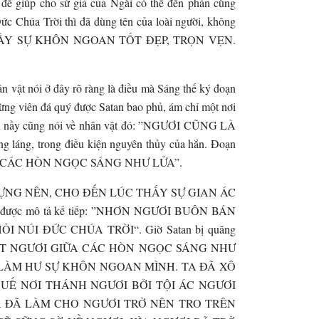
n để giúp cho sứ giả của Ngài có thể đến phán cùng
ức Chúa Trời thì đã dùng tên của loài người, không
ô tả là “ĐẦY SỰ KHÔN NGOAN TỐT ĐẸP, TRỌN VẸN.
 vật nói ở đây rõ ràng là điều mà Sáng thế ký đoạn
từng viên đá quý được Satan bao phủ, ám chỉ một nơi
Đoạn nầy cũng nói về nhân vật đó: ”NGƯƠI CŨNG LÀ
ng láng, trong điều kiện nguyên thủy của hắn. Đoạn
A CÁC HÒN NGỌC SÁNG NHƯ LỬA”.
C DỰNG NÊN, CHO ĐẾN LÚC THẤY SỰ GIAN ÁC
n khi được mô tả kế tiếp: ”NHƠN NGƯƠI BUÔN BÁN
ÚI ĐỨC CHÚA TRỜI“. Giờ Satan bị quăng
Ủ, TA DIỆT NGƯƠI GIỮA CÁC HÒN NGỌC SÁNG NHƯ
 LÀM HƯ SỰ KHÔN NGOAN MÌNH. TA ĐÃ XÔ
UẾ NƠI THÁNH NGƯƠI BỞI TỘI ÁC NGƯƠI
À ĐÃ LÀM CHO NGƯƠI TRỞ NÊN TRO TRÊN