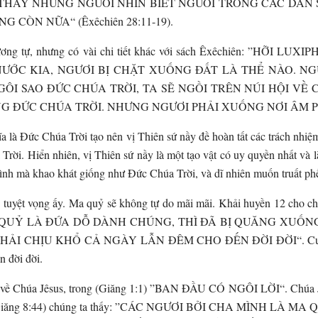
THẢY NHỮNG NGƯỜI NHÌN BIẾT NGƯƠI TRONG CÁC DÂN S
 CÒN NỮA“ (Êxêchiên 28:11-19).
 tương tự, nhưng có vài chi tiết khác với sách Êxêchiên: ”H
NƯỚC KIA, NGƯƠI BỊ CHẶT XUỐNG ĐẤT LÀ THỂ NÀO. N
GÔI SAO ĐỨC CHÚA TRỜI, TA SẼ NGỒI TRÊN NÚI HỘI VỀ
ỨC CHÚA TRỜI. NHƯNG NGƯƠI PHẢI XUỐNG NƠI ÂM PHỦ, S
 là Đức Chúa Trời tạo nên vị Thiên sứ nầy đề hoàn tất các trách nhiệm
 Trời. Hiển nhiên, vị Thiên sứ nầy là một tạo vật có uy quyền nhất và
ình mà khao khát giống như Đức Chúa Trời, và dĩ nhiên muốn truất ph
uyệt vọng ấy. Ma quỷ sẽ không tự do mãi mãi. Khải huyền 12 cho chú
”CÒN MA QUỶ LÀ ĐỨA DỖ DÀNH CHÚNG, THÌ ĐÃ BỊ QUĂNG X
I CHỊU KHỔ CẢ NGÀY LẪN ĐÊM CHO ĐẾN ĐỜI ĐỜI“. Cuối cùng
n đời đời.
õ về Chúa Jêsus, trong (Giăng 1:1) ”BAN ĐẦU CÓ NGÔI LỜI“. Chúa Jê
ụ trong (Giăng 8:44) chúng ta thấy: ”CÁC NGƯƠI BỞI CHA MÌNH