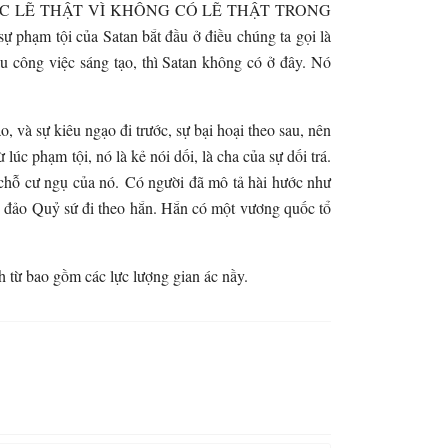
ỢC LẼ THẬT VÌ KHÔNG CÓ LẼ THẬT TRONG
ự phạm tội của Satan bắt đầu ở điều chúng ta gọi là
u công việc sáng tạo, thì Satan không có ở đây. Nó
 và sự kiêu ngạo đi trước, sự bại hoại theo sau, nên
 lúc phạm tội, nó là kẻ nói dối, là cha của sự dối trá.
là chỗ cư ngụ của nó. Có người đã mô tả hài hước như
g đảo Quỷ sứ đi theo hắn. Hắn có một vương quốc tổ
từ bao gồm các lực lượng gian ác nầy.