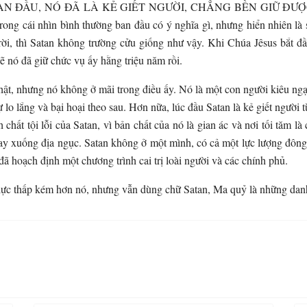
N ĐẦU, NÓ ĐÃ LÀ KẺ GIẾT NGƯỜI, CHẲNG BỀN GIỮ ĐƯ
g cái nhìn bình thường ban đầu có ý nghĩa gì, nhưng hiển nhiên là s
ời, thì Satan không trường cửu giống như vậy. Khi Chúa Jêsus bắt đầ
ẽ nó đã giữ chức vụ ấy hằng triệu năm rồi.
ật, nhưng nó không ở mãi trong điều ấy. Nó là một con người kiêu ngạo,
 lo lắng và bại hoại theo sau. Hơn nữa, lúc đầu Satan là kẻ giết người từ
chất tội lỗi của Satan, vì bản chất của nó là gian ác và nơi tối tăm 
bay xuống địa ngục. Satan không ở một mình, có cả một lực lượng đôn
đã hoạch định một chương trình cai trị loài người và các chính phủ.
ực thấp kém hơn nó, nhưng vẫn dùng chữ Satan, Ma quỷ là những danh 