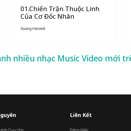
01.Chiến Trận Thuộc Linh
Của Cơ Đốc Nhân
Quang Harvest
ành nhiều
nhạc
Music Video mới tr
Nguyên
Liên Kết
hánh Cựu Ước
Dâng Hiến