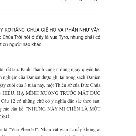
A TY RƠ RẰNG: CHÚA GIÊ HÔ VA PHÁN NHƯ VẦY:
a Trời nói ở đây là vua Tyrơ, nhưng phải có
t cứ người nào khác.
ời rất lâu. Kinh Thánh cũng ít dùng ngay quyền lực
nh nghiệm của Đaniên được ghi lại trong sách Đaniên
ngày cuối của 3 tuần nầy, một Thiên sứ của Đức Chúa
LÒNG HIỂU, HẠ MÌNH XUỐNG TRƯỚC MẶT ĐỨC
ó những chữ có ý nghĩa đặc sắc theo sau:
ong các câu kế: ”NHƯNG NẦY MI CHÊN LÀ MỘT
ƠSƠ“.
i là “Vua Pherơsơ“. Nhân vật gian ác nầy không ai