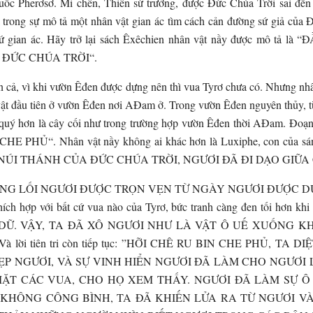
 quốc Pherơsơ. Mi chên, Thiên sứ trưởng, được Đức Chúa Trời sai đế
 trong sự mô tả một nhân vật gian ác tìm cách cản đường sứ giả của Đ
iên sứ gian ác. Hãy trở lại sách Êxêchien nhân vật nầy được m
ĐỨC CHÚA TRỜI“.
cả, vì khi vườn Êđen được dựng nên thì vua Tyrơ chưa có. Nhưng nhân
 vật đầu tiên ở vườn Êđen nơi AĐam ở. Trong vườn Êđen nguyên thủy, 
c quý hơn là cây cối như trong trường hợp vườn Êđen thời AĐam. 
 CHE PHỦ
“
. Nhân vật nầy không ai khác hơn là Luxiphe, con của sá
ÒN NÚI THÁNH CỦA ĐỨC CHÚA TRỜI, NGƯƠI ĐÃ ĐI DẠO GIỮ
ội: ”ĐƯỜNG LỐI NGƯƠI ĐƯỢC TRỌN VẸN TỪ NGÀY NGƯƠI ĐƯỢ
ch hợp với bất cứ vua nào của Tyrơ, bức tranh càng đen tối hơ
. VẬY, TA ĐÃ XÔ NGƯƠI NHƯ LÀ VẬT Ô UẾ XUỐNG KHỎI N
-12. Và lời tiên tri còn tiếp tục: ”HỠI CHÊ RU BIN CHE PH
ĐẸP NGƯƠI, VÀ SỰ VINH HIỂN NGƯƠI ĐÃ LÀM CHO NGƯƠI
ẶT CÁC VUA, CHO HỌ XEM THẤY. NGƯƠI ĐÃ LÀM SỰ Ô 
 KHÔNG CÔNG BÌNH, TA ĐÃ KHIẾN LỬA RA TỪ NGƯƠI V