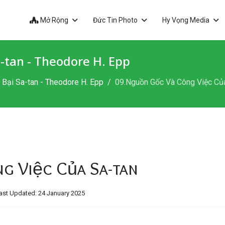
Mở Rộng
Đức Tin Photo
Hy Vọng Media
-tan - Theodore H. Epp
Bại Sa-tan - Theodore H. Epp
09.Nguồn Gốc Và Công Việc Củ
g Việc Của Sa-tan
ast Updated: 24 January 2025