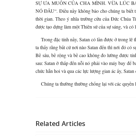
SỰ ƯA MUỐN CỦA CHA MÌNH. VỪA LÚC BA
NÓ ĐÂU“. Điều nầy không bảo cho chúng ta biết tron
thời gian. Theo ý nhĩa trường cửu của Đức Chúa Tr
được tạo dựng làm một Thiên sứ của sự sáng, và có l
Trong đặc tính nầy, Satan có lần được ở trong lẽ th
ta thấy rằng bất cứ nơi nào Satan đến thì nơi đó có sự
Bề sâu, bề rộng và bề cao không đo lường được tính 
sau: Satan ở thấp đến nỗi nó phải vào máy bay để 
chức hẳn hoi và qua các lực lượng gian ác ấy, Satan 
Chúng ta thường thường chống lại với các quyền l
Related Articles