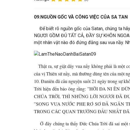
09.
NGUỒN GỐC VÀ CÔNG VIỆC CỦA SA TAN
Để biết rõ nguồn gốc của Satan, chúng ta 
NGƯƠI GỒM ĐỦ TẤT CẢ, ĐẦY SỰ KHÔN NGOAN, TỐ
một nhân vật nào đó đứng đằng sau vua nầy. Nhâ
Thật ra, sự giật dây vua nầy không phải là một co
của vị Thiên sứ nầy, mà thường dùng tên của một ng
10. Đaniên đã cầu nguyện suốt 21 ngày trong sự khố
Trời hiện đến bảo ông rằng: ”HỠI ĐA N
CHÚA TRỜI, THÌ NHỮNG LỜI NGƯƠI ĐÃ ĐƯỢC 
”SONG VUA NƯỚC PHE RƠ SƠ ĐÃ NGĂN TRỞ TA 
TRONG CÁC QUAN TRƯỞNG ĐẦU NHẤT ĐÃ Đ
Ở đây chúng ta thấy Đức Chúa Trời đã sai một sứ 