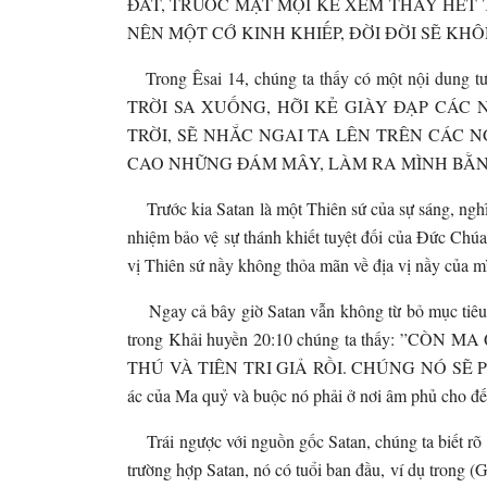
ĐẤT, TRƯỚC MẶT MỌI KẺ XEM THẤY HẾT 
NÊN MỘT CỚ KINH KHIẾP, ĐỜI ĐỜI SẼ KHÔNG
Trong Êsai 14, chúng ta thấy có một nội dung
TRỜI SA XUỐNG, HỠI KẺ GIÀY ĐẠP CÁC 
TRỜI, SẼ NHẮC NGAI TA LÊN TRÊN CÁC N
CAO NHỮNG ĐÁM MÂY, LÀM RA MÌNH BẰNG Đ
Trước kia Satan là một Thiên sứ của sự sáng, nghĩa
nhiệm bảo vệ sự thánh khiết tuyệt đối của Đức Chúa
vị Thiên sứ nầy không thỏa mãn về địa vị nầy của m
Ngay cả bây giờ Satan vẫn không từ bỏ mục tiêu t
trong Khải huyền 20:10 chúng ta thấy: 
THÚ VÀ TIÊN TRI GIẢ RỒI. CHÚNG NÓ SẼ PHẢ
ác của Ma quỷ và buộc nó phải ở nơi âm phủ cho đế
Trái ngược với nguồn gốc Satan, chúng ta biết r
trường hợp Satan, nó có tuổi ban đầu, ví d