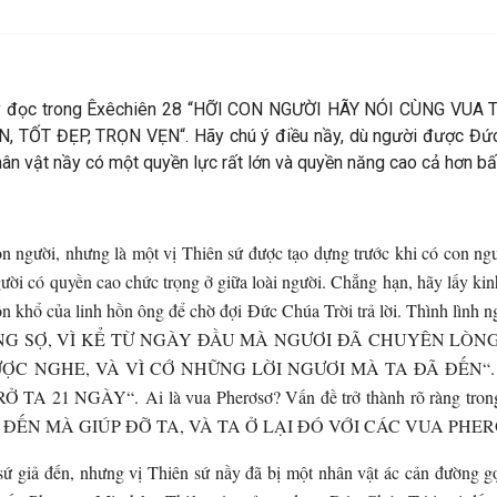
hãy đọc trong Êxêchiên 28 “HỠI CON NGƯỜI HÃY NÓI CÙNG VU
T ĐẸP, TRỌN VẸN“. Hãy chú ý điều nầy, dù người được Đức Chú
n vật nầy có một quyền lực rất lớn và quyền năng cao cả hơn bấ
n người, nhưng là một vị Thiên sứ được tạo dựng trước khi có con ngư
ười có quyền cao chức trọng ở giữa loài người. Chẳng hạn, hãy lấy ki
n khổ của linh hồn ông để chờ đợi Đức Chúa Trời trả lời. Thình lình 
I ÊN ĐỪNG SỢ, VÌ KỂ TỪ NGÀY ĐẦU MÀ NGƯƠI ĐÃ CHUYÊN 
NGHE, VÀ VÌ CỚ NHỮNG LỜI NGƯƠI MÀ TA ĐÃ ĐẾN“. Câu 12 c
21 NGÀY“. Ai là vua Pherơsơ? Vấn đề trở thành rõ ràng tr
ẾN MÀ GIÚP ĐỠ TA, VÀ TA Ở LẠI ĐÓ VỚI CÁC VUA PHER
giả đến, nhưng vị Thiên sứ nầy đã bị một nhân vật ác cản đường gọ