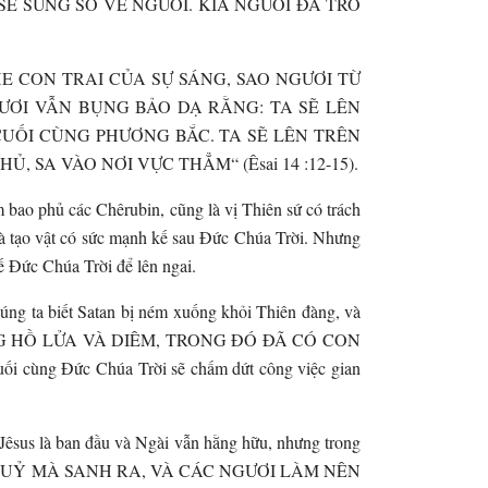
Ẽ SỮNG SỜ VỀ NGƯƠI. KÌA NGƯƠI ĐÃ TRỞ
ỠI LUXIPHE CON TRAI CỦA SỰ SÁNG, SAO NGƯƠI TỪ
GƯƠI VẪN BỤNG BẢO DẠ RẰNG: TA SẼ LÊN
 CUỐI CÙNG PHƯƠNG BẮC. TA SẼ LÊN TRÊN
A VÀO NƠI VỰC THẲM“ (Êsai 14 :12-15).
 bao phủ các Chêrubin, cũng là vị Thiên sứ có trách
 là tạo vật có sức mạnh kế sau Đức Chúa Trời. Nhưng
ế Đức Chúa Trời để lên ngai.
ng ta biết Satan bị ném xuống khỏi Thiên đàng, và
UỐNG HỒ LỬA VÀ DIÊM, TRONG ĐÓ ĐÃ CÓ CON
 Đức Chúa Trời sẽ chấm dứt công việc gian
sus là ban đầu và Ngài vẫn hằng hữu, nhưng trong
 LÀ MA QUỶ MÀ SANH RA, VÀ CÁC NGƯƠI LÀM NÊN