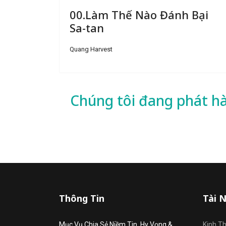
00.Làm Thế Nào Đánh Bại
Sa-tan
Quang Harvest
Chúng tôi đang phát h
Thông Tin
Tài 
Mục Vụ Chia Sẻ Niềm Tin, Hy Vọng &
Kinh T