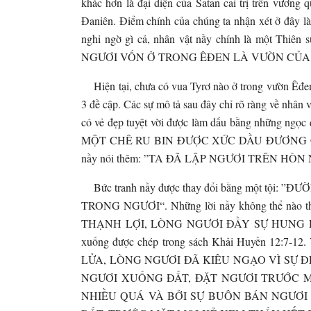
khác hơn là đại diện của Satan cai trị trên vương
Đaniên. Điểm chính của chúng ta nhận xét ở đây là
nghi ngờ gì cả, nhân vật nầy chính là một Th
NGƯƠI VỐN Ở TRONG ÊĐEN LÀ VƯỜN CỦA 
Hiện tại, chưa có vua Tyrơ nào ở trong vườn Êđen 
3 đề cập. Các sự mô tả sau đây chỉ rõ ràng về nhân
có vẻ đẹp tuyệt vời được làm dấu bằng những ngọ
MỘT CHÊ RU BIN ĐƯỢC XỨC DẦU ĐƯƠNG
nầy nói thêm: ”TA ĐÃ LẬP NGƯƠI TRÊN H
Bức tranh nầy được thay đổi bằng một t
TRONG NGƯƠI“. Những lời nầy không thể nào thí
THẠNH LỢI, LÒNG NGƯƠI ĐẦY SỰ HUNG DỮ
xuống được chép trong sách Khải Huyền 12:7
LỬA, LÒNG NGƯƠI ĐÃ KIÊU NGẠO VÌ SỰ 
NGƯƠI XUỐNG ĐẤT, ĐẶT NGƯƠI TRƯỚC M
NHIỀU QUÁ VÀ BỞI SỰ BUÔN BÁN NGƯƠI