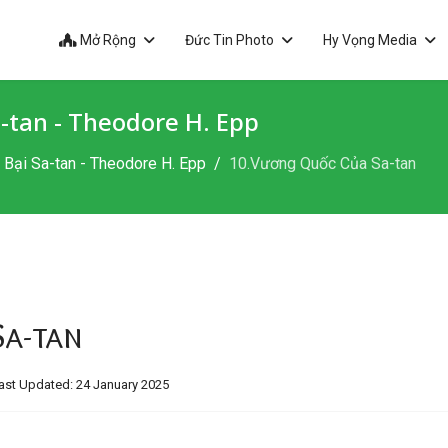
Mở Rộng
Đức Tin Photo
Hy Vọng Media
-tan - Theodore H. Epp
Bại Sa-tan - Theodore H. Epp
10.Vương Quốc Của Sa-tan
a-tan
ast Updated: 24 January 2025