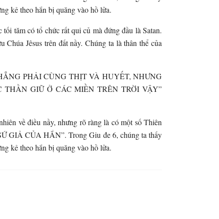
ững kẻ theo hắn bị quăng vào hồ lửa.
ối tăm có tổ chức rất qui củ mà đứng đầu là Satan.
Chúa Jêsus trên đất nầy. Chúng ta là thân thể của
 TRẬN CHẲNG PHẢI CÙNG THỊT VÀ HUYẾT, NHƯNG
THẦN GIỮ Ở CÁC MIỀN TRÊN TRỜI VẬY”
nhiên về điều nầy, nhưng rõ ràng là có một số Thiên
 GIẢ CỦA HẮN”. Trong Giu đe 6, chúng ta thấy
ững kẻ theo hắn bị quăng vào hồ lửa.