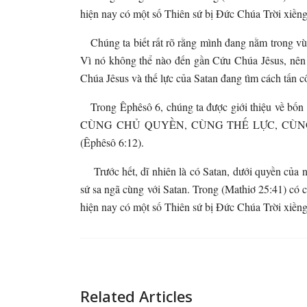
hiện nay có một số Thiên sứ bị Đức Chúa Trời xiềng 
Chúng ta biết rất rõ rằng mình đang nằm trong vùn
Vì nó không thể nào đến gần Cứu Chúa Jêsus, nên 
Chúa Jêsus và thế lực của Satan đang tìm cách tấn c
Trong Êphêsô 6, chúng ta được giới thiệu 
CÙNG CHỦ QUYỀN, CÙNG THẾ LỰC, CÙN
(Êphêsô 6:12).
Trước hết, dĩ nhiên là có Satan, dưới quyền của nó
sứ sa ngã cùng với Satan. Trong (Mathiơ 25:
hiện nay có một số Thiên sứ bị Đức Chúa Trời xiềng 
Related Articles