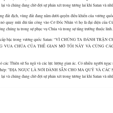
lại và chúng đang chờ đợi sự phán xét trong tương lai khi Satan và nh
g đất địch, vùng đất đang nằm dưới quyền điều khiển của vương quốc t
nó quay mũi dùi tấn công vào Cơ Đốc Nhân vì họ là đại diện của Cứu 
ông chúng ta trong sự phục vụ Chúa và trong sự tăng trưởng thuộc linh.
về bốn cấp bậc trong vương quốc Satan: “VÌ CHÚNG TA ĐÁNH
G VUA CHÚA CỦA THẾ GIAN MỜ TỐI NẦY VÀ CÙNG CÁC 
 các Thiên sứ Sa ngã và các lực lượng gian ác. Có nhiều người ngạc 
41) có chép: ”ĐỊA NGỤC LÀ NƠI DÀNH SẴN CHO MA QUỶ VÀ CÁC SỨ
lại và chúng đang chờ đợi sự phán xét trong tương lai khi Satan và nh