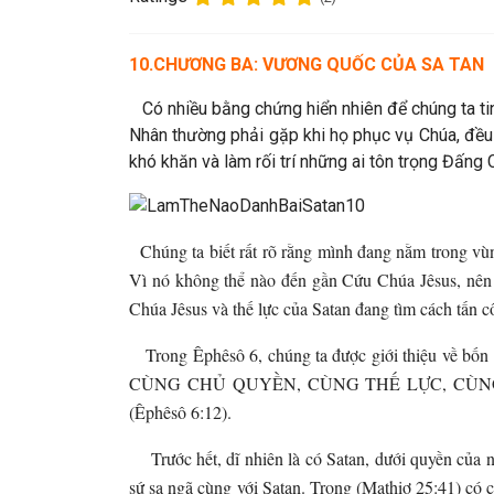
10.
CHƯƠNG BA: VƯƠNG QUỐC CỦA SA TAN
Có nhiều bằng chứng hiển nhiên để chúng ta tin
Nhân thường phải gặp khi họ phục vụ Chúa, đều 
khó khăn và làm rối trí những ai tôn trọng Đấng 
Chúng ta biết rất rõ rằng mình đang nằm trong vùn
Vì nó không thể nào đến gần Cứu Chúa Jêsus, nên 
Chúa Jêsus và thế lực của Satan đang tìm cách tấn c
Trong Êphêsô 6, chúng ta được giới thiệu 
CÙNG CHỦ QUYỀN, CÙNG THẾ LỰC, CÙN
(Êphêsô 6:12).
Trước hết, dĩ nhiên là có Satan, dưới quyền của nó
sứ sa ngã cùng với Satan. Trong (Mathiơ 25: