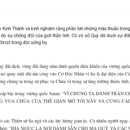
 Kinh Thánh và kinh nghiệm rằng phần lớn những mâu thuẫn trong
do sự chống đối của giới thần linh. Có vô số Quỷ dữ dưới sự đi
Christ trong đời sống họ.
g đất địch, vùng đất đang nằm dưới quyền điều khiển của vương quốc t
nó quay mũi dùi tấn công vào Cơ Đốc Nhân vì họ là đại diện của Cứu 
ông chúng ta trong sự phục vụ Chúa và trong sự tăng trưởng thuộc linh.
về bốn cấp bậc trong vương quốc Satan: “VÌ CHÚNG TA ĐÁNH
G VUA CHÚA CỦA THẾ GIAN MỜ TỐI NẦY VÀ CÙNG CÁC 
 các Thiên sứ Sa ngã và các lực lượng gian ác. Có nhiều người ngạc 
41) có chép: ”ĐỊA NGỤC LÀ NƠI DÀNH SẴN CHO MA QUỶ VÀ CÁC SỨ