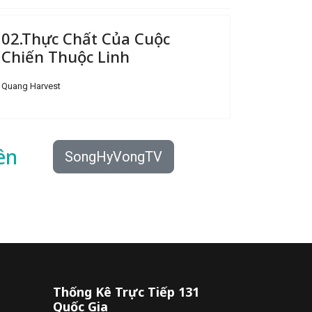
02.Thực Chất Của Cuộc
Chiến Thuộc Linh
Quang Harvest
ên
SongHyVongTV
Thống Kê Trực Tiếp 131
Quốc Gia