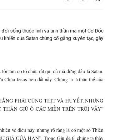
 đời sống thuộc linh và tinh thần mà một Cơ Đốc
ều khiển của Satan chúng cố gắng xuyên tạc, gây
ối tăm có tổ chức rất qui củ mà đứng đầu là Satan.
Chúa Jêsus trên đất nầy. Chúng ta là thân thể của
 TRẬN CHẲNG PHẢI CÙNG THỊT VÀ HUYẾT, NHƯNG
THẦN GIỮ Ở CÁC MIỀN TRÊN TRỜI VẬY”
nhiên về điều nầy, nhưng rõ ràng là có một số Thiên
 GIẢ CỦA HẮN”. Trong Giu đe 6, chúng ta thấy