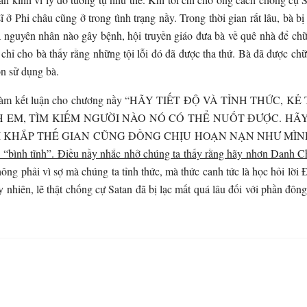
 ở Phi châu cũng ở trong tình trạng nầy. Trong thời gian rất lâu, bà bị
 ra nguyên nhân nào gây bệnh, hội truyền giáo đưa bà về quê nhà để 
 chỉ cho bà thấy rằng những tội lỗi đó đã được tha thứ. Bà đã được chữa
n sử dụng bà.
dùng làm kết luận cho chương nầy “HÃY TIẾT ĐỘ VÀ TỈNH TH
 EM, TÌM KIẾM NGƯỜI NÀO NÓ CÓ THỂ NUỐT ĐƯỢC. H
 KHẮP THẾ GIAN CŨNG ĐỒNG CHỊU HOẠN NẠN NHƯ MÌNH“ (I
 “bình tĩnh”. Điều nầy nhắc nhở chúng ta thấy rằng hãy nhơn Danh Chú
ông phải vì sợ mà chúng ta tỉnh thức, mà thức canh tức là học hỏi lời
nhiên, lẽ thật chống cự Satan đã bị lạc mất quá lâu đối với phần đô