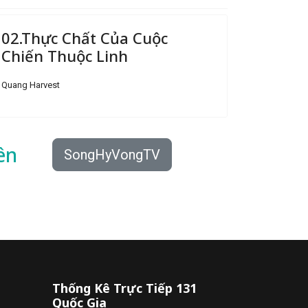
02.Thực Chất Của Cuộc
Chiến Thuộc Linh
Quang Harvest
ên
SongHyVongTV
Thống Kê Trực Tiếp 131
Quốc Gia