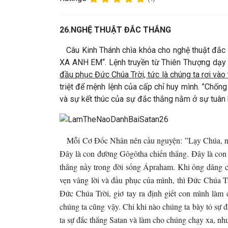
26.
NGHỆ THUẬT ĐẮC THẮNG
Câu Kinh Thánh chìa khóa cho nghệ thuật đ
XA ANH EM“. Lệnh truyền từ Thiên Thượng dạy c
đầu phục Đức Chúa Trời, tức là chúng ta rơi vào 
triệt để mệnh lệnh của cấp chỉ huy mình. ”Chống
và sự kết thúc của sự đắc thắng nằm ở sự tuân h
Mỗi Cơ Đốc Nhân nên cầu nguyện: ”Lạy Chúa, nếu đ
Đây là con đường Gôgôtha chiến thắng. Đây là con đ
thắng nầy trong đời sống Ápraham. Khi ông dâng co
vẹn vâng lời và đầu phục của mình, thì Đức Chúa Tr
Đức Chúa Trời, giơ tay ra định giết con mình làm 
chúng ta cũng vậy. Chỉ khi nào chúng ta bày tỏ sự
ta sự đắc thắng Satan và làm cho chúng chạy xa, như