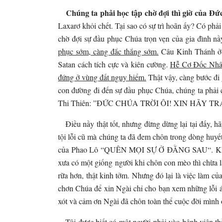
Chúng ta phải học tập chờ đợi thì giờ của Đức
Laxarơ khỏi chết. Tại sao có sự trì hoãn ấy? Có p
chờ đợi sự đầu phục Chúa trọn vẹn của gia đình nầ
phục sớm, càng đắc thắng sớm.
Câu Kinh Thánh ở s
Satan cách tích cực và kiên cường.
Hễ Cơ Đốc Nhân 
đứng ở vùng đất nguy hiểm.
Thật vậy, càng bước đi 
con đường đi đến sự đầu phục Chúa, chúng ta phải 
Thi Thiên: ”ĐỨC CHÚA TRỜI ÔI! XIN HÃY T
Điều nầy thật tốt, nhưng đừng dừng lại tại đấy, hã
tội lỗi cũ mà chúng ta đã đem chôn trong dòng huyế
của Phao Lô “QUÊN MỌI SỰ Ở ĐẰNG SAU“. Khi đã c
xưa có một giống người khi chôn con mèo thì chừa l
rữa hơn, thật kinh tởm. Nhưng đó lại là việc làm c
chơn Chúa để xin Ngài chỉ cho bạn xem những lỗi ác 
xót và cảm ơn Ngài đã chôn toàn thể cuộc đời mình 
Tôi được biết có một người phải vào bệnh viện thần