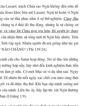
 của Laxarơ, trách Chúa sao Ngài không đến sớm để
úa Jêsus khóc bên mộ Laxarơ. Ngài trì hoãn vì Ngài
hứng của sự đầu phục nằm ở sự thử nghiệm.
Càng đầu
chúng ta ở thái độ thụ động, nhưng là sự chống cự
và vâng lời Chúa trọn vẹn hơn, thì người ấy đang
h cần nhận được sự sống mới từ Ngài bấy nhiêu. Trên
Trời vấp ngã. Nhiều người đã nói giống như tác giả
 NÀO CHĂNG“ (Thi 139:24).
ở cánh cửa cho Satan hoạt động. Nó sẽ đào lên những
g trường hợp nầy, hãy nhớ đến kinh nghiệm thực tiễn
m làm gì nữa. Có một Mục sư ví dụ như sau: Ngày
ử. Dĩ nhiên thì mỗi ngày xác chết con mèo càng thúi
uyết và đã được tha thứ. Khi bạn sấp mình xuống nơi
m của mình. Liền lúc ấy, hãy lập tức xin Ngài thương
bạn (I Giăng 1:9).
tan, và người nầy đã xác định vị trí của mình trong