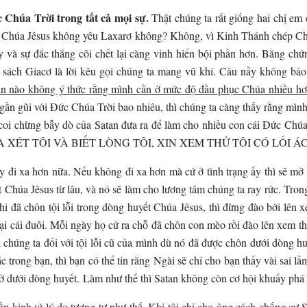
 Chúa Trời trong tất cả mọi sự.
Thật chúng ta rất giống hai chị em
hải Chúa Jêsus không yêu Laxarơ không? Không, vì Kinh Thánh chép Ch
y và sự đắc thắng cõi chết lại càng vinh hiển bội phần hơn. Bằng c
ách Giacơ là lời kêu gọi chúng ta mang vũ khí. Câu nầy không bảo 
nào không ý thức rằng mình cần ở mức độ đầu phục Chúa nhiều hơn, 
gần gũi với Đức Chúa Trời bao nhiêu, thì chúng ta càng thấy rằng mìn
coi chừng bẫy dò của Satan đưa ra để làm cho nhiều con cái Đức Chúa 
RA XÉT TÔI VÀ BIẾT LÒNG TÔI, XIN XEM THỬ TÔI CÓ LỐI ÁC
y đi xa hơn nữa. Nếu không đi xa hơn mà cứ ở tình trạng ấy thì sẽ m
t Chúa Jêsus từ lâu, và nó sẽ làm cho lương tâm chúng ta ray rức. Tron
hôn tội lỗi trong dòng huyết Chúa Jêsus, thì đừng đào bới lên xe
ại cái đuôi. Mỗi ngày họ cứ ra chỗ đã chôn con mèo rồi đào lên xem th
ủa chúng ta đối với tội lỗi cũ của mình dù nó đã được chôn dưới dòng h
trong bạn, thì bạn có thể tin rằng Ngài sẽ chỉ cho bạn thấy vài sai lầ
ở dưới dòng huyết. Làm như thế thì Satan không còn cơ hội khuấy phá 
 kinh vì lý do tương tự như thế. Khi tôi chỉ cho ông cách chống cự Sa