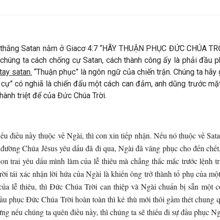
ắc thắng Satan nằm ở Giacơ 4:7 “HÃY THUẬN PHỤC ĐỨC CHÚA 
húng ta cách chống cự Satan, cách thành công ấy là phải đầu p
tay satan.
“Thuận phục” là ngôn ngữ của chiến trận. Chúng ta hãy g
 cự” có nghiã là chiến đấu một cách can đảm, anh dũng trước mặt
ành triệt để của Đức Chúa Trời.
iều nầy thuộc về Ngài, thì con xin tiếp nhận. Nếu nó thuộc về Sat
ường Chúa Jêsus yêu dấu đã đi qua, Ngài đã vâng phục cho đến chết, 
n trai yêu dấu mình làm của lễ thiêu mà chẳng thắc mắc trước lệnh t
ời tái xác nhận lời hứa của Ngài là khiến ông trở thành tổ phụ của m
của lễ thiêu, thì Đức Chúa Trời can thiệp và Ngài chuẩn bị sẵn một
 đầu phục Đức Chúa Trời hoàn toàn thì kẻ thù mới thôi gầm thét chun
ng nếu chúng ta quên điều nầy, thì chúng ta sẽ thiếu đi sự đầu phục Ng