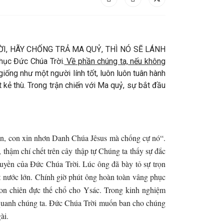
TRỜI, HÃY CHỐNG TRẢ MA QUỶ, THÌ NÓ SẼ LÁNH
hục Đức Chúa Trời.
Về phần chúng ta, nếu không
iống như một người lính tốt, luôn luôn tuân hành
 kẻ thù. Trong trận chiến với Ma quỷ, sự bắt đầu
an, con xin nhơn Danh Chúa Jêsus mà chống cự nó“.
thậm chí chết trên cây thập tự Chúng ta thấy sự đắc
ruyền của Đức Chúa Trời. Lúc ông đã bày tỏ sự trọn
ột nước lớn. Chính giờ phút ông hoàn toàn vâng phục
 con chiên đực thế chổ cho Ysác. Trong kinh nghiệm
g quanh chúng ta. Đức Chúa Trời muốn ban cho chúng
ài.