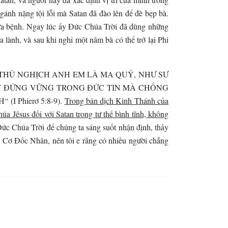
 gánh nặng tội lỗi mà Satan đã đào lên để đè bẹp bà.
chữa bệnh. Ngay lúc ấy Đức Chúa Trời đã dùng những
 lành, và sau khi nghỉ một năm bà có thể trở lại Phi
ỨC, KẺ THÙ NGHỊCH ANH EM LÀ MA QUỶ, NHƯ SƯ
ÃY ĐỨNG VỮNG TRONG ĐỨC TIN MÀ CHỐNG
 Phierơ 5:8-9).
Trong bản dịch Kinh Thánh của
a Jêsus đối với Satan trong tư thế bình tĩnh, không
 Đức Chúa Trời để chúng ta sáng suốt nhận định, thấy
ng Cơ Đốc Nhân, nên tôi e rằng có nhiều người chẳng