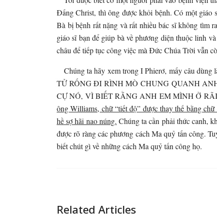
Đấng Christ, thì ông được khỏi bệnh. Có một giáo sĩ
Bà bị bệnh rất nặng và rất nhiều bác sĩ không tìm
giáo sĩ bạn để giúp bà về phương diện thuộc linh và
châu để tiếp tục công việc mà Đức Chúa Trời vẫn cò
Chúng ta hãy xem trong I Phierơ, mấy câu 
TỬ RỐNG ĐI RÌNH MÒ CHUNG QUANH ANH
CỰ NÓ, VÌ BIẾT RẰNG ANH EM MÌNH Ở RÃI
ông Williams, chữ “tiết độ” được thay thế bằng chữ
hề sợ hãi nao núng.
Chúng ta cần phải thức canh, kh
được rõ ràng các phương cách Ma quỷ tấn công. Tuy 
biết chút gì về những cách Ma quỷ tấn công họ.
Related Articles