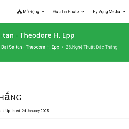
Mở Rộng
Đức Tin Photo
Hy Vọng Media
-tan - Theodore H. Epp
Bại Sa-tan - Theodore H. Epp
26.Nghệ Thuật Đắc Thắng
Thắng
ast Updated: 24 January 2025