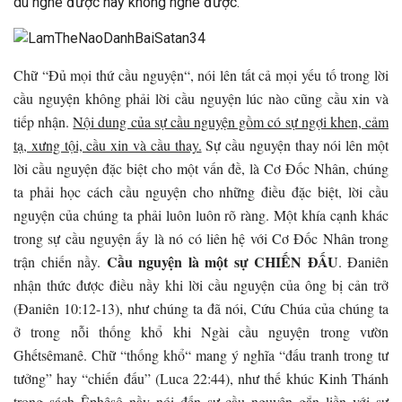
dù nghe được hay không nghe được.
Chữ “Đủ mọi thứ cầu nguyện“, nói lên tất cả mọi yếu tố trong lời
cầu nguyện không phải lời cầu nguyện lúc nào cũng cầu xin và
tiếp nhận.
Nội dung của sự cầu nguyện gồm có sự ngợi khen, cảm
tạ, xưng tội, cầu xin và cầu thay.
Sự cầu nguyện thay nói lên một
lời cầu nguyện đặc biệt cho một vấn đề, là Cơ Đốc Nhân, chúng
ta phải học cách cầu nguyện cho những điều đặc biệt, lời cầu
nguyện của chúng ta phải luôn luôn rõ ràng. Một khía cạnh khác
trong sự cầu nguyện ấy là nó có liên hệ với Cơ Đốc Nhân trong
Cầu nguyện là một sự CHIẾN ĐẤU
trận chiến nầy.
. Đaniên
nhận thức được điều nầy khi lời cầu nguyện của ông bị cản trở
(Đaniên 10:12-13), như chúng ta đã nói, Cứu Chúa của chúng ta
ở trong nỗi thống khổ khi Ngài cầu nguyện trong vườn
Ghếtsêmanê. Chữ “thống khổ“ mang ý nghĩa “đấu tranh trong tư
tưởng” hay “chiến đấu” (Luca 22:44), như thế khúc Kinh Thánh
trong sách Êphêsô nầy nói đến sự cầu nguyện gắn liền với sự