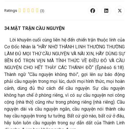
Ratings
(3)
34.
MẶT TRẬN CẦU NGUYỆN
Lời khuyên cuối cùng liên hệ đến chiến trận thuộc linh của
Cơ Đốc Nhân là “HÃY NHỜ THÁNH LINH THƯỜNG THƯỜNG
LÀM ĐỦ MỌI THỨ CẦU NGUYỆN VÀ NÀI XIN, HÃY DÙNG SỰ
BỀN ĐỔ TRỌN VẸN MÀ TỈNH THỨC VỀ ĐIỀU ĐÓ VÀ CẦU
NGUYỆN CHO HẾT THẢY CÁC THÁNH ĐỒ“ (Êphêsô 6:18).
Thành ngữ “Cầu nguyện không thôi”, gợi lên sự báo động
phải cầu nguyện trong mọi lúc, dưới mọi hình thức, mọi hoàn
cảnh, dùng đủ thứ cách để cầu nguyện. Sự cầu nguyện
không hạn chế ở phòng riêng, vì có sự cầu nguyện nơi công
cộng (nhà thờ) cũng như trong phòng riêng (nhà riêng). Cầu
nguyện dài và cầu nguyện ngắn, cầu nguyện nói thành câu
hay cầu nguyện trong tư tưởng. Bất cứ giờ nào, bất cứ ở đâu,
hãy luôn luôn cầu nguyện trong sự dẫn dắt của Thánh Linh