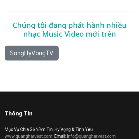
Chúng tôi đang phát hành nhiều
nhạc
Music Video mới trên
SongHyVongTV
Thông Tin
Mục Vụ Chia Sẻ Niềm Tin, Hy Vọng & Tình Yêu
www.quangharvest.com
Email:
info@quangharvest.com