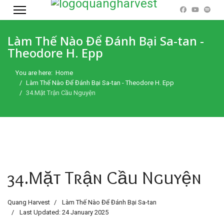
Làm Thế Nào Để Đánh Bại Sa-tan -
Theodore H. Epp
You are here:
Home
Làm Thế Nào Để Đánh Bại Sa-tan - Theodore H. Epp
34.Mặt Trận Cầu Nguyện
34.Mặt Trận Cầu Nguyện
Quang Harvest
Làm Thế Nào Để Đánh Bại Sa-tan
Last Updated: 24 January 2025