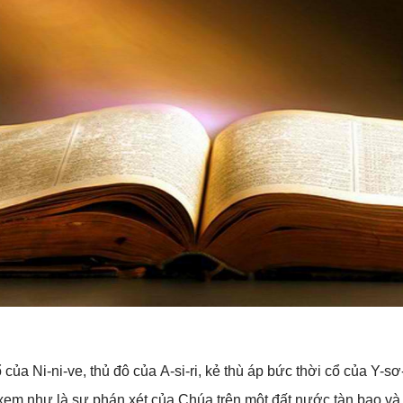
của Ni-ni-ve, thủ đô của A-si-ri, kẻ thù áp bức thời cổ của Y-
xem như là sự phán xét của Chúa trên một đất nước tàn bạo v