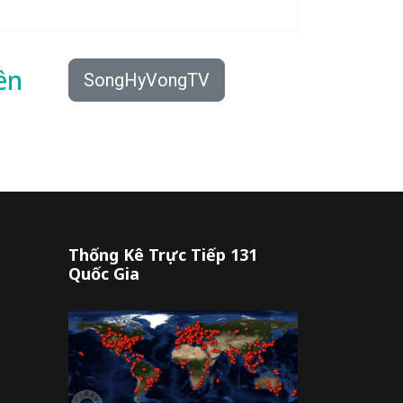
ên
SongHyVongTV
Thống Kê Trực Tiếp 131
Quốc Gia