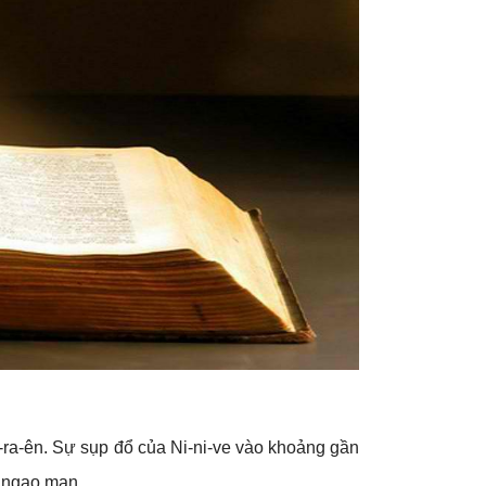
sơ-ra-ên. Sự sụp đổ của Ni-ni-ve vào khoảng gần
à ngạo mạn.