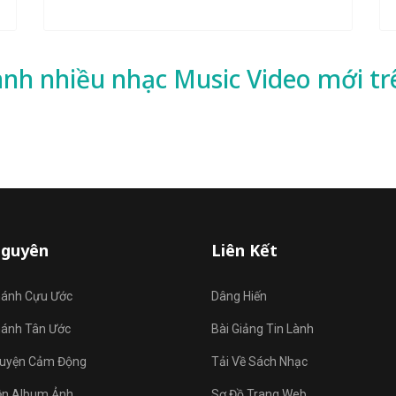
ành nhiều
nhạc
Music Video mới tr
Nguyên
Liên Kết
hánh Cựu Ước
Dâng Hiến
hánh Tân Ước
Bài Giảng Tin Lành
uyện Cảm Động
Tải Về Sách Nhạc
ện Album Ảnh
Sơ Đồ Trang Web