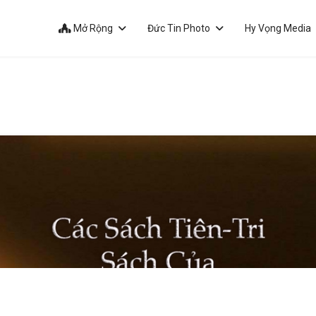
Mở Rộng
Đức Tin Photo
Hy Vọng Media