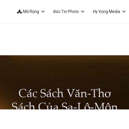
Mở Rộng
Đức Tin Photo
Hy Vọng Media