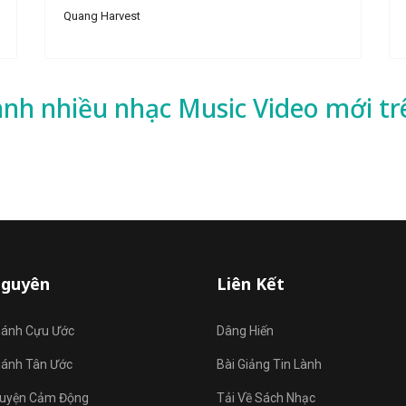
Quang Harvest
ành nhiều
nhạc
Music Video mới tr
Nguyên
Liên Kết
hánh Cựu Ước
Dâng Hiến
hánh Tân Ước
Bài Giảng Tin Lành
uyện Cảm Động
Tải Về Sách Nhạc