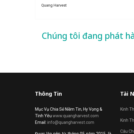
Quang Harvest
Chúng tôi đang phát h
Thông Tin
Tài 
Mục Vụ Chia Sẻ Niềm Tin, Hy Vọng &
Kinh T
Tình Yêu
www.quangharvest.com
Kinh T
Email:
info@quangharvest.com
Câu Ch
Được lập nên từ tháng 05 năm 2015, là