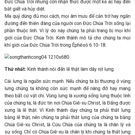
Đức Chúa Trời nhưng còn nhận thức được một kẻ ác hay đến
bắt giết và hủy diệt.
Ma quỷ dùng đủ mọi cách, mọi âm mưu để cản trở hay ngăn
đường đến thiên đàng của người con Đức Chúa Trời sống lại
phần thuộc linh. Vì lý do này chúng ta phải trang bị mọi khí
giới của Đức Chúa Trời. Kinh thánh mô tả cho chúng ta mọi
khí giới của Đức Chúa Trời trong Êphêsô 6:10-18.
Thứ nhất:
Kinh thánh nói đến lẽ thật làm dây nịt lưng.
Cái lưng là nguồn sức mạnh. Nếu chúng ta bị thương ở vùng
lưng chúng ta không còn sức mạnh để nâng đỡ hay mang
theo bất cứ vật chi. Vùng lưng là xương sống lưng thuộc linh
của chúng ta, là đức tin nơi Chúa Giê-xu Christ, là Đấng được
xưng là lẽ thật. Vì Kinh thánh dạy chúng ta phải thắt lưng
bằng lẽ thật, nên chúng ta phải thắt lưng của chúng ta bằng
Chúa Giê-xu Christ, là Cứu Chúa của chúng ta là chân lý và
sự sống. Chỉ có Chúa Giê-xu là chân lý khi chúng ta thắt lưng