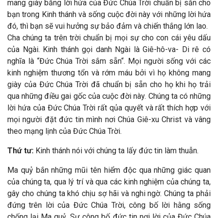
mang giày bằng lời hứa của Đức Chúa Trời chuẩn bị sẵn cho
bạn trong Kinh thánh và sống cuộc đời này với những lời hứa
đó, thì bạn sẽ vui hưởng sự bảo đảm và chiến thắng lớn lao.
Cha chúng ta trên trời chuẩn bị mọi sự cho con cái yêu dấu
của Ngài. Kinh thánh gọi danh Ngài là Giê-hô-va- Di rê có
nghĩa là “Đức Chúa Trời sắm sẵn“. Mọi người sống với các
kinh nghiệm thương tổn và rớm máu bởi vì họ không mang
giày của Đức Chúa Trời đã chuẩn bị sẵn cho họ khi họ trải
qua những điều gai gốc của cuộc đời này. Chúng ta có những
lời hứa của Đức Chúa Trời rất qủa quyết và rất thích hợp với
mọi người đặt đức tin mình nơi Chúa Giê-xu Christ và vâng
theo mạng lịnh của Đức Chúa Trời.
Thứ tư:
Kinh thánh nói với chúng ta lấy đức tin làm thuẫn.
Ma quỷ bắn những mũi tên hiểm độc qua những giác quan
của chúng ta, qua lý trí và qua các kinh nghiệm của chúng ta,
gây cho chúng ta khó chịu sợ hãi và nghi ngờ. Chúng ta phải
đứng trên lời của Đức Chúa Trời, công bố lời hằng sống
chống lại Ma quỷ. Sự công bố đức tin nơi lời của Đức Chúa