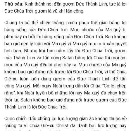
Thứ sáu:
Kinh thánh nói đến gươm Đức Thánh Linh, tức là lời
Đức Chúa Trời, gươm là vũ khí tấn công.
Chúng ta có thể chiến thắng, chinh phục thế gian bằng lời
hằng sống của Đức Chúa Trời. Mưu chước của Ma quỷ bị
phơi bày ra bởi lời hằng sống của Đức Chúa Trời. Bạn không
bao giờ nên lý luận với Ma quỷ vì Ma quỷ mưu mô xảo quyệt
hơn bạn. Nhưng khi bạn nắm lấy lời Đức Chúa Trời, gươm
của Thánh Linh và tấn công Satan bằng lời Chúa thì mọi âm
mưu của Ma quỷ đều bị phơi bày ra. Mưu chước của Ma quỷ
không bao giờ đứng nổi trước lời Đức Chúa Trời, vì thế Chúa
Giê-xu luôn luôn dùng gươm của Đức Thánh Linh để tấn
công Ma quỷ. Mỗi ngày Ngài trưng dẫn lời Chúa: “Có lời chép
rằng“. khi Ngài tuyên bố những lời này Ma quỷ đã chạy trốn
thối lui. Satan không bao giờ đứng nổi trước gươm của Đức
Thánh Linh là lời Đức Chúa Trời.
Cuộc chiến đấu chống lại lực lượng gian ác không thuộc về
chúng ta vì Chúa Giê-xu Christ đã đánh bại lực lượng này