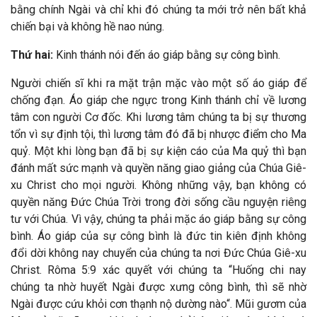
bằng chính Ngài và chỉ khi đó chúng ta mới trở nên bất khả
chiến bại và không hề nao núng.
Thứ hai:
Kinh thánh nói đến áo giáp bằng sự công bình.
Người chiến sĩ khi ra mặt trận mặc vào một số áo giáp để
chống đạn. Áo giáp che ngực trong Kinh thánh chỉ về lương
tâm con người Cơ đốc. Khi lương tâm chúng ta bị sự thương
tổn vì sự định tội, thì lương tâm đó đã bị nhược điểm cho Ma
quỷ. Một khi lòng bạn đã bị sự kiện cáo của Ma quỷ thì bạn
đánh mất sức mạnh và quyền năng giao giảng của Chúa Giê-
xu Christ cho mọi người. Không những vậy, bạn không có
quyền năng Đức Chúa Trời trong đời sống cầu nguyện riêng
tư với Chúa. Vì vậy, chúng ta phải mặc áo giáp bằng sự công
bình. Áo giáp của sự công bình là đức tin kiên định không
đổi dời không nay chuyển của chúng ta nơi Đức Chúa Giê-xu
Christ. Rôma 5:9 xác quyết với chúng ta “Huống chi nay
chúng ta nhờ huyết Ngài được xưng công bình, thì sẽ nhờ
Ngài được cứu khỏi cơn thạnh nộ dường nào“. Mũi gươm của