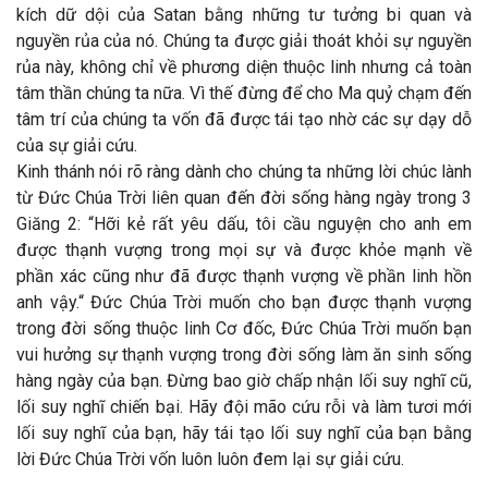
kích dữ dội của Satan bằng những tư tưởng bi quan và
nguyền rủa của nó. Chúng ta được giải thoát khỏi sự nguyền
rủa này, không chỉ về phương diện thuộc linh nhưng cả toàn
tâm thần chúng ta nữa. Vì thế đừng để cho Ma quỷ chạm đến
tâm trí của chúng ta vốn đã được tái tạo nhờ các sự dạy dỗ
của sự giải cứu.
Kinh thánh nói rõ ràng dành cho chúng ta những lời chúc lành
từ Đức Chúa Trời liên quan đến đời sống hàng ngày trong 3
Giăng 2: “Hỡi kẻ rất yêu dấu, tôi cầu nguyện cho anh em
được thạnh vượng trong mọi sự và được khỏe mạnh về
phần xác cũng như đã được thạnh vượng về phần linh hồn
anh vậy.“ Đức Chúa Trời muốn cho bạn được thạnh vượng
trong đời sống thuộc linh Cơ đốc, Đức Chúa Trời muốn bạn
vui hưởng sự thạnh vượng trong đời sống làm ăn sinh sống
hàng ngày của bạn. Đừng bao giờ chấp nhận lối suy nghĩ cũ,
lối suy nghĩ chiến bại. Hãy đội mão cứu rỗi và làm tươi mới
lối suy nghĩ của bạn, hãy tái tạo lối suy nghĩ của bạn bằng
lời Đức Chúa Trời vốn luôn luôn đem lại sự giải cứu.