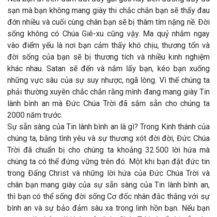
sạn mà bạn không mang giày thi chắc chắn bạn sẽ thấy đau
đớn nhiều và cuối cùng chân bạn sẽ bị thâm tím nặng nề. Đời
sống không có Chúa Giê-xu cũng vậy. Ma quỷ nhắm ngay
vào điểm yếu là nơi bạn cảm thấy khó chịu, thương tổn và
đời sống của bạn sẽ bị thương tích và nhiều kinh nghiệm
khác nhau. Satan sẽ đến và nắm lấy bạn, kéo bạn xuống
những vực sâu của sự suy nhược, ngã lòng. Vì thế chúng ta
phải thường xuyên chắc chắn rằng mình đang mang giày Tin
lành bình an mà Đức Chúa Trời đã sắm sẵn cho chúng ta
2000 năm trước.
Sự sẵn sàng của Tin lành bình an là gì? Trong Kinh thánh của
chúng ta, bằng tình yêu và sự thương xót đời đời, Đức Chúa
Trời đã chuẩn bị cho chúng ta khoảng 32.500 lời hứa mà
chúng ta có thể đứng vững trên đó. Một khi bạn đặt đức tin
trong Đấng Christ và những lời hứa của Đức Chúa Trời và
chân bạn mang giày của sự sẵn sàng của Tin lành bình an,
thì bạn có thể sống đời sống Cơ đốc nhân đắc thắng với sự
bình an và sự bảo đảm sâu xa trong linh hồn bạn. Nếu bạn