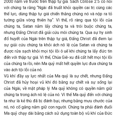
2000 năm về trước trên thập tự giá. Sách Côlôse 2:5 có nói
với chúng ta rằng “Ngài đã truất khỏi quyền cai trị cùng các
thế lực, dùng thập tự giá chiến thắng chúng nó và nộp ra tỏ
tường giữa vòng thiên hạ“. Vì thế, rõ ràng qua tội lỗi của
chúng ta, Satan nắm lấy chúng ta và trói buộc chúng ta,
nhưng Đấng Christ đã giải cứu môi chúng ta. Qua sự hy sinh
đổ huyết của Ngài trên thập tự giá, Đấng Christ đã đem lại
sự giải cứu chúng ta khỏi ách nô lệ của Satan và chúng ta
được rửa sạch khỏi mọi tội lỗi ô uế khi chúng ta lấy đức tin
đến với thập tự giá. Vì thế, Chúa Giê-xu đã cất hết mọi tội lỗi
của chúng ta rồi, nên Ma quỷ mất hết quyền lực đưa chúng ta
vào ách tội lỗi của nó.
Vũ khí đầy uy lực nhất của Ma quỷ là sự chết, nhưng Đấng
Christ đã hủy hoại vũ khí đó bằng sự chết và sự sống lại
của Ngài, về mặt pháp lý Ma quỷ không có quyền nắm giữ
chúng ta trong ách nô lệ của nó. Vì thế Ma quỷ đến với chúng
ta như là kẻ thù đã bị đánh bại, nhưng bằng mưu chước của
nó, nó cố gắng nắm giữ con người. Chúng ta phải đánh đuổi
Ma quỷ chạy dài bằng cách sử dụng toàn bộ vũ khí của Đức