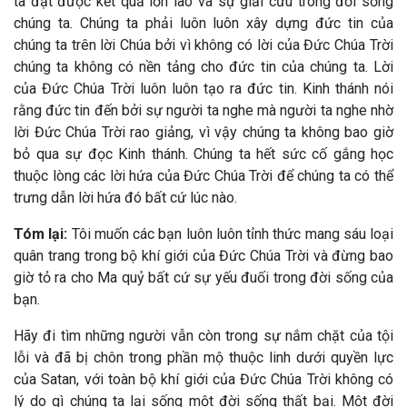
ta đạt được kết quả lớn lao và sự giải cứu trong đời sống
chúng ta. Chúng ta phải luôn luôn xây dựng đức tin của
chúng ta trên lời Chúa bởi vì không có lời của Đức Chúa Trời
chúng ta không có nền tảng cho đức tin của chúng ta. Lời
của Đức Chúa Trời luôn luôn tạo ra đức tin. Kinh thánh nói
rằng đức tin đến bởi sự người ta nghe mà người ta nghe nhờ
lời Đức Chúa Trời rao giảng, vì vậy chúng ta không bao giờ
bỏ qua sự đọc Kinh thánh. Chúng ta hết sức cố gắng học
thuộc lòng các lời hứa của Đức Chúa Trời để chúng ta có thể
trưng dẫn lời hứa đó bất cứ lúc nào.
Tóm lại:
Tôi muốn các bạn luôn luôn tỉnh thức mang sáu loại
quân trang trong bộ khí giới của Đức Chúa Trời và đừng bao
giờ tỏ ra cho Ma quỷ bất cứ sự yếu đuối trong đời sống của
bạn.
Hãy đi tìm những người vẫn còn trong sự nắm chặt của tội
lỗi và đã bị chôn trong phần mộ thuộc linh dưới quyền lực
của Satan, với toàn bộ khí giới của Đức Chúa Trời không có
lý do gì chúng ta lại sống một đời sống thất bại. Một đời