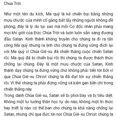
Chúa Trời.
Như một tên du kích, Ma quỷ là kẻ chiến bại bằng những
mưu chước của mình cố gắng bắt lấy những người không đề
phòng, đây là lý do tại sao mà mỗi Cơ đốc nhân phải mang
mọi khí giới của Đức Chúa Trời và luôn luôn sẵn sàng đương
đầu Satan. Kinh thánh không truyền cho chúng ta đi ra tấn
công Ma quỷ nhưng ra lịnh cho chúng ta đứng vững địch lại
với Ma quỷ vì Chúa Giê-xu đã chiến thắng cuộc chiến Satan
rồi. Ma quỷ đã bị chiến bại rồi thì chúng ta được thách thức
chống lại chúng. Đây là một mưu chước của Satan, Kinh
thánh dạy chúng ta đứng vững chứ không phải tiến tới bởi vì
qua Chúa Giê-xu Christ chúng ta đã đạt tới sự chiến thắng
rồi. Vì thế chúng ta phải đứng vững và kiên gan bền chí trong
chiến thắng này.
Trong danh Chúa Giê-xu, Satan sẽ bị phơi bày và bị tiêu diệt.
Không một tư tưởng thần học tự do nào, không một tri thức
hay triết lý nào có thể ban cho chúng ta khả năng chống lại
Satan, nhưng chỉ qua đức tin nơi Chúa Giê-xu Christ chúng ta