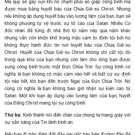
Ma quỷ sẽ gãy vụn khi nó chạm phải áo giáp công bình mà
được mua bằng huyết báu của Chúa Giê-xu Christ. Nhưng
nếu không áp dụng huyết báu vào lương tâm của bạn, bạn sẽ
không phương tự vệ trước sự tố cáo của Satan. Nhiều Cơ
đốc nhân đã từng đi nhà thờ từ năm này qua năm khác
nhưng vẫn còn khốn khổ trong mặc cảm bị định tội bởi họ
không thực hành đức tin nơi huyết báu của Chúa Giê-xu
Christ. Huyết của Chúa Giê-xu Christ không chỉ cất tội lỗi
trong quá khứ của bạn nhưng còn làm cho lòng bạn được
xưng công bình trước mặt Đức Chúa Trời. Sự công bình có
nghĩa là bạn không có mặc cảm nào hết về bất cứ sự định
tội nào hết, khi bạn đến trước Ngai của Đức Chúa Trời. Nó
cũng có nghĩa là bạn không bao giờ nhận sự kiện cáo từ
Satan. Một khi bạn áp dụng vào lương tâm của bạn, huyết
của Đấng Christ mang lại sự công bình.
Thứ ba:
Kinh thánh nói đến chân của chúng ta mang giày với
sự sẵn sàng của Tin lành bình an.
Nếu bạn đi trên đám đất đầy gai gốc hay bên đường đầy đá