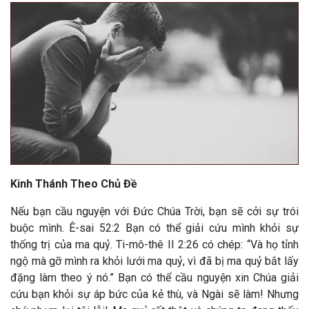
Kinh Thánh Theo Chủ Đề
Nếu bạn cầu nguyện với Đức Chúa Trời, bạn sẽ cởi sự trói
buộc mình. Ê-sai 52:2 Bạn có thể giải cứu mình khỏi sự
thống trị của ma quỷ. Ti-mô-thê II 2:26 có chép: “Và họ tỉnh
ngộ mà gỡ mình ra khỏi lưới ma quỷ, vì đã bị ma quỷ bắt lấy
đặng làm theo ý nó.” Bạn có thể cầu nguyện xin Chúa giải
cứu bạn khỏi sự áp bức của kẻ thù, và Ngài sẽ làm! Nhưng