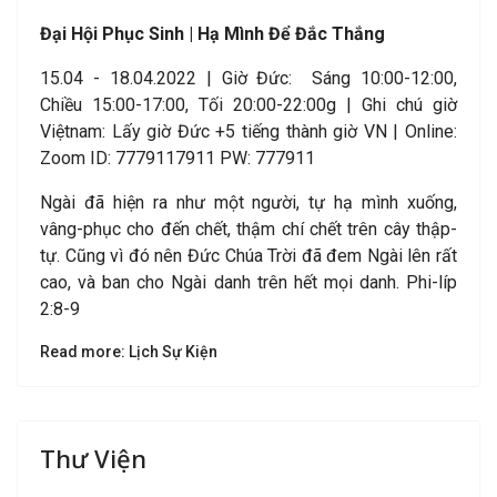
Đ
ại Hội Phục Sinh | Hạ Mình Để Đắc Thắng
15.04 - 18.04.2022 | Giờ Đức: Sáng 10:00-12:00,
Chiều 15:00-17:00, Tối 20:00-22:00g | Ghi chú giờ
Việtnam: Lấy giờ Đức +5 tiếng thành giờ VN | Online:
Zoom ID: 7779117911 PW: 777911
Ngài đã hiện ra như một người, tự hạ mình xuống,
vâng-phục cho đến chết, thậm chí chết trên cây thập-
tự. Cũng vì đó nên Đức Chúa Trời đã đem Ngài lên rất
cao, và ban cho Ngài danh trên hết mọi danh. Phi-líp
2:8-9
Read more: Lịch Sự Kiện
Thư Viện