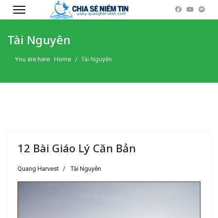
'Nguyện công-việc Chúa lộ ra cho các tôi-tớ Chúa, Và s
'Nguyện công-việc Chúa lộ ra cho các tôi-tớ Chúa, Và sự vinh-hi
Tài Nguyên
You are here:
Home
Tài Nguyên
12 Bài Giáo Lý Căn Bản
Quang Harvest
Tài Nguyên