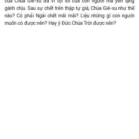
của Chúa Giê-xu đã vì tội lỗi của còn người mà yên lặng
gánh chịu. Sau sự chết trên thập tự giá, Chúa Giê-xu như thế
nào? Có phải Ngài chết mãi mãi? Liệu những gì con người
muốn có được nên? Hay ý Đức Chúa Trời được nên?