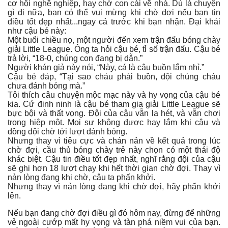
cơ hội nghề nghiệp, hay chờ con cái về nhà. Dù là chuyện
gì đi nữa, bạn có thể vui mừng khi chờ đợi nếu bạn tin
điều tốt đẹp nhất...ngay cả trước khi bạn nhận. Đại khái
như cậu bé này:
Một buổi chiều nọ, một người đến xem trận đấu bóng chày
giải Little League. Ông ta hỏi cậu bé, tỉ số trận đấu. Cậu bé
trả lời, “18-0, chúng con đang bị dẫn.”
Người khán giả này nói, “Này, cá là cậu buồn lắm nhỉ.”
Cậu bé đáp, “Tại sao cháu phải buồn, đội chúng cháu
chưa đánh bóng mà.”
Tôi thích câu chuyện mộc mạc này và hy vọng của cậu bé
kia. Cứ đinh ninh là cậu bé tham gia giải Little League sẽ
bực bội và thất vọng. Đội của cậu vẫn la hét, và vẫn chơi
trong hiệp một. Mọi sự không được hay lắm khi cậu và
đồng đội chờ tới lượt đánh bóng.
Nhưng thay vì tiêu cực và chán nản về kết quả trong lúc
chờ đợi, cầu thủ bóng chày trẻ này chọn có một thái độ
khác biệt. Cậu tin điều tốt đẹp nhất, nghĩ rằng đội của cậu
sẽ ghi hơn 18 lượt chạy khi hết thời gian chờ đợi. Thay vì
nản lòng đang khi chờ, cậu ta phấn khởi.
Nhưng thay vì nản lòng đang khi chờ đợi, hãy phấn khởi
lên.
Nếu bạn đang chờ đợi điều gì đó hôm nay, đừng để những
vẻ ngoài cướp mất hy vọng và tàn phá niềm vui của bạn.