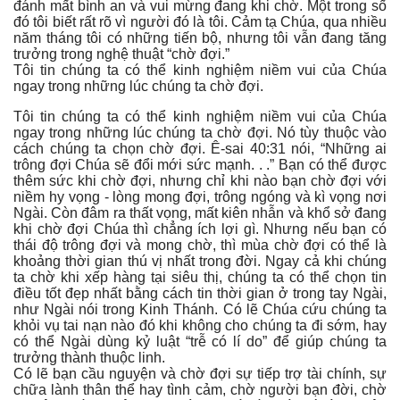
đánh mất bình an và vui mừng đang khi chờ. Một trong số
đó tôi biết rất rõ vì người đó là tôi. Cảm tạ Chúa, qua nhiều
năm tháng tôi có những tiến bộ, nhưng tôi vẫn đang tăng
trưởng trong nghệ thuật “chờ đợi.”
Tôi tin chúng ta có thể kinh nghiệm niềm vui của Chúa
ngay trong những lúc chúng ta chờ đợi.
Tôi tin chúng ta có thể kinh nghiệm niềm vui của Chúa
ngay trong những lúc chúng ta chờ đợi. Nó tùy thuộc vào
cách chúng ta chọn chờ đợi. Ê-sai 40:31 nói, “Những ai
trông đợi Chúa sẽ đổi mới sức mạnh. . .” Bạn có thể được
thêm sức khi chờ đợi, nhưng chỉ khi nào bạn chờ đợi với
niềm hy vọng - lòng mong đợi, trông ngóng và kì vọng nơi
Ngài. Còn đâm ra thất vọng, mất kiên nhẫn và khổ sở đang
khi chờ đợi Chúa thì chẳng ích lợi gì. Nhưng nếu bạn có
thái độ trông đợi và mong chờ, thì mùa chờ đợi có thể là
khoảng thời gian thú vị nhất trong đời. Ngay cả khi chúng
ta chờ khi xếp hàng tại siêu thị, chúng ta có thể chọn tin
điều tốt đẹp nhất bằng cách tin thời gian ở trong tay Ngài,
như Ngài nói trong Kinh Thánh. Có lẽ Chúa cứu chúng ta
khỏi vụ tai nạn nào đó khi không cho chúng ta đi sớm, hay
có thể Ngài dùng kỷ luật “trễ có lí do” để giúp chúng ta
trưởng thành thuộc linh.
Có lẽ bạn cầu nguyện và chờ đợi sự tiếp trợ tài chính, sự
chữa lành thân thể hay tình cảm, chờ người bạn đời, chờ