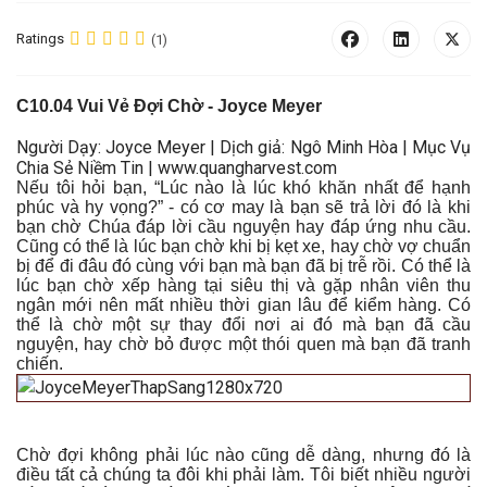
Ratings
(1)
C
10.04 Vui Vẻ Đợi Chờ
- Joyce Meyer
Người Dạy: Joyce Meyer | Dịch giả: Ngô Minh Hòa | Mục Vụ
Chia Sẻ Niềm Tin | www.quangharvest.com
Nếu tôi hỏi bạn, “Lúc nào là lúc khó khăn nhất để hạnh
phúc và hy vọng?” - có cơ may là bạn sẽ trả lời đó là khi
bạn chờ Chúa đáp lời cầu nguyện hay đáp ứng nhu cầu.
Cũng có thể là lúc bạn chờ khi bị kẹt xe, hay chờ vợ chuẩn
bị để đi đâu đó cùng với bạn mà bạn đã bị trễ rồi. Có thể là
lúc bạn chờ xếp hàng tại siêu thị và gặp nhân viên thu
ngân mới nên mất nhiều thời gian lâu để kiểm hàng. Có
thể là chờ một sự thay đổi nơi ai đó mà bạn đã cầu
nguyện, hay chờ bỏ được một thói quen mà bạn đã tranh
chiến.
Chờ đợi không phải lúc nào cũng dễ dàng, nhưng đó là
điều tất cả chúng ta đôi khi phải làm. Tôi biết nhiều người