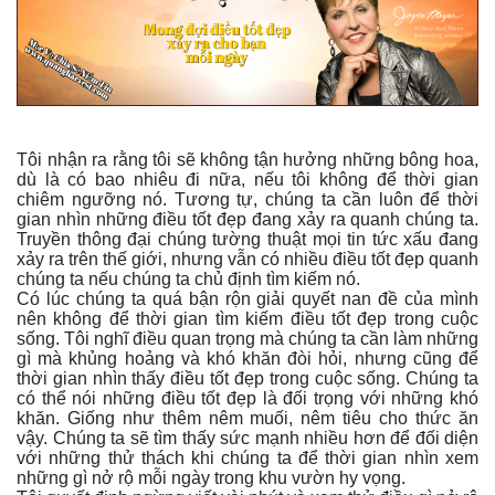
Tôi nhận ra rằng tôi sẽ không tận hưởng những bông hoa,
dù là có bao nhiêu đi nữa, nếu tôi không để thời gian
chiêm ngưỡng nó. Tương tự, chúng ta cần luôn để thời
gian nhìn những điều tốt đẹp đang xảy ra quanh chúng ta.
Truyền thông đại chúng tường thuật mọi tin tức xấu đang
xảy ra trên thế giới, nhưng vẫn có nhiều điều tốt đẹp quanh
chúng ta nếu chúng ta chủ định tìm kiếm nó.
Có lúc chúng ta quá bận rộn giải quyết nan đề của mình
nên không để thời gian tìm kiếm điều tốt đẹp trong cuộc
sống. Tôi nghĩ điều quan trọng mà chúng ta cần làm những
gì mà khủng hoảng và khó khăn đòi hỏi, nhưng cũng để
thời gian nhìn thấy điều tốt đẹp trong cuộc sống. Chúng ta
có thể nói những điều tốt đẹp là đối trọng với những khó
khăn. Giống như thêm nêm muối, nêm tiêu cho thức ăn
vậy. Chúng ta sẽ tìm thấy sức mạnh nhiều hơn để đối diện
với những thử thách khi chúng ta để thời gian nhìn xem
những gì nở rộ mỗi ngày trong khu vườn hy vọng.