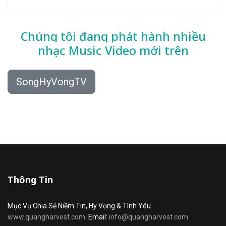
Chúng tôi đang phát hành nhiều
nhạc
Music Video mới trên
SongHyVongTV
Thông Tin
Mục Vụ Chia Sẻ Niềm Tin, Hy Vọng & Tình Yêu
www.quangharvest.com
Email:
info@quangharvest.com