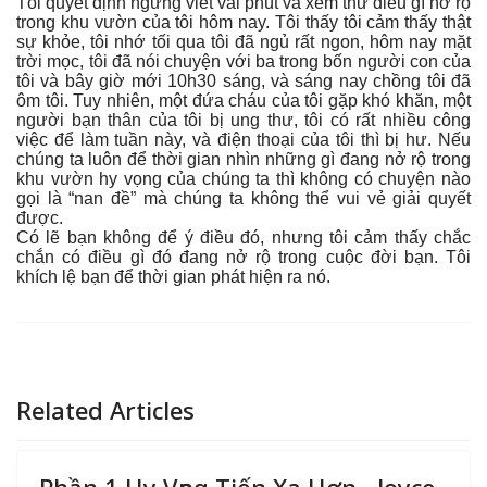
Tôi quyết định ngừng viết vài phút và xem thử điều gì nở rộ
trong khu vườn của tôi hôm nay. Tôi thấy tôi cảm thấy thật
sự khỏe, tôi nhớ tối qua tôi đã ngủ rất ngon, hôm nay mặt
trời mọc, tôi đã nói chuyện với ba trong bốn người con của
tôi và bây giờ mới 10h30 sáng, và sáng nay chồng tôi đã
ôm tôi. Tuy nhiên, một đứa cháu của tôi gặp khó khăn, một
người bạn thân của tôi bị ung thư, tôi có rất nhiều công
việc để làm tuần này, và điện thoại của tôi thì bị hư. Nếu
chúng ta luôn để thời gian nhìn những gì đang nở rộ trong
khu vườn hy vọng của chúng ta thì không có chuyện nào
gọi là “nan đề” mà chúng ta không thể vui vẻ giải quyết
được.
Có lẽ bạn không để ý điều đó, nhưng tôi cảm thấy chắc
chắn có điều gì đó đang nở rộ trong cuộc đời bạn. Tôi
khích lệ bạn để thời gian phát hiện ra nó.
Related Articles