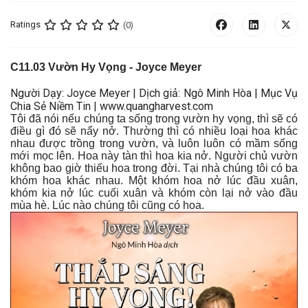
Ratings
(0)
C
11.03
Vườn Hy Vọng
- Joyce Meyer
Người Dạy: Joyce Meyer | Dịch giả: Ngô Minh Hòa | Mục Vụ
Chia Sẻ Niềm Tin | www.quangharvest.com
Tôi đã nói nếu chúng ta sống trong vườn hy vọng, thì sẽ có
điều gì đó sẽ nẩy nở. Thường thì có nhiều loại hoa khác
nhau được trồng trong vườn, và luôn luôn có mầm sống
mới mọc lên. Hoa này tàn thì hoa kia nở. Người chủ vườn
không bao giờ thiếu hoa trong đời. Tại nhà chúng tôi có ba
khóm hoa khác nhau. Một khóm hoa nở lúc đầu xuân,
khóm kia nở lúc cuối xuân và khóm còn lại nở vào đầu
mùa hè. Lúc nào chúng tôi cũng có hoa.