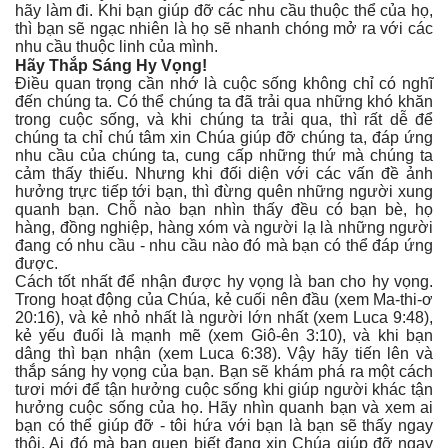
hãy làm đi. Khi bạn giúp đỡ các nhu cầu thuộc thể của họ,
thì bạn sẽ ngạc nhiên là họ sẽ nhanh chóng mở ra với các
nhu cầu thuộc linh của mình.
Hãy Thắp Sáng Hy Vọng!
Điều quan trọng cần nhớ là cuộc sống không chỉ có nghĩ
đến chúng ta. Có thể chúng ta đã trải qua những khó khăn
trong cuộc sống, và khi chúng ta trải qua, thì rất dễ để
chúng ta chỉ chú tâm xin Chúa giúp đỡ chúng ta, đáp ứng
nhu cầu của chúng ta, cung cấp những thứ mà chúng ta
cảm thấy thiếu. Nhưng khi đối diện với các vấn đề ảnh
hưởng trực tiếp tới bạn, thì đừng quên những người xung
quanh bạn. Chỗ nào bạn nhìn thấy đều có bạn bè, họ
hàng, đồng nghiệp, hàng xóm và người lạ là những người
đang có nhu cầu - nhu cầu nào đó mà bạn có thể đáp ứng
được.
Cách tốt nhất để nhận được hy vọng là ban cho hy vọng.
Trong hoạt động của Chúa, kẻ cuối nên đầu (xem Ma-thi-ơ
20:16), và kẻ nhỏ nhất là người lớn nhất (xem Luca 9:48),
kẻ yếu đuối là mạnh mẽ (xem Giô-ên 3:10), và khi bạn
dâng thì bạn nhận (xem Luca 6:38). Vậy hãy tiến lên và
thắp sáng hy vọng của bạn. Bạn sẽ khám phá ra một cách
tươi mới để tận hưởng cuộc sống khi giúp người khác tận
hưởng cuộc sống của họ. Hãy nhìn quanh bạn và xem ai
bạn có thể giúp đỡ - tôi hứa với bạn là bạn sẽ thấy ngay
thôi. Ai đó mà bạn quen biết đang xin Chúa giúp đỡ ngay