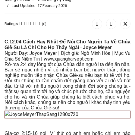
Last Updated: 17 February 2026
Ratings
(0)
C
.12.0
4 Cách Hay Nhất Để Nói Cho Người Ta Về Chúa
Giê-Su Là Chỉ Cho Họ Thấy Ngài
- Joyce Meyer
Người Dạy: Joyce Meyer | Dịch giả: Ngô Minh Hòa | Mục Vụ
Chia Sẻ Niềm Tin | www.quangharvest.com
Rô-ma 2:4 dạy lòng tốt của Chúa dẫn người ta đến ăn năn.
Bạn sẽ ngạc nhiên vì có nhiều bạn bè, người thân, đồng
nghiệp muốn tiếp nhận Chúa Giê-su nếu bạn tử tế với họ.
Đôi khi chúng ta cần chấm dứt giảng đạo với ai đó và bắt
đầu tử tế với nhiều người trong chính đời sống chúng ta -
thật sự quan tâm tới họ và chúc phước cho họ, cầu nguyện
cho họ và xin Chúa giúp chúng ta biết cách phục vụ họ.
Nói cách khác, chúng ta nên cho người khác thấy tình yêu
thương của Chúa Giê-su!
Gia-cơ 2:15-16 nói: Ví thử có anh em hoặc chị em nào