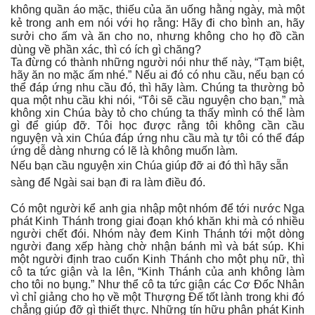
không quần áo mặc, thiếu của ăn uống hằng ngày, mà một
kẻ trong anh em nói với họ rằng: Hãy đi cho bình an, hãy
sưởi cho ấm và ăn cho no, nhưng không cho họ đồ cần
dùng về phần xác, thì có ích gì chăng?
Ta đừng có thành những người nói như thế này, “Tạm biệt,
hãy ăn no mặc ấm nhé.” Nếu ai đó có nhu cầu, nếu bạn có
thể đáp ứng nhu cầu đó, thì hãy làm. Chúng ta thường bỏ
qua một nhu cầu khi nói, “Tôi sẽ cầu nguyện cho bạn,” mà
không xin Chúa bày tỏ cho chúng ta thấy mình có thể làm
gì để giúp đỡ. Tôi học được rằng tôi không cần cầu
nguyện và xin Chúa đáp ứng nhu cầu mà tự tôi có thể đáp
ứng dễ dàng nhưng có lẽ là không muốn làm.
Nếu bạn cầu nguyện xin Chúa giúp đỡ ai đó thì hãy sẵn
sàng để Ngài sai bạn đi ra làm điều đó.
Có một người kể anh gia nhập một nhóm để tới nước Nga
phát Kinh Thánh trong giai đoạn khó khăn khi mà có nhiều
người chết đói. Nhóm này đem Kinh Thánh tới một dòng
người đang xếp hàng chờ nhận bánh mì và bát súp. Khi
một người định trao cuốn Kinh Thánh cho một phụ nữ, thì
cô ta tức giận và la lên, “Kinh Thánh của anh không làm
cho tôi no bụng.” Như thể cô ta tức giận các Cơ Đốc Nhân
vì chỉ giảng cho họ về một Thượng Đế tốt lành trong khi đó
chẳng giúp đỡ gì thiết thực. Những tín hữu phân phát Kinh