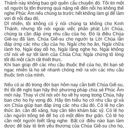
Thánh này không bao giờ quên câu chuyện đó. Tôi tin một
số người bị tổn thương quá nặng nề đến nỗi họ không thể
nghe Phúc Âm nếu chúng ta trước hết không làm gì để làm
vơi đi nỗi đau đó.
Dĩ nhiên, tôi không có ý nói chúng ta không cho Kinh
Thánh, nhưng tôi nói ngoài việc phân phát Lời Chúa,
chúng ta cần đáp ứng nhu cầu của họ. Đó là điều Chúa
Giê-su đã làm. Chúa Giê-su cho người ta Lời Chúa lẫn
đáp ứng các nhu cầu của họ. Ngài cho họ ăn, Ngài chữa
lành họ, Ngài dạy dỗ họ, Ngài lắng nghe họ. Ngài không
chỉ nói về sự tốt lành của Chúa Cha; Ngài chứng tỏ lòng
tốt đó một cách rất thiết thực.
Khi bạn giúp đỡ các nhu cầu thuộc thể của họ, thì bạn sẽ
ngạc nhiên là họ sẽ nhanh chóng mở ra với các nhu cầu
thuộc linh của mình.
Nếu có ai đó trong đời bạn hôm nay cần biết Chúa Giê-su,
thì tôi đề nghị bạn hãy thử phương pháp chia sẻ Phúc Âm
mới này. Thay vì chỉ nói với họ về hy vọng trong Chúa, hãy
ban cho họ hy vọng đó. Hãy tìm hiểu họ có nhu cầu gì và
xin Chúa giúp bạn đáp ứng các nhu cầu đó. Có lẽ họ cần
thức ăn, cần đổ xăng, hay cần tiền khám bác sỹ. Có lẽ họ
cần người trông trẻ để họ có một đêm thư giãn. Có lẽ họ
cần một người biết lắng nghe. Bất cứ điều nào bạn làm
được để bày tỏ tình yêu thương của Chúa Giê-su cho họ,