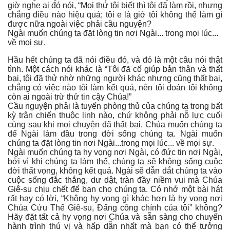
giờ nghe ai đó nói, “Mọi thứ tôi biết thì tôi đã làm rồi, nhưng
chẳng điều nào hiệu quả; tôi e là giờ tôi không thể làm gì
được nữa ngoài việc phải cầu nguyện?
Ngài muốn chúng ta đặt lòng tin nơi Ngài... trong mọi lúc...
về mọi sự.
Hầu hết chúng ta đã nói điều đó, và đó là một câu nói thật
tình. Một cách nói khác là “Tôi đã cố giúp bản thân và thất
bại, tôi đã thử nhờ những người khác nhưng cũng thất bại,
chẳng có việc nào tôi làm kết quả, nên tôi đoán tôi không
còn ai ngoài trừ thử tin cậy Chúa!”
Cầu nguyện phải là tuyến phòng thủ của chúng ta trong bất
kỳ trận chiến thuộc linh nào, chứ không phải nỗ lực cuối
cùng sau khi mọi chuyện đã thất bại. Chúa muốn chúng ta
để Ngài làm đầu trong đời sống chúng ta. Ngài muốn
chúng ta đặt lòng tin nơi Ngài...trong mọi lúc... về mọi sự.
Ngài muốn chúng ta hy vọng nơi Ngài, có đức tin nơi Ngài,
bởi vì khi chúng ta làm thế, chúng ta sẽ không sống cuộc
đời thất vọng, không kết quả. Ngài sẽ dẫn dắt chúng ta vào
cuộc sống đắc thắng, dư dật, tràn đầy niềm vui mà Chúa
Giê-su chịu chết để ban cho chúng ta. Có nhớ một bài hát
rất hay có lời, “Không hy vọng gì khác hơn là hy vọng nơi
Chúa Cứu Thế Giê-su, Đấng công chính của tôi” không?
Hãy đặt tất cả hy vọng nơi Chúa và sẵn sàng cho chuyến
hành trình thú vị và hấp dẫn nhất mà bạn có thể tưởng