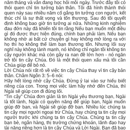
năm tháng và vẫn đang học hỏi mỗi ngày. Trước đây tôi có
thói quen chỉ tin tưởng bản thân. Tôi đã hình thành thói
quen này sau nhiều năm cố gắng tin tưởng con người, kết
thúc chỉ là sự thất vọng và tổn thương. Sau đó tôi quyết
định không bao giờ tin tưởng ai nữa. Những kinh nghiệm
đau đớn này đã khiến tôi tin rằng Nếu bạn muốn một điều
gì đó được thực hiện đúng, chính bạn phải làm. Nếu bạn
không nhờ ai bất cứ chuyện gì hay không mở lòng ra với
họ thì họ không thể làm bạn thương tổn. Nhưng lối suy
nghĩ này không lành mạnh, nó không chỉ ngăn tôi không tin
cậy người khác mà còn gây ra nan đề lớn hơn - nó ngăn
trở tôi tin cậy Chúa. Đó là một thói quen xấu mà tôi cần
Chúa giúp để bỏ nó.
Lời Chúa nói rất rõ về việc tin cậy Chúa thay vì tin cậy bản
thân. Châm Ngôn 3: 5–6 nói:
Hãy hết lòng nhờ cậy Chúa. Đừng ỷ lại vào sự hiểu biết
riêng của con. Trong mọi việc làm hãy nhớ đến Chúa, thì
Ngài sẽ giúp con đi đúng lối.
“Tin cậy” Chúa đơn giản là tin Ngài yêu thương bạn, Ngài
là tốt lành, Ngài có quyền năng để giúp bạn, Ngài muốn
giúp đỡ bạn, và Ngài sẽ giúp đỡ bạn. Nhiều lúc chúng ta
tin cậy mọi người ngoại trừ Chúa, hay chúng ta tin cậy mọi
người trước khi chúng ta tin cậy Chúa. Chúng ta tin cậy
bạn bè, ngân hàng, thị trường chứng khoán, lãnh đạo hay
tài năng riêng hơn là tin cậy Chúa và Lời Ngài. Bạn đã bao