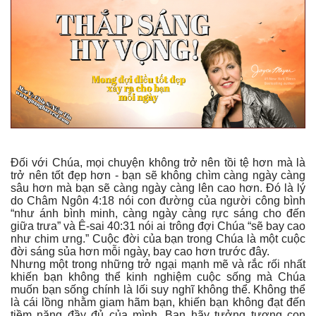
Đối với Chúa, mọi chuyện không trở nên tồi tệ hơn mà là
trở nên tốt đẹp hơn - bạn sẽ không chìm càng ngày càng
sâu hơn mà bạn sẽ càng ngày càng lên cao hơn. Đó là lý
do Châm Ngôn 4:18 nói con đường của người công bình
“như ánh bình minh, càng ngày càng rực sáng cho đến
giữa trưa” và Ê-sai 40:31 nói ai trông đợi Chúa “sẽ bay cao
như chim ưng.” Cuộc đời của bạn trong Chúa là một cuộc
đời sáng sủa hơn mỗi ngày, bay cao hơn trước đây.
Nhưng một trong những trở ngại mạnh mẽ và rắc rối nhất
khiến bạn không thể kinh nghiệm cuộc sống mà Chúa
muốn bạn sống chính là lối suy nghĩ không thể. Không thể
là cái lồng nhằm giam hãm bạn, khiến bạn không đạt đến
tiềm năng đầy đủ của mình. Bạn hãy tưởng tượng con