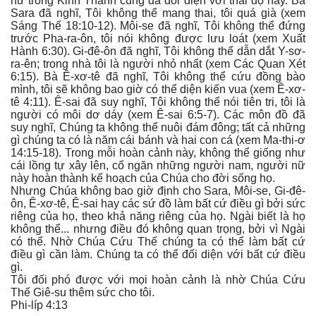
nữ trong Kinh Thánh cũng đã đối diện với thái độ này. Bà
Sara đã nghĩ, Tôi không thể mang thai, tôi quá già (xem
Sáng Thế 18:10-12). Môi-se đã nghĩ, Tôi không thể đứng
trước Pha-ra-ôn, tôi nói không được lưu loát (xem Xuất
Hành 6:30). Gi-đê-ôn đã nghĩ, Tôi không thể dẫn dắt Y-sơ-
ra-ên; trong nhà tôi là người nhỏ nhất (xem Các Quan Xét
6:15). Bà Ê-xơ-tê đã nghĩ, Tôi không thể cứu đồng bào
mình, tôi sẽ không bao giờ có thể diện kiến vua (xem Ê-xơ-
tê 4:11). Ê-sai đã suy nghĩ, Tôi không thể nói tiên tri, tôi là
người có môi dơ dáy (xem Ê-sai 6:5-7). Các môn đồ đã
suy nghĩ, Chúng ta không thể nuôi đám đông; tất cả những
gì chúng ta có là năm cái bánh và hai con cá (xem Ma-thi-ơ
14:15-18). Trong mỗi hoàn cảnh này, không thể giống như
cái lồng tự xây lên, cố ngăn những người nam, người nữ
này hoàn thành kế hoạch của Chúa cho đời sống họ.
Nhưng Chúa không bao giờ định cho Sara, Môi-se, Gi-đê-
ôn, Ê-xơ-tê, Ê-sai hay các sứ đồ làm bất cứ điều gì bởi sức
riêng của họ, theo khả năng riêng của họ. Ngài biết là họ
không thể... nhưng điều đó không quan trọng, bởi vì Ngài
có thể. Nhờ Chúa Cứu Thế chúng ta có thể làm bất cứ
điều gì cần làm. Chúng ta có thể đối diện với bất cứ điều
gì.
Tôi đối phó được với mọi hoàn cảnh là nhờ Chúa Cứu
Thế Giê-su thêm sức cho tôi.
Phi-líp 4:13