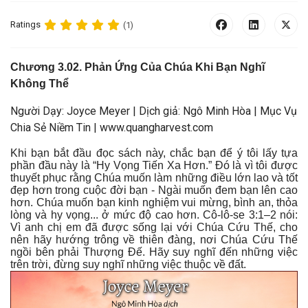
Ratings
(1)
Chương 3.
02.
Phản Ứng Của Chúa Khi Bạn Nghĩ
Không Thể
Người Dạy: Joyce Meyer | Dịch giả: Ngô Minh Hòa | Mục Vụ
Chia Sẻ Niềm Tin | www.quangharvest.com
Khi bạn bắt đầu đọc sách này, chắc bạn để ý tôi lấy tựa
phần đầu này là “Hy Vọng Tiến Xa Hơn.” Đó là vì tôi được
thuyết phục rằng Chúa muốn làm những điều lớn lao và tốt
đẹp hơn trong cuộc đời bạn - Ngài muốn đem bạn lên cao
hơn. Chúa muốn bạn kinh nghiệm vui mừng, bình an, thỏa
lòng và hy vọng... ở mức độ cao hơn. Cô-lô-se 3:1–2 nói:
Vì anh chị em đã được sống lại với Chúa Cứu Thế, cho
nên hãy hướng trông về thiên đàng, nơi Chúa Cứu Thế
ngồi bên phải Thượng Đế. Hãy suy nghĩ đến những việc
trên trời, đừng suy nghĩ những việc thuộc về đất.