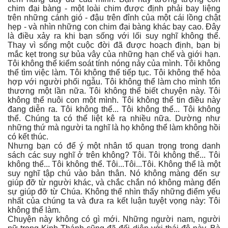
chim đại bàng - một loài chim được định phải bay liệng
trên những cánh gió - đậu trên đỉnh của một cái lồng chật
hẹp - và nhìn những con chim đại bàng khác bay cao. Đây
là điều xảy ra khi bạn sống với lối suy nghĩ không thể.
Thay vì sống một cuộc đời đã được hoạch định, bạn bị
mắc kẹt trong sự bủa vây của những hạn chế và giới hạn.
Tôi không thể kiểm soát tính nóng nảy của mình. Tôi không
thể tìm việc làm. Tôi không thể tiếp tục. Tôi không thể hòa
hợp với người phối ngẫu. Tôi không thể làm cho mình tổn
thương một lần nữa. Tôi không thể biết chuyện này. Tôi
không thể nuôi con một mình. Tôi không thể tin điều này
đang diễn ra. Tôi không thể... Tôi không thể... Tôi không
thể. Chúng ta có thể liệt kê ra nhiều nữa. Dường như
những thứ mà người ta nghĩ là họ không thể làm không hồi
có kết thúc.
Nhưng bạn có để ý một nhân tố quan trọng trong danh
sách các suy nghĩ ở trên không? Tôi. Tôi không thể... Tôi
không thể... Tôi không thể. Tôi...Tôi...Tôi. Không thể là một
suy nghĩ tập chú vào bản thân. Nó không màng đến sự
giúp đỡ từ người khác, và chắc chắn nó không màng đến
sự giúp đỡ từ Chúa. Không thể nhìn thấy những điểm yếu
nhất của chúng ta và đưa ra kết luận tuyệt vọng này: Tôi
không thể làm.
Chuyện này không có gì mới. Những người nam, người