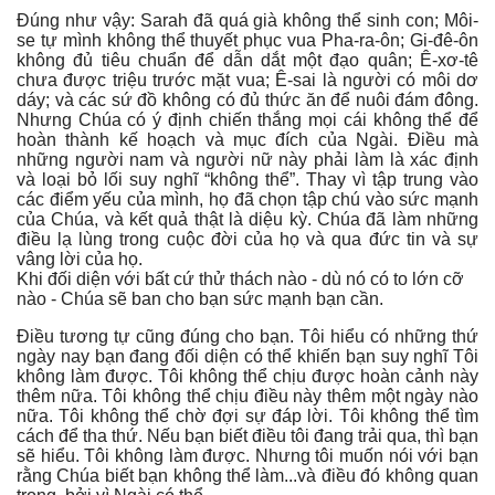
Đúng như vậy: Sarah đã quá già không thể sinh con; Môi-
se tự mình không thể thuyết phục vua Pha-ra-ôn; Gi-đê-ôn
không đủ tiêu chuẩn để dẫn dắt một đạo quân; Ê-xơ-tê
chưa được triệu trước mặt vua; Ê-sai là người có môi dơ
dáy; và các sứ đồ không có đủ thức ăn để nuôi đám đông.
Nhưng Chúa có ý định chiến thắng mọi cái không thể để
hoàn thành kế hoạch và mục đích của Ngài. Điều mà
những người nam và người nữ này phải làm là xác định
và loại bỏ lối suy nghĩ “không thể”. Thay vì tập trung vào
các điểm yếu của mình, họ đã chọn tập chú vào sức mạnh
của Chúa, và kết quả thật là diệu kỳ. Chúa đã làm những
điều lạ lùng trong cuộc đời của họ và qua đức tin và sự
vâng lời của họ.
Khi đối diện với bất cứ thử thách nào - dù nó có to lớn cỡ
nào - Chúa sẽ ban cho bạn sức mạnh bạn cần.
Điều tương tự cũng đúng cho bạn. Tôi hiểu có những thứ
ngày nay bạn đang đối diện có thể khiến bạn suy nghĩ Tôi
không làm được. Tôi không thể chịu được hoàn cảnh này
thêm nữa. Tôi không thể chịu điều này thêm một ngày nào
nữa. Tôi không thể chờ đợi sự đáp lời. Tôi không thể tìm
cách để tha thứ. Nếu bạn biết điều tôi đang trải qua, thì bạn
sẽ hiểu. Tôi không làm được. Nhưng tôi muốn nói với bạn
rằng Chúa biết bạn không thể làm...và điều đó không quan