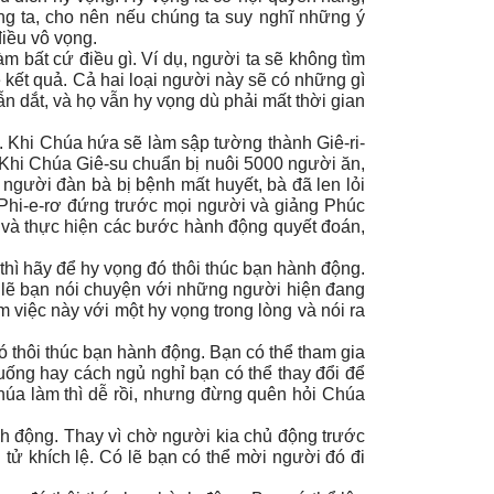
ng ta, cho nên nếu chúng ta suy nghĩ những ý
iều vô vọng.
 bất cứ điều gì. Ví dụ, người ta sẽ không tìm
 kết quả. Cả hai loại người này sẽ có những gì
 dắt, và họ vẫn hy vọng dù phải mất thời gian
. Khi Chúa hứa sẽ làm sập tường thành Giê-ri-
! Khi Chúa Giê-su chuẩn bị nuôi 5000 người ăn,
gười đàn bà bị bệnh mất huyết, bà đã len lỏi
Phi-e-rơ đứng trước mọi người và giảng Phúc
 và thực hiện các bước hành động quyết đoán,
thì hãy để hy vọng đó thôi thúc bạn hành động.
ó lẽ bạn nói chuyện với những người hiện đang
m việc này với một hy vọng trong lòng và nói ra
ó thôi thúc bạn hành động. Bạn có thể tham gia
 uống hay cách ngủ nghỉ bạn có thể thay đổi để
húa làm thì dễ rồi, nhưng đừng quên hỏi Chúa
nh động. Thay vì chờ người kia chủ động trước
 tử khích lệ. Có lẽ bạn có thể mời người đó đi