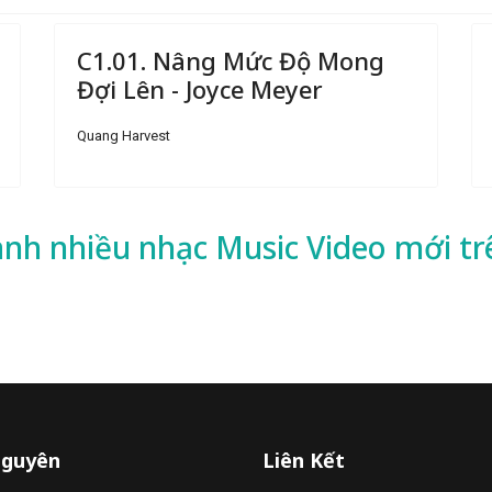
C1.01. Nâng Mức Độ Mong
Đợi Lên - Joyce Meyer
Quang Harvest
ành nhiều
nhạc
Music Video mới tr
Nguyên
Liên Kết