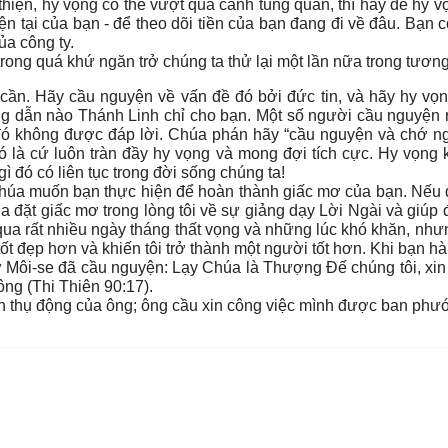
hiện, hy vọng có thể vượt qua cảnh túng quẩn, thì hãy để hy v
ện tại của bạn - để theo dõi tiền của bạn đang đi về đâu. Bạn
ủa công ty.
ong quá khứ ngăn trở chúng ta thử lại một lần nữa trong tương 
 cần. Hãy cầu nguyện về vấn đề đó bởi đức tin, và hãy hy vọ
g dẫn nào Thánh Linh chỉ cho bạn. Một số người cầu nguyện r
đó không được đáp lời. Chúa phán hãy “cầu nguyện và chớ ng
đó là cứ luôn tràn đầy hy vọng và mong đợi tích cực. Hy vọng 
ì đó có liên tục trong đời sống chúng ta!
úa muốn bạn thực hiện để hoàn thành giấc mơ của bạn. Nếu đ
ặt giấc mơ trong lòng tôi về sự giảng dạy Lời Ngài và giúp đỡ
ải qua rất nhiều ngày tháng thất vọng và những lúc khó khăn, nh
tốt đẹp hơn và khiến tôi trở thành một người tốt hơn. Khi bạn
 Môi-se đã cầu nguyện: Lạy Chúa là Thượng Đế chúng tôi, xin b
ông (Thi Thiên 90:17).
h thụ động của ông; ông cầu xin công việc mình được ban phư