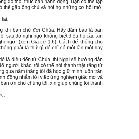
ọng đó thôi thúc bạn hành động. Bạn có thể lập
 có thể gặp ông chủ và hỏi họ những cơ hội mới
lai.
ng khi bạn chờ đợi Chúa. Hãy đảm bảo là bạn
ồi sau đó nghi ngờ không biết điều họ cầu xin
hi ngờ” (xem Gia-cơ 1:6). Cách để không cho
không phải là thứ gì đó chỉ có một lần một hay
ó là điều đến từ Chúa, thì Ngài sẽ hướng dẫn
 người khác, tôi có thể nói thành thật rằng từ
ưng qua năm tháng tôi đã học giữ mình luôn tràn
 hành động nhắm tới việc ứng nghiệm giấc mơ và
an ơn cho chúng tôi, xin giúp chúng tôi thành
ớc.