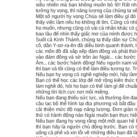
siêu nhiên mà bạn không muốn bỏ lỡ! Rất nhi
tưởng hy vọng, thì năng lượng của chúng ta s
Một số người hy vọng Chúa sẽ làm điều gì đó 
thấy việc làm nếu họ không đi tìm. Cũng có nh
họ muốn, nhưng cũng có vài cá nhân khác có g
bao lâu để nhìn thấy giấc mơ của mình được h
Suốt cả Kinh Thánh, chúng ta thấy dân sự Chú
cô, dân Y-sơ-ra-ên đã diễu binh quanh thành, 
các môn đồ đã sắp xếp đám đông và phát thức
vào đám đông và sờ trôn áo Ngài... các bướ
Âm... các bước hành động! Nếu người nam và 
thì bạn và tôi cũng có thể làm điều tương tự. T
Nếu bạn hy vọng có nghề nghiệp mới, hãy làm v
Bạn có thể học các lớp để mở rộng kiến thức 
làm nghề đó, hỏi họ bạn có thể làm gì để chuẩn
những lời tích cực nơi môi miệng.
Nếu bạn đang thiếu sức lực, và thường ốm đau 
câu lạc bộ thể hình tại địa phương và bắt đầu
cải thiện mức độ nạp năng lượng. Đơn giản n
thử có hành động nào Ngài muốn bạn thực hiệ
Nếu bạn đang hy vọng rằng một mối quan hệ bị
thì bạn hãy là người chủ động trước. Bạn có t
uống cà phê và xin lỗi về những điều bạn đã 