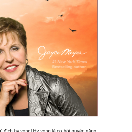
hủ đích hy vọng! Hy vọng là cơ hội quyền năng,