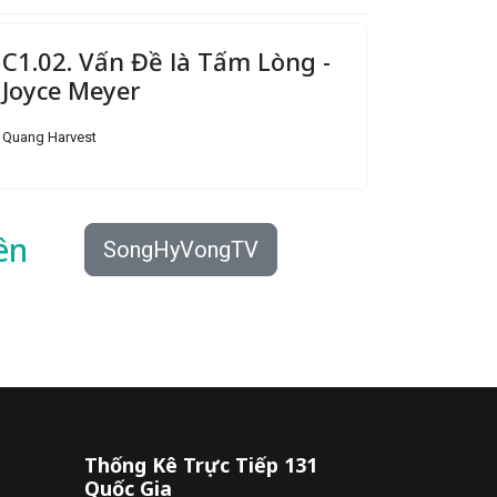
C1.02. Vấn Đề là Tấm Lòng -
Joyce Meyer
Quang Harvest
ên
SongHyVongTV
Thống Kê Trực Tiếp 131
Quốc Gia