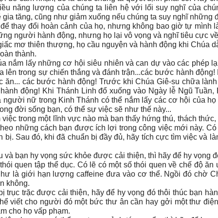
ều năng lượng của chúng ta liên hệ với lối suy nghĩ của chú
ẽ gia tăng, cũng như giảm xuống nếu chúng ta suy nghĩ những đ
để thay đổi hoàn cảnh của họ, nhưng không bao giờ tự mình làm
ững người hành động, nhưng họ lại vô vọng và nghĩ tiêu cực về
iấc mơ thiên thượng, họ cầu nguyện và hành động khi Chúa dẫn
oàn thành.
a nắm lấy những cơ hội siêu nhiên và can dự vào các phép lạ
la lên trong sự chiến thắng và đánh trận...các bước hành động
 ăn... các bước hành động! Trước khi Chúa Giê-su chữa lành n
c hành động! Khi Thánh Linh đổ xuống vào Ngày lễ Ngũ Tuần, 
người nữ trong Kinh Thánh có thể nắm lấy các cơ hội của họ
rong đời sống bạn, có thể sự việc sẽ như thế này...
iệc trong một lĩnh vực nào mà bạn thấy hứng thú, thách thức, 
theo những cách bạn được ích lợi trong công việc mới này. C
 bị. Sau đó, khi đã chuẩn bị đầy đủ, hãy tích cực tìm việc và là
và bạn hy vọng sức khỏe được cải thiện, thì hãy để hy vọng đ
 thói quen tập thể dục. Có lẽ có một số thói quen về chế độ ăn
hư là giới hạn lượng caffeine đưa vào cơ thể. Ngồi đó chờ C
n không.
 trục trặc được cải thiện, hãy để hy vọng đó thôi thúc bạn hà
hể viết cho người đó một bức thư ân cần hay gởi một thư điện
làm cho họ vấp phạm.