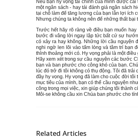
Nếu bạn hy vọng tài chính của mình được cải t
một ngân sách - hay tái đánh giá ngân sách hi
tại chỗ làm để tăng lương của bạn lẫn lợi ích c
Nhưng chúng ta không nên để những thất bại tr
Trước hết hãy rõ ràng về điều bạn muốn hay
bước đi vâng lời ngay lập tức bất cứ sự hướn
có xảy ra hay không. Những lời cầu nguyện 
nghi ngờ len lõi vào tấm lòng và tâm trí bạn 
thỉnh thoảng mới có. Hy vọng phải là một điều g
Hãy xem xét trong sự cầu nguyện các bước Ch
bạn và ban phước cho công khó của bạn. Chúa đ
lúc đó trở đi tôi không có thụ động. Tôi đã tr
đầy hy vọng. Hy vọng đã làm cho cuộc đời tôi 
mục tiêu của mình, bạn có thể cầu nguyện như
công trong mọi việc, xin giúp chúng tôi thành c
Môi-se không cầu xin Chúa ban phước cho tín
Related Articles