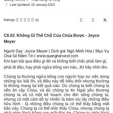
Last Updated: 22 January 2025
Ratings
(0)
C6.02.
Không Gì Thế Chỗ Của Chúa Được
- Joyce
Meyer
Người Dạy: Joyce Meyer | Dịch giả: Ngô Minh Hòa | Mục Vụ
Chia Sẻ Niềm Tin | www.quangharvest.com
Khi bạn trải qua điều gì đó và không biết chắc phải làm gì,
phải đi đâu, hay phải ngửa trông nơi nào...thì hãy nhìn lên.
Chúng ta thường ngửa trông con người hay sự việc trong
những lúc bất ổn, và điều này dễ hiểu thôi nhưng thường
là không mang lại kết quả nào. Dù chúng ta biết chúng ta
nên tin cậy Chúa, và dù chúng ta tin Ngài yêu thương
chúng ta và có một kế hoạch cho đời sống chúng ta,
nhưng có một cám dỗ tự nhiên là bám víu lấy những điều
hữu hình - là những điều chúng ta có thể thấy bằng mắt
trần này. Chúng ta có thể nhìn thấy Chúa, nhưng chúng ta
phải nhìn Ngài bằng con mắt đức tin. Chúng ta nhìn Ngài