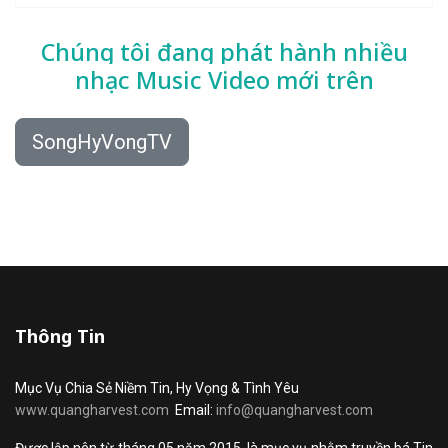
Chúng tôi đang phát hành nhiều
nhạc
Music Video mới trên
SongHyVongTV
Thông Tin
Mục Vụ Chia Sẻ Niềm Tin, Hy Vọng & Tình Yêu
www.quangharvest.com
Email:
info@quangharvest.com