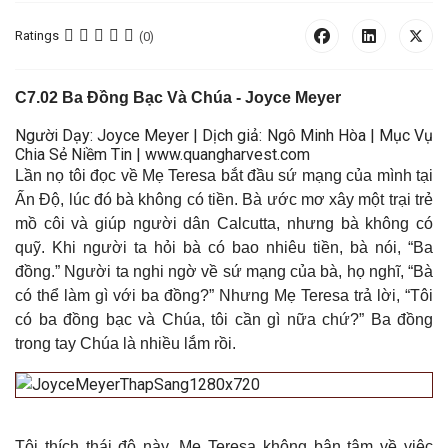
Ratings
(0)
C7.02
Ba Đồng Bạc Và Chúa
- Joyce Meyer
Người Dạy: Joyce Meyer | Dịch giả: Ngô Minh Hòa | Mục Vụ
Chia Sẻ Niềm Tin | www.quangharvest.com
Lần nọ tôi đọc về Mẹ Teresa bắt đầu sứ mạng của mình tại
Ấn Độ, lúc đó bà không có tiền. Bà ước mơ xây một trại trẻ
mồ côi và giúp người dân Calcutta, nhưng bà không có
quỹ. Khi người ta hỏi bà có bao nhiêu tiền, bà nói, “Ba
đồng.” Người ta nghi ngờ về sứ mạng của bà, họ nghĩ, “Bà
có thể làm gì với ba đồng?” Nhưng Mẹ Teresa trả lời, “Tôi
có ba đồng bạc và Chúa, tôi cần gì nữa chứ?” Ba đồng
trong tay Chúa là nhiều lắm rồi.
Tôi thích thái độ này. Mẹ Teresa không bận tâm về việc