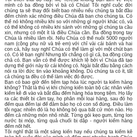
mình có ba đồng bởi vì bà có Chúa! Tôi nghĩ cuộc đời
chúng ta sẽ thay đổi biết bao nhiêu nếu chúng ta bắt đầu
đếm chính xác những điều Chúa đã ban cho chúng ta. Có
thể nó không nhiều khi so với những gì người khác có, và
có thể không có nhiều khi sánh với những gì chúng ta cầu
xin, nhưng có một ít là điều Chúa cần. Ba đồng trong tay
Chúa là nhiều lắm rồi. Nếu Chúa có thể nuôi 5000 người
nam (cộng phụ nữ và trẻ em) với chỉ vài cái bánh và hai
con cá, hãy suy nghĩ Chúa có thể làm gì với một chút bạn
có. Có lẽ bạn nghĩ Nhưng tôi chẳng có gì cả, ba đồng cũng
chả có. Bạn vẫn có thể được khích lệ bởi vì Chúa đã tạo
dựng thế giới này từ cái không có. Ngài bắt đầu bằng cách
nói ra lời đức tin vào khoảng không. Dù chúng ta có ít, tất
cả chúng ta đều có thể làm việc đó được.
Bạn có bao giờ đến tiệm tạp hóa lúc người ta kiểm hàng
không? Thật là thú vị khi chứng kiến toàn bộ các nhân viên
kiểm kê đi vào và bắt đầu đếm hàng hóa trong tiệm. Họ lấy
ra các thiết bị cầm tay, họ phân mỗi loại hàng, sau đó họ
đếm qua đếm lại để đảm bảo họ có con số đúng. Điều làm
tôi ngạc nhiên đó là họ không bỏ qua bất cứ món nào. Họ
đếm cả những món nhỏ nhất. Từng gói kẹo gum, từng lon
nước bị móp, từng quả chuối bị dập - người kiểm hàng
đếm nốt hết.
Tôi nghĩ thật là một sáng kiến hay nếu chúng ta kiểm kê