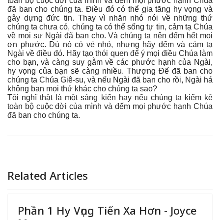
toàn bộ cuộc đời của mình và đếm mọi phước hạnh Chúa
đã ban cho chúng ta. Điều đó có thể gia tăng hy vọng và
gây dựng đức tin. Thay vì nhăn nhó nói về những thứ
chúng ta chưa có, chúng ta có thể sống tự tin, cảm tạ Chúa
về mọi sự Ngài đã ban cho. Và chúng ta nên đếm hết mọi
ơn phước. Dù nó có vẻ nhỏ, nhưng hãy đếm và cảm tạ
Ngài về điều đó. Hãy tạo thói quen để ý mọi điều Chúa làm
cho bạn, và càng suy gẫm về các phước hạnh của Ngài,
hy vọng của bạn sẽ càng nhiều. Thượng Đế đã ban cho
chúng ta Chúa Giê-su, và nếu Ngài đã ban cho rồi, Ngài há
không ban mọi thứ khác cho chúng ta sao?
Tôi nghĩ thật là một sáng kiến hay nếu chúng ta kiểm kê
toàn bộ cuộc đời của mình và đếm mọi phước hạnh Chúa
đã ban cho chúng ta.
Related Articles
Phần 1 Hy Vọng Tiến Xa Hơn - Joyce