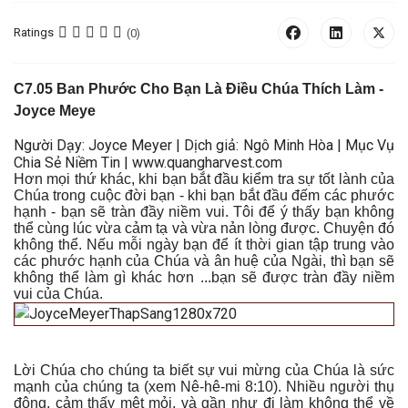
Ratings
(0)
C7.05
Ban Phước Cho Bạn Là Điều Chúa Thích Làm
-
Joyce Meye
Người Dạy: Joyce Meyer | Dịch giả: Ngô Minh Hòa | Mục Vụ
Chia Sẻ Niềm Tin | www.quangharvest.com
Hơn mọi thứ khác, khi bạn bắt đầu kiểm tra sự tốt lành của
Chúa trong cuộc đời bạn - khi bạn bắt đầu đếm các phước
hạnh - bạn sẽ tràn đầy niềm vui. Tôi để ý thấy bạn không
thể cùng lúc vừa cảm tạ và vừa nản lòng được. Chuyện đó
không thể. Nếu mỗi ngày bạn để ít thời gian tập trung vào
các phước hạnh của Chúa và ân huệ của Ngài, thì bạn sẽ
không thể làm gì khác hơn ...bạn sẽ được tràn đầy niềm
vui của Chúa.
Lời Chúa cho chúng ta biết sự vui mừng của Chúa là sức
mạnh của chúng ta (xem Nê-hê-mi 8:10). Nhiều người thụ
động, cảm thấy mệt mỏi, và gần như đi làm không thể về