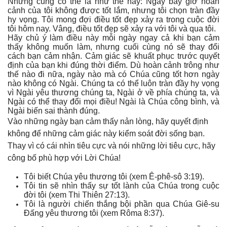
Nhưng cũng có thể là như thế này: Ngay bây giờ hoàn
cảnh của tôi không được tốt lắm, nhưng tôi chọn tràn đầy
hy vọng. Tôi mong đợi điều tốt đẹp xảy ra trong cuộc đời
tôi hôm nay. Vâng, điều tốt đẹp sẽ xảy ra với tôi và qua tôi.
Hãy chủ ý làm điều này mỗi ngày ngay cả khi bạn cảm
thấy không muốn làm, nhưng cuối cùng nó sẽ thay đổi
cách bạn cảm nhận. Cảm giác sẽ khuất phục trước quyết
định của bạn khi đúng thời điểm. Dù hoàn cảnh trông như
thế nào đi nữa, ngày nào mà có Chúa cũng tốt hơn ngày
nào không có Ngài. Chúng ta có thể luôn tràn đầy hy vọng
vì Ngài yêu thương chúng ta, Ngài ở về phía chúng ta, và
Ngài có thể thay đổi mọi điều! Ngài là Chúa công bình, và
Ngài biến sai thành đúng.
Vào những ngày bạn cảm thấy nản lòng, hãy quyết định
không để những cảm giác này kiểm soát đời sống bạn.
Thay vì có cái nhìn tiêu cực và nói những lời tiêu cực, hãy
công bố phù hợp với Lời Chúa!
Tôi biết Chúa yêu thương tôi (xem Ê-phê-sô 3:19).
Tôi tin sẽ nhìn thấy sự tốt lành của Chúa trong cuộc
đời tôi (xem Thi Thiên 27:13).
Tôi là người chiến thắng bội phần qua Chúa Giê-su
Đấng yêu thương tôi (xem Rôma 8:37).