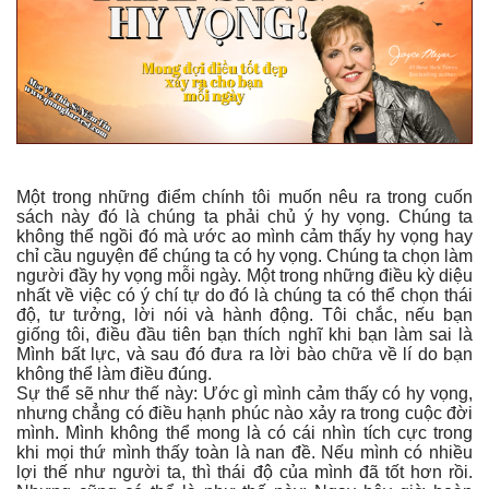
Một trong những điểm chính tôi muốn nêu ra trong cuốn
sách này đó là chúng ta phải chủ ý hy vọng. Chúng ta
không thể ngồi đó mà ước ao mình cảm thấy hy vọng hay
chỉ cầu nguyện để chúng ta có hy vọng. Chúng ta chọn làm
người đầy hy vọng mỗi ngày. Một trong những điều kỳ diệu
nhất về việc có ý chí tự do đó là chúng ta có thể chọn thái
độ, tư tưởng, lời nói và hành động. Tôi chắc, nếu bạn
giống tôi, điều đầu tiên bạn thích nghĩ khi bạn làm sai là
Mình bất lực, và sau đó đưa ra lời bào chữa về lí do bạn
không thể làm điều đúng.
Sự thể sẽ như thế này: Ước gì mình cảm thấy có hy vọng,
nhưng chẳng có điều hạnh phúc nào xảy ra trong cuộc đời
mình. Mình không thể mong là có cái nhìn tích cực trong
khi mọi thứ mình thấy toàn là nan đề. Nếu mình có nhiều
lợi thế như người ta, thì thái độ của mình đã tốt hơn rồi.