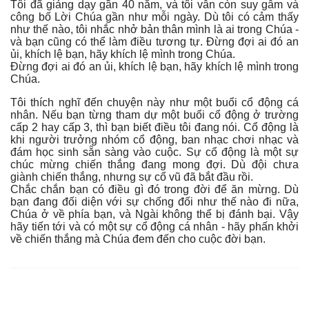
Tôi đã giảng dạy gần 40 năm, và tôi vẫn còn suy gẫm và
công bố Lời Chúa gần như mỗi ngày. Dù tôi có cảm thấy
như thế nào, tôi nhắc nhở bản thân mình là ai trong Chúa -
và bạn cũng có thể làm điều tương tự. Đừng đợi ai đó an
ủi, khích lệ bạn, hãy khích lệ mình trong Chúa.
Đừng đợi ai đó an ủi, khích lệ bạn, hãy khích lệ mình trong
Chúa.
Tôi thích nghĩ đến chuyện này như một buổi cổ động cá
nhân. Nếu bạn từng tham dự một buổi cổ động ở trường
cấp 2 hay cấp 3, thì bạn biết điều tôi đang nói. Cổ động là
khi người trưởng nhóm cổ động, ban nhạc chơi nhạc và
đám học sinh sẵn sàng vào cuộc. Sự cổ động là một sự
chúc mừng chiến thắng đang mong đợi. Dù đội chưa
giành chiến thắng, nhưng sự cổ vũ đã bắt đầu rồi.
Chắc chắn bạn có điều gì đó trong đời để ăn mừng. Dù
bạn đang đối diện với sự chống đối như thế nào đi nữa,
Chúa ở về phía bạn, và Ngài không thể bị đánh bại. Vậy
hãy tiến tới và có một sự cổ động cá nhân - hãy phấn khởi
về chiến thắng mà Chúa đem đến cho cuộc đời bạn.