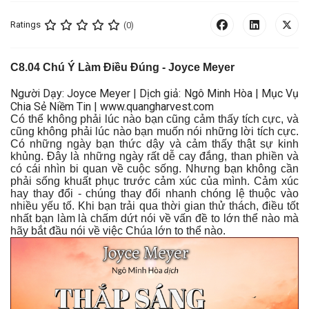
Ratings
(0)
C
8.04 Chú Ý Làm Điều Đúng
- Joyce Meyer
Người Dạy: Joyce Meyer | Dịch giả: Ngô Minh Hòa | Mục Vụ
Chia Sẻ Niềm Tin | www.quangharvest.com
Có thể không phải lúc nào bạn cũng cảm thấy tích cực, và
cũng không phải lúc nào bạn muốn nói những lời tích cực.
Có những ngày bạn thức dậy và cảm thấy thật sự kinh
khủng. Đây là những ngày rất dễ cay đắng, than phiền và
có cái nhìn bi quan về cuộc sống. Nhưng bạn không cần
phải sống khuất phục trước cảm xúc của mình. Cảm xúc
hay thay đổi - chúng thay đổi nhanh chóng lệ thuộc vào
nhiều yếu tố. Khi bạn trải qua thời gian thử thách, điều tốt
nhất bạn làm là chấm dứt nói về vấn đề to lớn thể nào mà
hãy bắt đầu nói về việc Chúa lớn to thể nào.