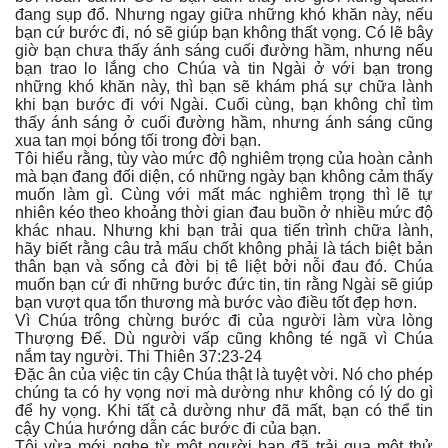
đang sụp đổ. Nhưng ngay giữa những khó khăn này, nếu
bạn cứ bước đi, nó sẽ giúp bạn không thất vọng. Có lẽ bây
giờ bạn chưa thấy ánh sáng cuối đường hầm, nhưng nếu
bạn trao lo lắng cho Chúa và tin Ngài ở với bạn trong
những khó khăn này, thì bạn sẽ khám phá sự chữa lành
khi bạn bước đi với Ngài. Cuối cùng, bạn không chỉ tìm
thấy ánh sáng ở cuối đường hầm, nhưng ánh sáng cũng
xua tan mọi bóng tối trong đời bạn.
Tôi hiểu rằng, tùy vào mức độ nghiêm trọng của hoàn cảnh
mà bạn đang đối diện, có những ngày bạn không cảm thấy
muốn làm gì. Cùng với mất mác nghiêm trọng thì lẽ tự
nhiên kéo theo khoảng thời gian đau buồn ở nhiều mức độ
khác nhau. Nhưng khi bạn trải qua tiến trình chữa lành,
hãy biết rằng câu trả mấu chốt không phải là tách biệt bản
thân bạn và sống cả đời bị tê liệt bởi nỗi đau đó. Chúa
muốn bạn cứ đi những bước đức tin, tin rằng Ngài sẽ giúp
bạn vượt qua tổn thương mà bước vào điều tốt đẹp hơn.
Vì Chúa trông chừng bước đi của người làm vừa lòng
Thượng Đế. Dù người vấp cũng không té ngã vì Chúa
nắm tay người. Thi Thiên 37:23-24
Đặc ân của việc tin cậy Chúa thật là tuyệt vời. Nó cho phép
chúng ta có hy vọng nơi mà dường như không có lý do gì
để hy vọng. Khi tất cả dường như đã mất, bạn có thể tin
cậy Chúa hướng dẫn các bước đi của bạn.
Tôi vừa mới nghe từ một người bạn đã trải qua một thử