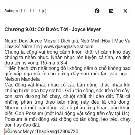
Ratings
(0)
C
hương
9.01: Cứ Bước Tới - Joyce Meyer
Người Dạy: Joyce Meyer | Dịch giả: Ngô Minh Hòa | Mục Vụ
Chia Sẻ Niềm Tin | www.quangharvest.com
Chúng ta cũng vui trong cảnh khốn khổ, vì cảnh khổ dạy
chúng ta nhẫn nhục. Nhẫn nhục rèn luyện cá tính, cá tính
đưa tới hy vọng. Rô-ma 5:3-4
"Hiển hách lớn nhất trong đời không nằm ở chỗ không bao
giờ vấp ngã mà ở chỗ đứng dậy sau mỗi lần vấp ngã."
Nelson Mandela
Các động vật khác nhau có các bản năng khác nhau khi
chúng bị đe dọa hay sợ hãi. Gấu tấn công, sóc trèo lên cây,
con sơn dương bỏ chạy, chuột chũi thì đào đất. Tất cả
những phản ứng theo bản năng này đều là chủ động.
Nhưng có một loài động vật có phản ứng hoàn toàn khác
biệt: Con Possum (một loài động vật sống trên cây tại Úc).
Possum là một động vật không có tấn công, leo trèo, chạy
trốn hay đào đất
.