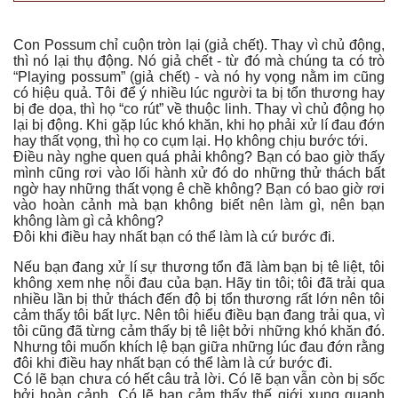
Con Possum chỉ cuộn tròn lại (giả chết). Thay vì chủ động,
thì nó lại thụ động. Nó giả chết - từ đó mà chúng ta có trò
“Playing possum” (giả chết) - và nó hy vọng nằm im cũng
có hiệu quả. Tôi để ý nhiều lúc người ta bị tổn thương hay
bị đe dọa, thì họ “co rút” về thuộc linh. Thay vì chủ động họ
lại bị động. Khi gặp lúc khó khăn, khi họ phải xử lí đau đớn
hay thất vọng, thì họ co cụm lại. Họ không chịu bước tới.
Điều này nghe quen quá phải không? Bạn có bao giờ thấy
mình cũng rơi vào lối hành xử đó do những thử thách bất
ngờ hay những thất vọng ê chề không? Bạn có bao giờ rơi
vào hoàn cảnh mà bạn không biết nên làm gì, nên bạn
không làm gì cả không?
Đôi khi điều hay nhất bạn có thể làm là cứ bước đi.
Nếu bạn đang xử lí sự thương tổn đã làm bạn bị tê liệt, tôi
không xem nhẹ nỗi đau của bạn. Hãy tin tôi; tôi đã trải qua
nhiều lần bị thử thách đến độ bị tổn thương rất lớn nên tôi
cảm thấy tôi bất lực. Nên tôi hiểu điều bạn đang trải qua, vì
tôi cũng đã từng cảm thấy bị tê liệt bởi những khó khăn đó.
Nhưng tôi muốn khích lệ bạn giữa những lúc đau đớn rằng
đôi khi điều hay nhất bạn có thể làm là cứ bước đi.
Có lẽ bạn chưa có hết câu trả lời. Có lẽ bạn vẫn còn bị sốc
bởi hoàn cảnh. Có lẽ bạn cảm thấy thế giới xung quanh