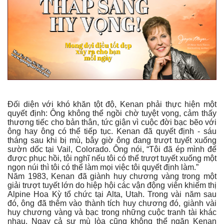
Đối diện với khó khăn tột độ, Kenan phải thực hiện một
quyết định: Ông không thể ngồi chờ tuyệt vọng, cảm thấy
thương tiếc cho bản thân, tức giận vì cuộc đời bạc bẽo với
ông hay ông có thể tiếp tục. Kenan đã quyết định - sáu
tháng sau khi bị mù, bây giờ ông đang trượt tuyết xuống
sườn dốc tại Vail, Colorado. Ông nói, “Tôi đã ép mình để
được phục hồi, tôi nghĩ nếu tôi có thể trượt tuyết xuống một
ngọn núi thì tôi có thể làm mọi việc tôi quyết định làm.”
Năm 1983, Kenan đã giành huy chương vàng trong một
giải trượt tuyết lớn do hiệp hội các vận động viên khiếm thị
Alpine Hoa Kỳ tổ chức tại Alta, Utah. Trong vài năm sau
đó, ông đã thêm vào thành tích huy chương đó, giành vài
huy chương vàng và bạc trong những cuộc tranh tài khác
nhau. Ngay cả sự mù lòa cũng không thể ngăn Kenan