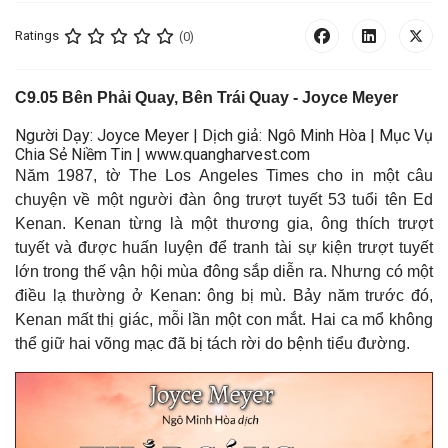
Ratings
(0)
C
9.05
Bên Phải Quay, Bên Trái Quay
- Joyce Meyer
Người Dạy: Joyce Meyer | Dịch giả: Ngô Minh Hòa | Mục Vụ
Chia Sẻ Niềm Tin | www.quangharvest.com
Năm 1987, tờ The Los Angeles Times cho in một câu
chuyện về một người đàn ông trượt tuyết 53 tuổi tên Ed
Kenan. Kenan từng là một thương gia, ông thích trượt
tuyết và được huấn luyện để tranh tài sự kiện trượt tuyết
lớn trong thế vận hội mùa đông sắp diễn ra. Nhưng có một
điều lạ thường ở Kenan: ông bị mù. Bảy năm trước đó,
Kenan mất thị giác, mỗi lần một con mắt. Hai ca mổ không
thể giữ hai võng mạc đã bị tách rời do bệnh tiểu đường
.