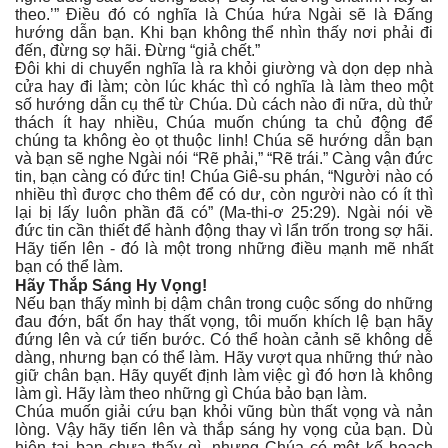
theo.’” Điều đó có nghĩa là Chúa hứa Ngài sẽ là Đấng
hướng dẫn bạn. Khi bạn không thể nhìn thấy nơi phải đi
đến, đừng sợ hãi. Đừng “giả chết.”
Đôi khi di chuyển nghĩa là ra khỏi giường và dọn dẹp nhà
cửa hay đi làm; còn lúc khác thì có nghĩa là làm theo một
số hướng dẫn cụ thể từ Chúa. Dù cách nào đi nữa, dù thử
thách ít hay nhiều, Chúa muốn chúng ta chủ động để
chúng ta không èo ọt thuộc linh! Chúa sẽ hướng dẫn bạn
và bạn sẽ nghe Ngài nói “Rẽ phải,” “Rẽ trái.” Càng vận đức
tin, bạn càng có đức tin! Chúa Giê-su phán, “Người nào có
nhiều thì được cho thêm để có dư, còn người nào có ít thì
lại bị lấy luôn phần đã có” (Ma-thi-ơ 25:29). Ngài nói về
đức tin cần thiết để hành động thay vì lẩn trốn trong sợ hãi.
Hãy tiến lên - đó là một trong những điều mạnh mẽ nhất
bạn có thể làm.
Hãy Thắp Sáng Hy Vọng!
Nếu bạn thấy mình bị dậm chân trong cuộc sống do những
đau đớn, bất ổn hay thất vọng, tôi muốn khích lệ bạn hãy
đứng lên và cứ tiến bước. Có thể hoàn cảnh sẽ không dễ
dàng, nhưng bạn có thể làm. Hãy vượt qua những thứ nào
giữ chân bạn. Hãy quyết định làm việc gì đó hơn là không
làm gì. Hãy làm theo những gì Chúa bảo bạn làm.
Chúa muốn giải cứu bạn khỏi vũng bùn thất vọng và nản
lòng. Vậy hãy tiến lên và thắp sáng hy vọng của bạn. Dù
hiện tại bạn chưa thấy gì, nhưng Chúa có một kế hoạch