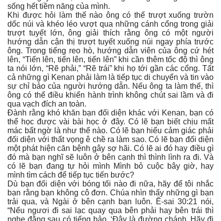
sống hết tiềm năng của mình.
Khi được hỏi làm thế nào ông có thể trượt xuống trườn
dốc núi và khéo léo vượt qua những cánh cổng trong giải
trượt tuyết lớn, ông giải thích rằng ông có một người
hướng dẫn cận thị trượt tuyết xuống núi ngay phía trước
ông. Trong tiếng reo hò, hướng dẫn viên của ông cứ hét
lên, “Tiến lên, tiến lên, tiến lên” khi cần thêm tốc độ thì ông
ta nói lớn, “Rẽ phải,” “Rẽ trái” khi họ tới gần các cổng. Tất
cả những gì Kenan phải làm là tiếp tục di chuyển và tin vào
sự chỉ bảo của người hướng dẫn. Nếu ông ta làm thế, thì
ông có thể điều khiển hành trình không chút sai lầm và đi
qua vạch đích an toàn.
Đành rằng khó khăn bạn đối diện khác với Kenan, bạn có
thể học được vài bài học ở đây. Có lẽ bạn biết chịu mất
mác bất ngờ là như thế nào. Có lẽ bạn hiểu cảm giác phải
đối diện với thất vọng ê chề ra làm sao. Có lẽ bạn đối diện
một phát hiện căn bệnh gây sợ hãi. Có lẽ ai đó hay điều gì
đó mà bạn nghĩ sẽ luôn ở bên cạnh thì thình lình ra đi. Và
có lẽ bạn đang tự hỏi mình Mình bỏ cuộc bây giờ, hay
mình tìm cách để tiếp tục tiến bước?
Dù bạn đối diện với bóng tối nào đi nữa, hãy để tôi nhắc
bạn rằng bạn không cô đơn. Chúa nhìn thấy những gì bạn
trải qua, và Ngài ở bên cạnh bạn luôn. Ê-sai 30:21 nói,
“Nếu ngươi đi sai lạc quay qua bên phải hay bên trái thì
nghe đằng sau có tiếng bảo, ‘Đây là đường chánh. Hãy đi