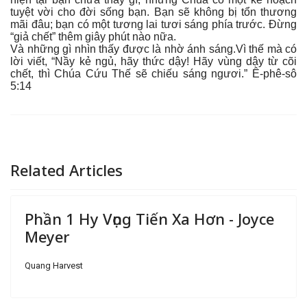
tuyệt vời cho đời sống bạn. Bạn sẽ không bị tổn thương
mãi đâu; bạn có một tương lai tươi sáng phía trước. Đừng
“giả chết” thêm giây phút nào nữa.
Và những gì nhìn thấy được là nhờ ánh sáng.Vì thế mà có
lời viết, “Nầy kẻ ngủ, hãy thức dậy! Hãy vùng dậy từ cõi
chết, thì Chúa Cứu Thế sẽ chiếu sáng ngươi.” Ê-phê-sô
5:14
Related Articles
Phần 1 Hy Vọng Tiến Xa Hơn - Joyce
Meyer
Quang Harvest