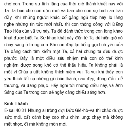
chờ con. Trong sự tĩnh lặng của thời giờ thánh khiết này với
Ta, Ta ban cho con sức mới và ban cho con sự bình an tràn
đầy. Khi những người khác cố gắng ngủ tiếp hay lo lắng
nghe những tin tức mới nhất, thì con thông công với Đấng
Tạo Hóa của vũ trụ này. Ta đã đánh thức trong con lòng khao
khát được biết Ta. Sự khao khát này đến từ Ta, dù hiện giờ nó
cháy sáng ở trong con. Khi con đáp lại tiếng gọi tình yêu của
Ta bằng cách tìm kiếm mặt Ta, cả hai chúng ta đều được
phước. Đây là một điều sâu nhiệm mà con có thể kinh
nghiệm được song khó có thể thấu hiểu. Ta không phải là
một vị Chúa u uất không thích niềm vui. Ta vui khi thấy con
yêu thích tất cả những gì chân thành, cao đẹp, đúng đắn, dễ
thương, và đáng phục. Hãy nghĩ tới những điều này, và Ánh
Sáng của Ta trong con sẽ ngày càng chiếu sáng hơn.
Kinh Thánh
Ê-sai 40:31 Nhưng ai trông đợi Đức Giê-hô-va thì chắc được
sức mới, cất cánh bay cao như chim ưng; chạy mà không
mệt nhọc, đi mà không mòn mỏi.