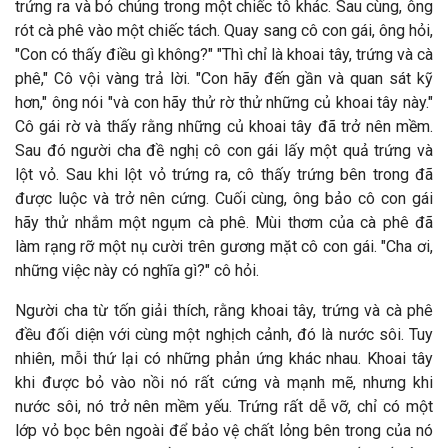
trứng ra và bỏ chúng trong một chiếc tô khác. Sau cùng, ông
rót cà phê vào một chiếc tách. Quay sang cô con gái, ông hỏi,
"Con có thấy điều gì không?" "Thì chỉ là khoai tây, trứng và cà
phê," Cô vội vàng trả lời. "Con hãy đến gần và quan sát kỹ
hơn," ông nói "và con hãy thử rờ thử những củ khoai tây này."
Cô gái rờ và thấy rằng những củ khoai tây đã trở nên mềm.
Sau đó người cha đề nghị cô con gái lấy một quả trứng và
lột vỏ. Sau khi lột vỏ trứng ra, cô thấy trứng bên trong đã
được luộc và trở nên cứng. Cuối cùng, ông bảo cô con gái
hãy thử nhắm một ngụm cà phê. Mùi thơm của cà phê đã
làm rạng rỡ một nụ cười trên gương mặt cô con gái. "Cha ơi,
những việc này có nghĩa gì?" cô hỏi.
Người cha từ tốn giải thích, rằng khoai tây, trứng và cà phê
đều đối diện với cùng một nghịch cảnh, đó là nước sôi. Tuy
nhiên, mỗi thứ lại có những phản ứng khác nhau. Khoai tây
khi được bỏ vào nồi nó rất cứng và mạnh mẽ, nhưng khi
nước sôi, nó trở nên mềm yếu. Trứng rất dễ vỡ, chỉ có một
lớp vỏ bọc bên ngoài để bảo vệ chất lỏng bên trong của nó