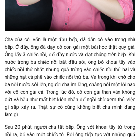
Cha của cô, vốn là một đầu bếp, đã dẫn cô vào trong nhà
bếp. Ở đây, ông đã dạy cô con gái một bài học thật quý giá.
Ông lấy 3 chiếc nồi, đổ đầy nước và đặt chúng trên bếp. Khi
nước trong ba chiếc nồi bắt đầu sôi, ông bỏ khoai tây vào
chiếc nồi thứ nhất, những quả trứng vào chiếc nồi thứ hai và
những hạt cà phê vào chiếc nồi thứ ba. Và trong khi chờ cho
ba nồi nước sôi lên, người cha im lặng, chẳng nói một lời nào
với cô con gái cả. Trong lúc đó, cô con gái than vãn không
dứt và hầu như mất hết kiên nhẫn để ngồi chờ xem thử việc
gì sắp xảy ra. Thật sự cô cũng không biết cha mình đang
làm gì.
Sau 20 phút, người cha tắt bếp. Ông vớt khoai tây từ trong
nồi ra, bỏ vào một chiếc tô. Rồi ông tiếp tục vớt những quả