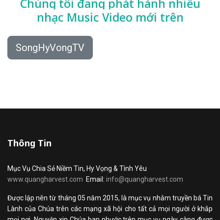
Chúng tôi đang phát hành nhiều
nhạc
Music Video mới trên
SongHyVongTV
Thông Tin
Mục Vụ Chia Sẻ Niềm Tin, Hy Vọng & Tình Yêu
www.quangharvest.com
Email:
info@quangharvest.com
Được lập nên từ tháng 05 năm 2015, là mục vụ nhằm truyền bá Tin
Lành của Chúa trên các mạng xã hội cho tất cả mọi người ở khắp
mọi nơi. Nguyện xin Chúa ban phước trên mục vụ ngày càng được