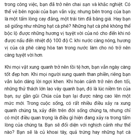
trong công việc, bạn đã trở nên chai sạn và khắc nghiệt. Có
thể vẻ bên ngoài của bạn vẫn vậy, nhưng bên trong của bạn
là một tấm lòng cay đắng, một trái tim đã băng giá. Hay bạn
sẽ giống như những hạt cà phê? Những hạt cà phê không thể
bộc lộ được những hương vị tuyệt vời của nó cho đến khi nó
được nấu đến nhiệt độ 100 độ C. khi nước càng nóng, hương
vị của cà phê càng hòa tan trong nước làm cho nó trở nên
càng tuyệt vời hơn.
Khi mọi vật xung quanh trở nên tồi tệ hơn, bạn vẫn ngày càng
tốt đẹp hơn. Khi mọi người xung quanh than phiền, riêng bạn
vẫn luôn dâng lời ngợi khen. Khi hoàn cảnh trở nên đen tối,
những thử thách lớn lao vây quanh bạn, đó là lúc niềm tin của
bạn, sự gần gũi Chúa của bạn lại được nâng cao lên một
mức mới. Trong cuộc sống, có rất nhiều điều xảy ra xung
quanh chúng ta, xảy đến trên đời sống chúng ta, nhưng chỉ
có một điều quan trọng là điều gì hiện đang xảy ra trong tấm
lòng của chúng ta. Bạn sẽ đối diện với nghịch cảnh như thế
nào? Bạn sẽ là củ khoai tây, quả trứng hay những hạt cà