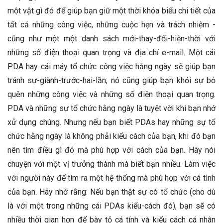
một vật gì đó để giúp bạn giữ một thời khóa biểu chi tiết của
tất cả những công việc, những cuộc hẹn và trách nhiệm -
cũng như một một danh sách mới-thay-đổi-hiện-thời với
những số điện thoại quan trọng và địa chỉ e-mail. Một cái
PDA hay cái máy tổ chức công việc hằng ngày sẽ giúp bạn
tránh sự-giành-trước-hai-lần; nó cũng giúp bạn khỏi sự bỏ
quên những công việc và những số điện thoại quan trọng.
PDA và những sự tổ chức hằng ngày là tuyệt vời khi bạn nhớ
xử dụng chúng. Nhưng nếu bạn biết PDAs hay những sự tổ
chức hằng ngày là không phải kiểu cách của bạn, khi đó bạn
nên tìm điều gì đó mà phù hợp với cách của bạn. Hãy nói
chuyện với một vị trưởng thành mà biết bạn nhiều. Làm việc
với người này để tìm ra một hệ thống mà phù hợp với cá tình
của bạn. Hãy nhớ rằng: Nếu bạn thật sự có tổ chức (cho dù
là với một trong những cái PDAs kiểu-cách đó), bạn sẽ có
nhiều thời gian hơn để bày tỏ cá tính và kiểu cách cá nhân