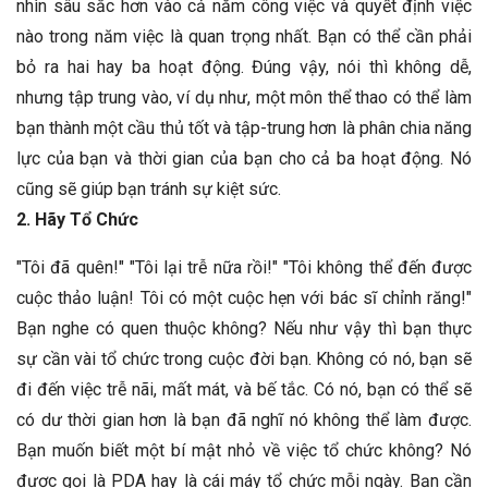
nhìn sâu sắc hơn vào cả năm công việc và quyết định việc
nào trong năm việc là quan trọng nhất. Bạn có thể cần phải
bỏ ra hai hay ba hoạt động. Đúng vậy, nói thì không dễ,
nhưng tập trung vào, ví dụ như, một môn thể thao có thể làm
bạn thành một cầu thủ tốt và tập-trung hơn là phân chia năng
lực của bạn và thời gian của bạn cho cả ba hoạt động. Nó
cũng sẽ giúp bạn tránh sự kiệt sức.
2. Hãy Tổ Chức
"Tôi đã quên!" "Tôi lại trễ nữa rồi!" "Tôi không thể đến được
cuộc thảo luận! Tôi có một cuộc hẹn với bác sĩ chỉnh răng!"
Bạn nghe có quen thuộc không? Nếu như vậy thì bạn thực
sự cần vài tổ chức trong cuộc đời bạn. Không có nó, bạn sẽ
đi đến việc trễ nãi, mất mát, và bế tắc. Có nó, bạn có thể sẽ
có dư thời gian hơn là bạn đã nghĩ nó không thể làm được.
Bạn muốn biết một bí mật nhỏ về việc tổ chức không? Nó
được gọi là PDA hay là cái máy tổ chức mỗi ngày. Bạn cần