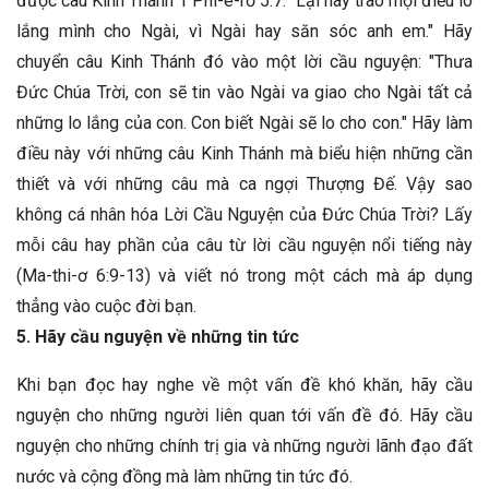
được câu Kinh Thánh 1 Phi-e-rơ 5:7: "Lại hãy trao mọi điều lo
lắng mình cho Ngài, vì Ngài hay săn sóc anh em." Hãy
chuyển câu Kinh Thánh đó vào một lời cầu nguyện: "Thưa
Đức Chúa Trời, con sẽ tin vào Ngài va giao cho Ngài tất cả
những lo lắng của con. Con biết Ngài sẽ lo cho con." Hãy làm
điều này với những câu Kinh Thánh mà biểu hiện những cần
thiết và với những câu mà ca ngợi Thượng Đế. Vậy sao
không cá nhân hóa Lời Cầu Nguyện của Đức Chúa Trời? Lấy
mỗi câu hay phần của câu từ lời cầu nguyện nổi tiếng này
(Ma-thi-ơ 6:9-13) và viết nó trong một cách mà áp dụng
thẳng vào cuộc đời bạn.
5. Hãy cầu nguyện về những tin tức
Khi bạn đọc hay nghe về một vấn đề khó khăn, hãy cầu
nguyện cho những người liên quan tới vấn đề đó. Hãy cầu
nguyện cho những chính trị gia và những người lãnh đạo đất
nước và cộng đồng mà làm những tin tức đó.