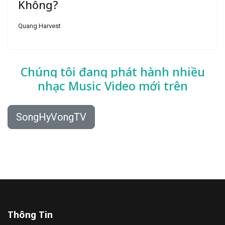
Không?
Quang Harvest
Chúng tôi đang phát hành nhiều
nhạc
Music Video mới trên
SongHyVongTV
Thông Tin