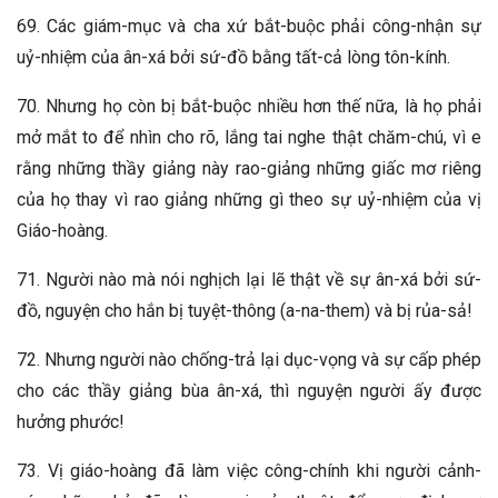
69. Các giám-mục và cha xứ bắt-buộc phải công-nhận sự
uỷ-nhiệm của ân-xá bởi sứ-đồ bằng tất-cả lòng tôn-kính.
70. Nhưng họ còn bị bắt-buộc nhiều hơn thế nữa, là họ phải
mở mắt to để nhìn cho rõ, lắng tai nghe thật chăm-chú, vì e
rằng những thầy giảng này rao-giảng những giấc mơ riêng
của họ thay vì rao giảng những gì theo sự uỷ-nhiệm của vị
Giáo-hoàng.
71. Người nào mà nói nghịch lại lẽ thật về sự ân-xá bởi sứ-
đồ, nguyện cho hắn bị tuyệt-thông (a-na-them) và bị rủa-sả!
72. Nhưng người nào chống-trả lại dục-vọng và sự cấp phép
cho các thầy giảng bùa ân-xá, thì nguyện người ấy được
hưởng phước!
73. Vị giáo-hoàng đã làm việc công-chính khi người cảnh-