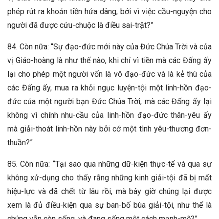
phép rút ra khoản tiền hứa dâng, bởi vì việc cầu-nguyện cho
người đã được cứu-chuộc là điều sai-trật?”
84. Còn nữa: “Sự đạo-đức mới này của Đức Chúa Trời và của
vị Giáo-hoàng là như thế nào, khi chỉ vì tiền mà các Đấng ấy
lại cho phép một người vốn là vô đạo-đức và là kẻ thù của
các Đấng ấy, mua ra khỏi ngục luyện-tội một linh-hồn đạo-
đức của một người bạn Đức Chúa Trời, mà các Đấng ấy lại
không vì chính nhu-cầu của linh-hồn đạo-đức thân-yêu ấy
mà giải-thoát linh-hồn này bởi cớ một tình yêu-thương đơn-
thuần?”
85. Còn nữa: “Tại sao qua những dữ-kiện thực-tế và qua sự
không xử-dụng cho thấy rằng những kinh giải-tội đã bị mất
hiệu-lực và đã chết từ lâu rồi, mà bây giờ chúng lại được
xem là đủ điều-kiện qua sự ban-bố bùa giải-tội, như thể là
chúng vẫn còn sống, và đang sống một cách mạnh-mẽ?”