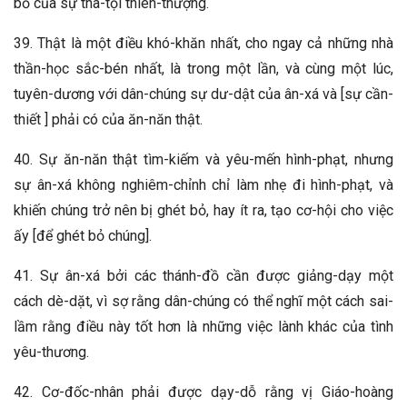
bố của sự tha-tội thiên-thượng.
39. Thật là một điều khó-khăn nhất, cho ngay cả những nhà
thần-học sắc-bén nhất, là trong một lần, và cùng một lúc,
tuyên-dương với dân-chúng sự dư-dật của ân-xá và [sự cần-
thiết ] phải có của ăn-năn thật.
40. Sự ăn-năn thật tìm-kiếm và yêu-mến hình-phạt, nhưng
sự ân-xá không nghiêm-chỉnh chỉ làm nhẹ đi hình-phạt, và
khiến chúng trở nên bị ghét bỏ, hay ít ra, tạo cơ-hội cho việc
ấy [để ghét bỏ chúng].
41. Sự ân-xá bởi các thánh-đồ cần được giảng-dạy một
cách dè-dặt, vì sợ rằng dân-chúng có thể nghĩ một cách sai-
lầm rằng điều này tốt hơn là những việc lành khác của tình
yêu-thương.
42. Cơ-đốc-nhân phải được dạy-dỗ rằng vị Giáo-hoàng