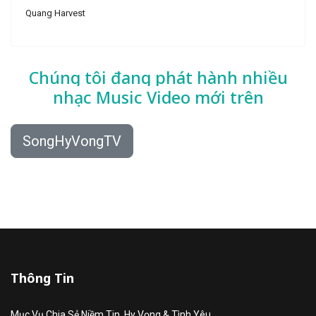
Quang Harvest
Chúng tôi đang phát hành nhiều
nhạc
Music Video mới trên
SongHyVongTV
Thông Tin
Mục Vụ Chia Sẻ Niềm Tin, Hy Vọng & Tình Yêu