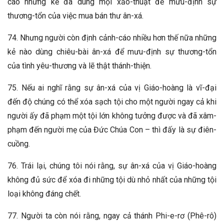
cáo những kẻ đã dùng mọi xảo-thuật để mưu-định sự
thương-tổn của việc mua bán thư ân-xá.
74. Nhưng người còn định cảnh-cáo nhiều hơn thế nữa những
kẻ nào dùng chiêu-bài ân-xá để mưu-định sự thương-tổn
của tình yêu-thương và lẽ thật thánh-thiện.
75. Nếu ai nghĩ rằng sự ân-xá của vị Giáo-hoàng là vĩ-đại
đến độ chúng có thể xóa sạch tội cho một người ngay cả khi
người ấy đã phạm một tội lớn không tưởng được và đã xâm-
phạm đến người mẹ của Đức Chúa Con – thì đấy là sự điên-
cuồng.
76. Trái lại, chúng tôi nói rằng, sự ân-xá của vị Giáo-hoàng
không đủ sức để xóa đi những tội dù nhỏ nhất của những tội
loại không đáng chết.
77. Người ta còn nói rằng, ngay cả thánh Phi-e-rơ (Phê-rô)