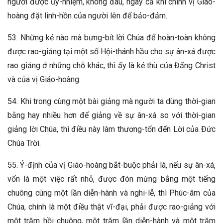
người được ủy-nhiệm, không đâu, ngay cả khi chính vị Giáo-
hoàng đặt linh-hồn của người lên để bảo-đảm.
53. Những kẻ nào mà bưng-bít lời Chúa để hoàn-toàn không
được rao-giảng tại một số Hội-thánh hầu cho sự ân-xá được
rao giảng ở những chỗ khác, thì ấy là kẻ thù của Đấng Christ
và của vị Giáo-hoàng.
54. Khi trong cùng một bài giảng mà người ta dùng thời-gian
bằng hay nhiều hơn để giảng về sự ân-xá so với thời-gian
giảng lời Chúa, thì điều này làm thương-tổn đến Lời của Đức
Chúa Trời.
55. Ý-định của vị Giáo-hoàng bắt-buộc phải là, nếu sự ân-xá,
vốn là một việc rất nhỏ, được đón mừng bằng một tiếng
chuông cùng một lần diễn-hành và nghi-lễ, thì Phúc-âm của
Chúa, chính là một điều thật vĩ-đại, phải được rao-giảng với
một trăm hồi chuông, một trăm lần diễn-hành và một trăm