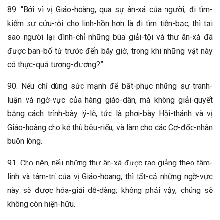
89. “Bởi vì vị Giáo-hoàng, qua sự ân-xá của người, đi tìm-
kiếm sự cứu-rỗi cho linh-hồn hơn là đi tìm tiền-bạc, thì tại
sao người lại đình-chỉ những bùa giải-tội và thư ân-xá đã
được ban-bố từ trước đến bây giờ, trong khi những vật này
có thực-quả tương-đương?”
90. Nếu chỉ dùng sức mạnh để bắt-phục những sự tranh-
luận và ngờ-vực của hàng giáo-dân, mà không giải-quyết
bằng cách trình-bày lý-lẽ, tức là phơi-bày Hội-thánh và vị
Giáo-hoàng cho kẻ thù bêu-riếu, và làm cho các Cơ-đốc-nhân
buồn lòng.
91. Cho nên, nếu những thư ân-xá được rao giảng theo tâm-
linh và tâm-trí của vị Giáo-hoàng, thì tất-cả những ngờ-vực
này sẽ được hóa-giải dễ-dàng; không phải vậy, chúng sẽ
không còn hiện-hữu.