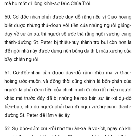
mà họ mất đi lòng kính-sợ Đức Chúa Trời.
50. Cơ-đốc-nhân phải được dạy-dỗ rằng nếu vị Giáo-hoàng
biết được những thủ-đoạn vòi tiền của những người giảng-
dạy về sự ân-xá, thì người sẽ ước thà rằng ngôi vương-cung
thánh-đường St. Peter bị thiêu-huỷ thành tro bụi còn hơn là
để ngôi nhà này được dựng nên bằng da thịt, máu xương của
bầy chiên người.
51. Cơ-đốc-nhân cần được dạy-dỗ rằng điều mà vị Giáo-
hoàng ước-muốn, và đồng thời cũng chính là bổn-phận của
người, là phải đem tiền của chính mình đi cho rất nhiều người
khác mà trước đây đã bị những kẻ rao bán sự ân-xá dụ-dỗ
tiền-bạc, cho dù người phải bán đi ngôi vương-cung thánh-
đường St. Peter để làm việc ấy.
52. Sự bảo-đảm cứu-rỗi nhờ thư ân-xá là vô-ích, ngay cả khi