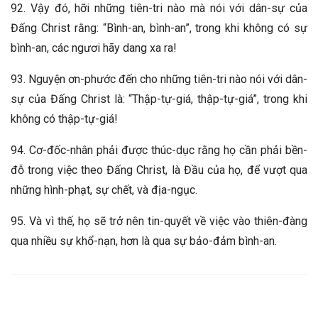
92. Vậy đó, hỡi những tiên-tri nào mà nói với dân-sự của
Đấng Christ rằng: “Bình-an, bình-an”, trong khi không có sự
bình-an, các ngươi hãy dang xa ra!
93. Nguyện ơn-phước đến cho những tiên-tri nào nói với dân-
sự của Đấng Christ là: “Thập-tự-giá, thập-tự-giá”, trong khi
không có thập-tự-giá!
94. Cơ-đốc-nhân phải được thúc-dục rằng họ cần phải bền-
đỗ trong việc theo Đấng Christ, là Đầu của họ, để vượt qua
những hình-phạt, sự chết, và địa-ngục.
95. Và vì thế, họ sẽ trở nên tin-quyết về việc vào thiên-đàng
qua nhiều sự khổ-nạn, hơn là qua sự bảo-đảm bình-an.