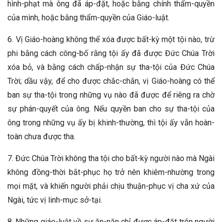
hình-phạt mà ông đã áp-đặt, hoặc bằng chính thẩm-quyền
của mình, hoặc bằng thẩm-quyền của Giáo-luật.
6. Vị Giáo-hoàng không thể xóa được bất-kỳ một tội nào, trừ
phi bằng cách công-bố rằng tội ấy đã được Đức Chúa Trời
xóa bỏ, và bằng cách chấp-nhận sự tha-tội của Đức Chúa
Trời; dầu vậy, để cho được chắc-chắn, vị Giáo-hoàng có thể
ban sự tha-tội trong những vụ nào đã được để riêng ra chờ
sự phán-quyết của ông. Nếu quyền ban cho sự tha-tội của
ông trong những vụ ấy bị khinh-thường, thì tội ấy vẫn hoàn-
toàn chưa được tha.
7. Đức Chúa Trời không tha tội cho bất-kỳ người nào mà Ngài
không đồng-thời bắt-phục họ trở nên khiêm-nhường trong
mọi mặt, và khiến người phải chịu thuận-phục vị cha xứ của
Ngài, tức vị linh-mục sở-tại.
8. Những giáo-luật về sự ăn-năn chỉ được áp-đặt trên người