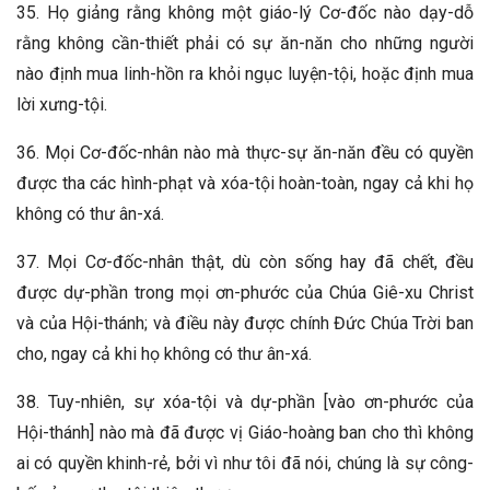
35. Họ giảng rằng không một giáo-lý Cơ-đốc nào dạy-dỗ
rằng không cần-thiết phải có sự ăn-năn cho những người
nào định mua linh-hồn ra khỏi ngục luyện-tội, hoặc định mua
lời xưng-tội.
36. Mọi Cơ-đốc-nhân nào mà thực-sự ăn-năn đều có quyền
được tha các hình-phạt và xóa-tội hoàn-toàn, ngay cả khi họ
không có thư ân-xá.
37. Mọi Cơ-đốc-nhân thật, dù còn sống hay đã chết, đều
được dự-phần trong mọi ơn-phước của Chúa Giê-xu Christ
và của Hội-thánh; và điều này được chính Đức Chúa Trời ban
cho, ngay cả khi họ không có thư ân-xá.
38. Tuy-nhiên, sự xóa-tội và dự-phần [vào ơn-phước của
Hội-thánh] nào mà đã được vị Giáo-hoàng ban cho thì không
ai có quyền khinh-rẻ, bởi vì như tôi đã nói, chúng là sự công-