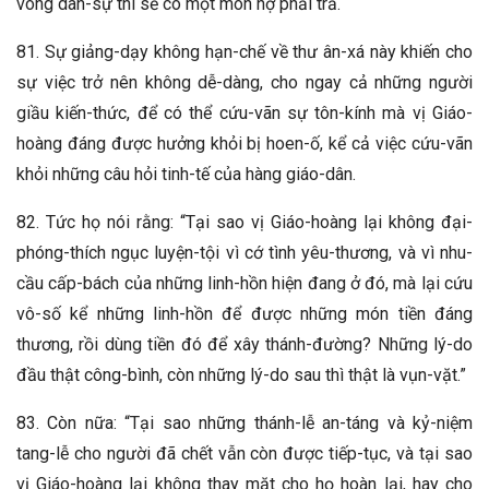
vòng dân-sự thì sẽ có một món nợ phải trả.
81. Sự giảng-dạy không hạn-chế về thư ân-xá này khiến cho
sự việc trở nên không dễ-dàng, cho ngay cả những người
giầu kiến-thức, để có thể cứu-vãn sự tôn-kính mà vị Giáo-
hoàng đáng được hưởng khỏi bị hoen-ố, kể cả việc cứu-vãn
khỏi những câu hỏi tinh-tế của hàng giáo-dân.
82. Tức họ nói rằng: “Tại sao vị Giáo-hoàng lại không đại-
phóng-thích ngục luyện-tội vì cớ tình yêu-thương, và vì nhu-
cầu cấp-bách của những linh-hồn hiện đang ở đó, mà lại cứu
vô-số kể những linh-hồn để được những món tiền đáng
thương, rồi dùng tiền đó để xây thánh-đường? Những lý-do
đầu thật công-bình, còn những lý-do sau thì thật là vụn-vặt.”
83. Còn nữa: “Tại sao những thánh-lễ an-táng và kỷ-niệm
tang-lễ cho người đã chết vẫn còn được tiếp-tục, và tại sao
vị Giáo-hoàng lại không thay mặt cho họ hoàn lại, hay cho