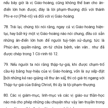
nếu bây giờ là vị Giáo-hoàng, cũng không thể ban cho ân-
điển lớn hơn được; đây là lời phạm-thượng đối với thánh
Phi-e-rơ (Phê-rô) và đối với vị Giáo-hoàng.
78. Trái lại, chúng tôi nói rằng, ngay cả vị Giáo-hoàng hiện-
tại, hay bất-kỳ một vị Giáo-hoàng nào nói chung, đều có sẵn
những ân-điển lớn hơn để người tuỳ-tiện xử-dụng; tức là
Phúc-âm, quyền-năng, ơn-tứ chữa bệnh, vân vân… như đã
được chép trong 1 Cô-rinh-tô 12.
79. Nếu người ta nói rằng thập-tự-giá, khi được chạm-trổ
cầu-kỳ bằng huy-hiệu của vị Giáo-hoàng, vốn là sự xếp-đặt
[bởi những kẻ rao-giảng về thư ân-xá], thì có giá-trị ngang với
Thập-tự-giá của Đấng Christ, thì ấy là tội phạm-thượng.
80. Các vị giám-mục, linh-mục và các vị giáo-sư thần-học
nào mà cho phép những câu chuyện như vậy lan-truyền trong