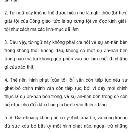
2. Từ-ngữ này không thể được hiểu như là nghi-thức (bí-tích)
giải-tội của Công-giáo, tức là sự xưng-tội và đọc kinh giải-
tội như cách mà các linh-mục đã làm.
3. Dầu vậy, từ-ngữ này không phải chỉ nói về sự ăn-năn bên
trong không thôi: không đâu, không có một sự ăn-năn bên
trong nào mà lại không góp phần vào sự làm chết đi những
gì của xác-thịt.
4. Thế nên, hình-phạt [của tội-lỗi] vẫn còn tiếp-tục nếu sự
ghét-bỏ chính mình vẫn còn tiếp tục; bởi vì đây mới chính
thực là sự ăn-năn bên trong, và sự ăn-năn bên trong sẽ còn
tiếp-tục cho đến khi chúng ta bước vào thiên-đàng.
5. Vị Giáo-hoàng không hề có ý-định xóa bỏ, và cũng không
đủ sức xóa bỏ bất-kỳ một hình-phạt nào, ngoại-trừ những