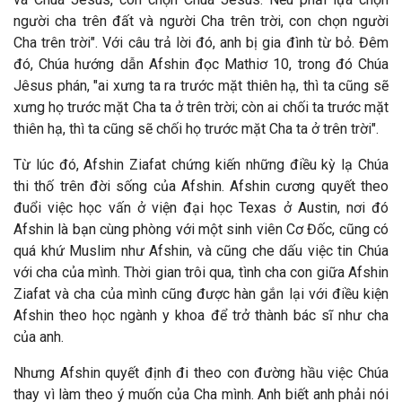
người cha trên đất và người Cha trên trời, con chọn người
Cha trên trời". Với câu trả lời đó, anh bị gia đình từ bỏ.
Đ
êm
đó, Chúa hướng dẫn Afshin đọc Mathiơ 10, trong đó Chúa
J
êsus phán, "ai xưng ta ra trước mặt thiên hạ, thì ta cũng sẽ
xưng họ trước mặt Cha ta ở trên trời; còn ai chối ta trước mặt
thiên hạ, thì ta cũng sẽ chối họ trước mặt Cha ta ở trên trời".
Từ lúc đó, Afshin Ziafat chứng kiến những điều kỳ lạ Chúa
thi thố trên đời sống của Afshin. Afshin cương quyết theo
đuổi việc học vấn ở viện đại học Texas ở Austin, nơi đó
Afshin là bạn cùng phòng với một sinh viên Cơ Đốc, cũng có
quá khứ Muslim như Afshin, và cũng che dấu việc tin Chúa
với cha của mình. Thời gian trôi qua, tình cha con giữa Afshin
Ziafat và cha của mình cũng
được h
àn gắn lại với
điều kiện
Afshin theo học ng
ành y khoa
để trở th
ành bác sĩ như cha
của anh.
Nhưng Afshin quyết định đi theo con đường hầu việc Chúa
thay vì làm theo ý muốn của Cha mình. Anh biết anh phải nói