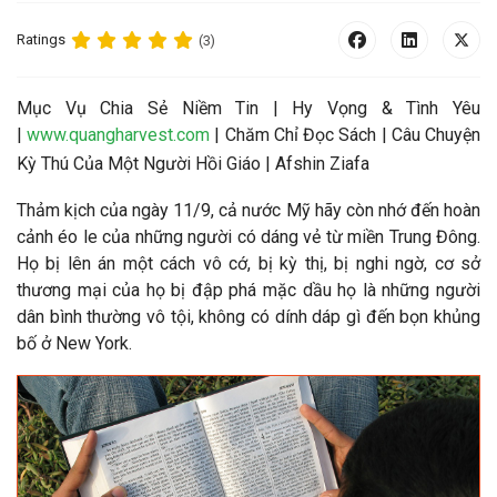
Ratings
(3)
Mục Vụ Chia Sẻ Niềm Tin | Hy Vọng & Tình Yêu
|
www.quangharvest.com
| Chăm Chỉ Đọc Sách |
Câu Chuyện
Kỳ Thú Của Một Người Hồi Giáo |
Afshin Ziafa
Thảm kịch của ngày 11/9, cả nước Mỹ hãy còn nhớ
đến ho
àn
cảnh éo le của những người có dáng vẻ từ miền Trung Đông.
Họ bị lên án một cách vô cớ, bị kỳ thị, bị nghi ngờ, cơ sở
thương mại của họ bị đập phá mặc dầu họ là những người
dân bình thường vô tội, không có dính dáp gì
đến bọn khủng
bố ở New York
.