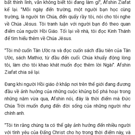
bất thình lình, vẫn không biết tôi
đang l
àm gì", Afshin Ziafat
kể lại. "Mỗi ngày
đến trường, một người bạn học c
ùng
trường, là người tin Chúa, đến quấy rầy tôi, nói cho tôi nghe
về Chúa Jêsus. Tôi tranh luận với người bạn đó theo quan
điểm của người Hồi Giáo. Tối lại về nhà, tôi đọc Kinh Thánh
để tìm hiểu thêm về Chúa Jêsus.
"Tôi mở cuốn Tân Ước ra và đọc cuốn sách đầu tiên của Tân
Ước, sách Mathiơ, từ đầu đến cuối. Chúa khuấy động lòng
tôi, làm cho tôi khao khát muốn
đọc th
êm lời Ngài". Afshin
Ziafat chia sẻ lại.
Đang khi người Hồi giáo ở khắp nơi tr
ên thế giới
đang đương
đầu về ảnh hưởng của những cuộc khủng bố phá hoại trong
những năm vừa qua, Afshin nói, đây l
à thời
điểm m
à
Đức
Chúa Trời muốn đụng đến đời sống của những người như
chính anh.
"Tôi tin rằng chúng ta có thể gây ảnh hưởng đến nhiều người
với t
ình yêu của
Đấng Christ cho họ trong thời điểm n
ày, và