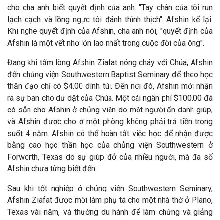
cho cha anh biết quyết
định của anh. "Tay chân của tôi run
lạch cạch v
à lồng ngực tôi
đánh th
ình thịch". Afshin kể lại.
Khi nghe quyết
định của Afshin, cha anh nói, "quyết định của
Afshin l
à một vết nhơ lớn lao nhất trong cuộc đời của ông".
Đang khi tấm lòng Afshin Ziafat nóng cháy với Chúa, Afshin
đến chủng viện Southwestern Baptist Seminary để theo học
thần đạo chỉ có $4.00 dính túi. Đến nơi đó, Afshin mới nhận
ra sự ban cho dư dật của Chúa. Một cái ngân phí $100.00 đ
ã
có sẵn cho Afshin ở chủng viện do một người ẩn danh giúp,
và Afshin được cho ở một phòng không phải trả tiền trong
suốt 4 n
ăm. Afshin có thể ho
àn tất việc học
để nhận được
bằng cao học thần học của chủng viện Southwestern ở
Forworth, Texas do sự giúp đở của nhiều người, m
à
đa số
Afshin chưa từng biết đến.
Sau khi tốt nghiệp ở chủng viện Southwestern Seminary,
Afshin Ziafat được mời l
àm phụ tá cho một nhà thờ ở Plano,
Texas vài n
ăm, v
à thường du hành để làm chứng và giảng