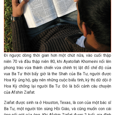
Đi ngược d
òng thời gian hơn một chút nữa, vào cuối thập
niên 70 và đầu thập niên 80, khi Ayatollah Khomeini nổi lên
phong trào vừa thánh chiến vừa chính trị lật đổ chế độ của
vua Ba Tư thời bấy giờ là the Shah của Ba Tư, người được
Hoa Kỳ ủng hộ, gây nên những cuộc biểu tình, kỳ thị dữ dội ở
Hoa Kỳ chống lại người Ba Tư. Đó là bối cảnh câu chuyện
của Afshin Ziafat.
Ziafat được sinh ra ở Houston, Texas, là con của một bác sĩ
Ba Tư, một người tôn sùng Hồi Giáo, và cũng muốn con cái
ông nối gót của ông. Khi Afshin Ziafat được 2 tuổi, gia đình