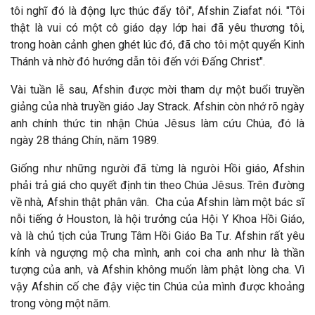
tôi nghĩ
đó l
à
động lực thúc đẩy tôi", Afshin Ziafat nói. "Tôi
thật l
à vui có một cô giáo dạy lớp hai
đ
ã yêu thương tôi,
trong hoàn cảnh ghen ghét lúc đó, đã cho tôi một quyển Kinh
Thánh và nhờ
đó hướng dẫn tôi đến với Đấng Christ".
V
ài tuần lễ sau, Afshin
được mời tham dự một buổi truyền
giảng của nh
à truyền giáo Jay Strack. Afshin còn nhớ rõ ngày
anh chính thức tin nhận Chúa Jêsus làm cứu Chúa,
đó l
à
ngày 28 tháng Chín, n
ăm 1989.
Giống như những người đ
ã từng là ngưòi Hồi giáo, Afshin
phải trả giá cho quyết
định tin theo Chúa J
êsus. Trên
đường
về nh
à, Afshin thật phân vân.
Cha của Afshin làm một bác sĩ
nỗi tiếng ở Houston, là hội trưởng của Hội Y Khoa Hồi Giáo,
và là chủ tịch của Trung Tâm Hồi Giáo Ba Tư. Afshin rất yêu
kính và ngượng mộ cha mình, anh coi cha anh như là thần
tượng của anh, và Afshin không muốn làm phật lòng cha. Vì
vậy Afshin cố che
đậy việc tin Chúa của m
ình
được khoảng
trong v
òng một n
ăm.