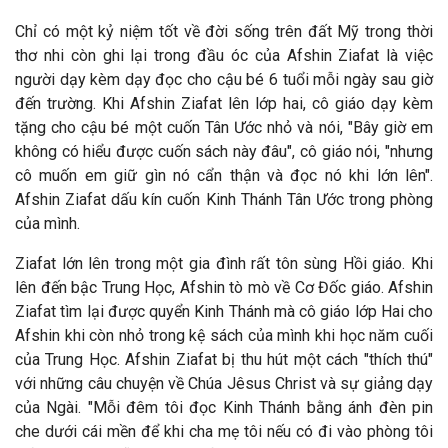
Chỉ có một kỷ niệm tốt về đời sống trên đất Mỹ trong thời
thơ nhi còn ghi lại trong
đầu óc của Afshin Ziafat l
à việc
người dạy kèm dạy đọc cho cậu bé 6 tuổi mỗi ngày sau giờ
đến trường. Khi Afshin Ziafat lên lớp hai, cô giáo dạy kèm
tặng cho cậu bé một cuốn Tân Ước nhỏ và nói, "Bây giờ em
không có hiểu được cuốn sách này đâu", cô giáo nói, "nhưng
cô muốn em giữ gìn nó cẩn thận và
đọc nó khi lớn l
ên".
Afshin Ziafat dấu kín cuốn Kinh Thánh Tân Ước trong phòng
của mình.
Ziafat lớn lên trong một gia
đ
ình rất tôn sùng Hồi giáo. Khi
lên
đến bậc Trung Học, Afshin t
ò mò về Cơ Đốc giáo. Afshin
Ziafat tìm lại
được quyển Kinh Thánh m
à cô giáo lớp Hai cho
Afshin khi còn nhỏ trong kệ sách của mình khi học n
ăm cuối
của Trung Học. Afshin Ziafat bị thu hút một cách "thích thú"
với những câu chuyện về Chúa J
êsus Christ và sự giảng dạy
của Ngài. "Mỗi
đ
êm tôi
đọc Kinh Thánh bằng ánh đ
èn pin
che dưới cái mền để khi cha mẹ tôi nếu có đi vào phòng tôi