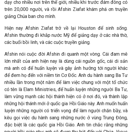
dạy cho nhiều nơi trên thế giới, nhiều khi trước đám đông có
trên 20,000 người, và rồi Afshin Ziafat khám phá ơn truyền
giảng Chúa ban cho mình.
Hiện nay Afshin Ziafat trở về lại Houston
để sinh sống.
Afshin thường đi khắp nước Mỹ để giảng dạy ở các nh
à thờ,
các buổi bồi linh, và các cuộc truyền giảng.
Afshin nói cuộc
đời Afshin đi quanh một v
òng. Cái
đam m
ê
lớn nhất của anh hiện nay là dùng cái nguồn gốc, cái di sản
mà anh có
để huấn luyện v
à gây ảnh hưởng tới người khác
để đem họ đến với niềm tin Cơ Đốc. Anh du hành sang Ba Tư
nhiều lần trong một năm để làm việc chung với một tổ chức
có tên là Elam Ministries, để huấn luyện những người Ba Tư,
làm vững mạnh các hội thánh hiện có ở nơi đó, và thành lập
những hội thánh mới ở quốc gia Hồi Giáo này. Anh muốn huấn
luyện những người có triển vọng để làm người chăn bầy, và
kêu gọi việc du hành sang những nước ở vùng Trung Đông,
đặc biệt là các quốc gia Hồi Giáo. Anh tin chắc rằng những
người Hồi giáo như anh sẽ được thu hút đến với Chúa Jêsus