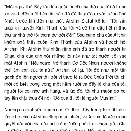
"Mỗi ng
ày thứ Bảy tôi dấu quần áo
đi nh
à thờ của tôi ở trong
xe và
đi đến một tiệm ăn n
ào
đó để thay đồ ra v
ào sáng Chủ
Nhật trước khi đến nhà thờ", Afshin Ziafat kể lại. "Tôi vẫn
giấu kín quyển Kinh Thánh của tôi và cố tìm dấu hết những
thư từ nhà thờ tôi tham dự gởi đến". Sau cùng cha của Afshin
khám phá thấy cuốn Kinh Thánh của Afshin và hoạch hỏi
Afshin. Khi Afshin thú nhận rằng anh đã trở thành người tin
Chúa, cha của anh nói những lời này như tạt nước sôi vào
mặt Afshin: "Nếu ngươi trở thành Cơ Đốc Nhân, ngươi không
thể làm con của ta nữa". Afshin kể lại, "lời đó như một tấn
gạch đè lên người tôi, bởi vì thực tế ra
Đức Chúa Trời tôi chỉ
mới có biết trong v
òng một n
ăm rưỡi v
à
đây l
à cha của tôi,
người tôi coi như anh hùng. Và lúc đó, tôi như muốn dơ hai
tay lên chịu thua để nói, "Bỏ qua đi, tôi là người Muslim."
Nhưng có một sức mạnh nào đó thúc đẩy trong lòng Afshin,
làm cho chính Afshin cũng ngạc nhiên, và Afshin tỏ vẻ cương
quyết nói với cha của anh rằng "nếu phải lựa chọn giữa Cha
và Chúa Jêsus, con chọn Chúa Jêsus. Nếu phải lựa chọn