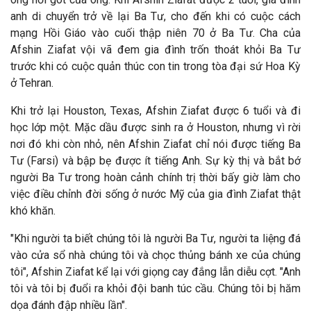
anh di chuyển trở về lại Ba Tư, cho đến khi có cuộc cách
mạng Hồi Giáo vào cuối thập niên 70 ở Ba Tư. Cha của
Afshin Ziafat vội vã
đem gia đ
ình trốn thoát khỏi Ba Tư
trước khi có cuộc quản thúc con tin trong tòa
đại sứ Hoa Kỳ
ở Tehran.
Khi trở lại Houston, Texas, Afshin Ziafat được 6 tuổi v
à
đi
học lớp một. Mặc dầu được sinh ra ở Houston, nhưng v
ì rời
nơi đó khi còn nhỏ, nên Afshin Ziafat chỉ nói được tiếng Ba
Tư (Farsi) và bập bẹ được ít tiếng Anh. Sự kỳ thị và bắt bớ
người Ba Tư trong hoàn cảnh chính trị thời bấy giờ làm cho
việc điều chỉnh đời sống ở nước Mỹ của gia đình Ziafat thật
khó kh
ăn.
"Khi người ta biết chúng tôi l
à người Ba Tư, người ta liệng đá
vào cửa sổ nhà chúng tôi và chọc thủng bánh xe của chúng
tôi", Afshin Ziafat kể lại với giọng cay đắng lẫn diễu cợt. "Anh
tôi và tôi bị đuổi ra khỏi đội banh túc cầu. Chúng tôi bị hăm
dọa đánh đập nhiều lần".