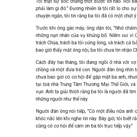
Tôi thật sự sốc chẳng thốt được lời nào. Rồi 
phải làm gì đó." Đương nhiên là tôi rất lo cho 
chuyện ngắn, tôi tin rằng ba tôi đã có một chút ý
Trước khi ông gác máy, ông dặn tôi, "Nhớ chăm só
những nạn nhân của vụ khủng bố. Niềm vui vì 
trách Chúa, trách ba tôi cứng lòng, và trách cả bả
bao giờ thấy mặt ông nội, ba tôi chưa tin nhận Chú
Cách đây hai tháng, tôi đang ngồi ở nhà với vợ
chồng và một đứa trẻ con. Người đàn ông nhìn tôi 
chưa bao giờ có cơ hội để gặp mặt ba anh, nhưng
tại toà nhà Trung Tâm Thương Mại Thế Giới, và 
vụn. Anh ta giải thích rằng ba tôi là người đã tì
những người như thế này.
Người đàn ông nói tiếp, "Có một điều nữa anh câ
khóc nấc lên khi nghe tin này. Bây giờ, tôi biết
cũng có cơ hội để cám ơn ba tôi trực tiếp vậy."