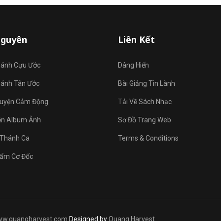
Nguyên
Liên Kết
hánh Cựu Ước
Dâng Hiến
hánh Tân Ước
Bài Giảng Tin Lành
uyện Cảm Động
Tải Về Sách Nhạc
ện Album Ảnh
Sơ Đồ Trang Web
Thánh Ca
Terms & Conditions
ẩm Cơ Đốc
w.quangharvest.com
Designed by
Quang Harvest