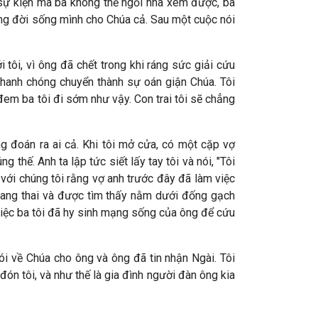
à sự kiện mà ba không thể ngồi nhà xem được, ba
dâng đời sống mình cho Chúa cả. Sau một cuộc nói
 tôi, vì ông đã chết trong khi ráng sức giải cứu
nhanh chóng chuyển thành sự oán giận Chúa. Tôi
i đem ba tôi đi sớm như vậy. Con trai tôi sẽ chẳng
ẳng đoán ra ai cả. Khi tôi mở cửa, có một cặp vợ
hế. Anh ta lập tức siết lấy tay tôi và nói, "Tôi
h với chúng tôi rằng vợ anh trước đây đã làm việc
 mang thai và được tìm thấy nằm dưới đống gạch
 việc ba tôi đã hy sinh mạng sống của ông để cứu
 nói về Chúa cho ông và ông đã tin nhận Ngài. Tôi
 đón tôi, và như thế là gia đình người đàn ông kia