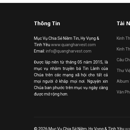
Thông Tin
Tài 
Mục Vụ Chia Sẻ Niềm Tin, Hy Vọng &
Kinh T
Tình Yêu
www.quangharvest.com
Kinh T
Email:
info@quangharvest.com
Câu Ch
Được lập nên từ tháng 05 năm 2015, là
mục vụ nhằm truyền bá Tin Lành của
Thư Vi
Chúa trên các mạng xã hội cho tất cả
mọi người ở khắp mọi nơi. Nguyện xin
Album 
Chúa ban phước trên mục vụ ngày càng
Văn Ph
được mở rộng hơn.
© 2026 Mục Vụ Chia Sẻ Niềm, Hy Vọng & Tình Yêu
ww