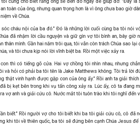
ba tôi cũng cho biết rằng ông sẽ đến đó ngay để giúp đỡ. "Đây l
sự an toàn của ông, nhưng quan trọng hơn là vì ông chưa bao giờ 
 niệm về Chúa.
c cháu nội của ba đó." Đó là những lời cuối cùng ba tôi nói với
Chúa đã nhậm lời cầu nguyện và giữ gìn vợ tôi bình an, bây giờ 
n thân mình. Gần hai n
ăm trôi qua, tôi vẫn còn trách Chúa sao lạ
a, và tôi chưa kịp nói lời vĩnh biệt ba. Rồi một việc xảy ra.
 con thì có tiếng gõ cửa. Hai vợ chồng tôi nhìn nhau, nhưng ch
và hỏi có phải ba tôi tên là Jake Matthews không. Tôi trả lời đúng t
 thật vinh hạnh được gặp con của ông ấy." Rồi anh ta giải thíc
đã bị kẹt bên trong khi vụ tấn công xảy ra. Lúc ấy, cô ta đang
m ra vợ anh và giải cứu cô. Nước mắt tôi tuôn trào khi tôi nghĩ đến
̀n biết." Rồi người vợ cho tôi biết khi ba tôi giải cứu cô, cô đã
 rằng khi tôi về thiên quốc, ba tôi sẽ đứng bên cạnh Chúa Jesus để