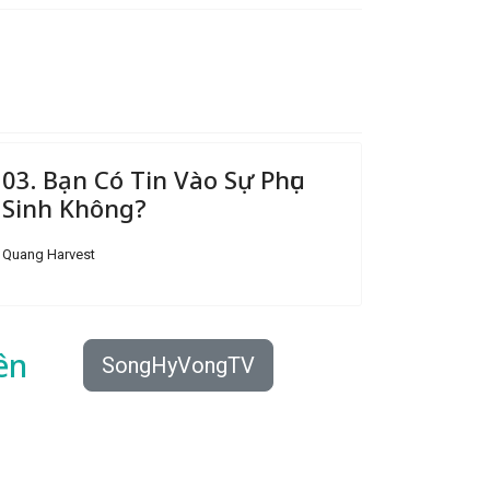
03. Bạn Có Tin Vào Sự Phục
Sinh Không?
Quang Harvest
ên
SongHyVongTV