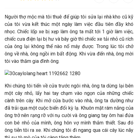
N
gười thợ mộc mà tôi thuê để giúp tôi sửa lại nhà kho cũ kỹ
của tôi vừa kết thúc một ngày làm việc đầu tiên đầy khó
nhọc. Chiếc lốp xe bị xẹp làm ông ta mất tới 1 giờ làm việc,
chiếc cưa điện lại bị hư và bây giờ thì chiếc xe tải nhỏ cũ rích
của ông lại không thể nào nổ máy được. Trong lúc tôi chở
ông về nhà, ông ngồi im bất động. Khi vừa đến nhà, ông mời
tôi vào thăm gia đình ông.
Khi chúng tôi tiến về cửa trước ngôi nhà, ông ta dừng lại bên
một cây nhỏ, lấy hai tay chạm vào ngọn của những chiếc
cành trên cây. Khi mở cửa bước vào nhà, ông ta dường như
đã trải qua một cuộc biến đổi kỳ lạ. Khuôn mặt rám nắng của
ông trở nên rạng rỡ với nụ cười và ông giang tay ôm hai đứa
con bé nhỏ của mình, ông hôn vợ mình thắm thiết. Sau đó
ông tiễn tôi ra xe. Khi chúng tôi đi ngang qua cái cây lúc nãy
thì sự tò mò của tôi càng tăng thêm.