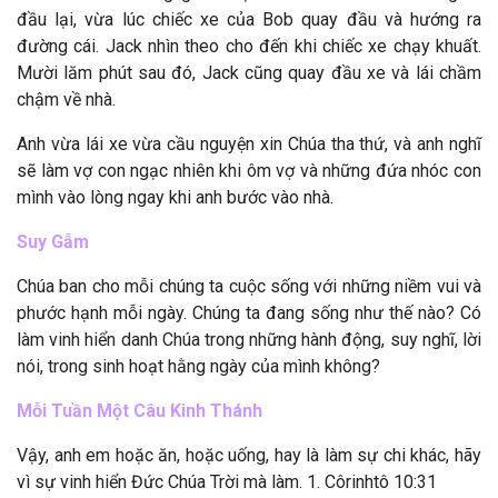
đầu lại, vừa lúc chiếc xe của Bob quay đầu và hướng ra
đường cái. Jack nhìn theo cho đến khi chiếc xe chạy khuất.
Mười lăm phút sau đó, Jack cũng quay đầu xe và lái chầm
chậm về nhà.
Anh vừa lái xe vừa cầu nguyện xin Chúa tha thứ, và anh nghĩ
sẽ làm vợ con ngạc nhiên khi ôm vợ và những đứa nhóc con
mình vào lòng ngay khi anh bước vào nhà.
Suy Gẫm
Chúa ban cho mỗi chúng ta cuộc sống với những niềm vui và
phước hạnh mỗi ngày. Chúng ta đang sống như thế nào? Có
làm vinh hiển danh Chúa trong những hành động, suy nghĩ, lời
nói, trong sinh hoạt hằng ngày của mình không?
Mỗi Tuần Một Câu Kinh Thánh
Vậy, anh em hoặc ăn, hoặc uống, hay là làm sự chi khác, hãy
vì sự vinh hiển Đức Chúa Trời mà làm. 1. Côrinhtô 10:31