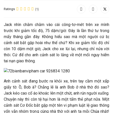
Ratings
(1)
J
ack nhìn chằm chằm vào cái công-tơ-mét trên xe mình
trước khi giảm tốc độ, 75 dặm/giờ. Đây là lần thứ tư trong
mấy tháng gần đây. Không hiểu sao mà một người cứ bị
cảnh sát bắt gặp hoài như thế chứ? Khi xe giảm tốc độ chỉ
còn 10 dặm một giờ, Jack cho xe lùi lại, nhưng chỉ nửa vời
thôi. Cứ để cho anh cảnh sát lo lắng về một mối nguy hiểm
tai nạn giao thông.
Anh cảnh sát đang bước ra khỏi xe, trên tay cầm một xấp
giấy tờ. Ồ, Bob à? Chẳng lẽ là anh Bob ở nhà thờ đó sao?
Jack kéo cao cổ áo khoác lên một chút, anh rún người xuống.
Chuyện này thì còn tệ hại hơn là một tấm thẻ phạt nữa. Một
cảnh sát Cơ Đốc bắt gặp một tên vi phạm luật lệ giao thông
vốn vẫn nhóm trong cùng nhà thờ với anh ta mỗi Chúa nhật!