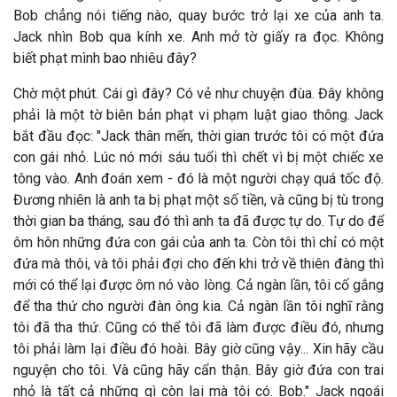
Bob chẳng nói tiếng nào, quay bước trở lại xe của anh ta.
Jack nhìn Bob qua kính xe. Anh mở tờ giấy ra đọc. Không
biết phạt mình bao nhiêu đây?
Chờ một phút. Cái gì đây? Có vẻ như chuyện đùa. Đây không
phải là một tờ biên bản phạt vi phạm luật giao thông. Jack
bắt đầu đọc: "Jack thân mến, thời gian trước tôi có một đứa
con gái nhỏ. Lúc nó mới sáu tuổi thì chết vì bị một chiếc xe
tông vào. Anh đoán xem - đó là một người chạy quá tốc độ.
Đương nhiên là anh ta bị phạt một số tiền, và cũng bị tù trong
thời gian ba tháng, sau đó thì anh ta đã được tự do. Tự do để
ôm hôn những đứa con gái của anh ta. Còn tôi thì chỉ có một
đứa mà thôi, và tôi phải đợi cho đến khi trở về thiên đàng thì
mới có thể lại được ôm nó vào lòng. Cả ngàn lần, tôi cố gắng
để tha thứ cho người đàn ông kia. Cả ngàn lần tôi nghĩ rằng
tôi đã tha thứ. Cũng có thể tôi đã làm được điều đó, nhưng
tôi phải làm lại điều đó hoài. Bây giờ cũng vậy... Xin hãy cầu
nguyện cho tôi. Và cũng hãy cẩn thận. Bây giờ đứa con trai
nhỏ là tất cả những gì còn lại mà tôi có. Bob." Jack ngoái