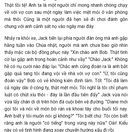
Thật tồi tệ! Anh ta là một người chỉ mong nhanh chóng chạy
về với vợ con sau một ngày làm việc mệt mỏi ở văn phòng
mà thôi. Cũng là một người đã hẹn sẽ đi chơi đánh gôn
chung với anh cảnh sát nọ vào ngày mai đây.
Nhảy ra khỏi xe, Jack tiến lại phía người đàn ông mà anh gặp
hằng tuần vào Chúa nhật, người mà anh chưa bao giờ nhìn
thấy mặc cái bộ đồng phục này. "Xin chào anh Bob. Thật tình
cờ lại gặp anh trong hoàn cảnh như vầy." "Chào Jack." Không
hề có nụ cười nào đáp lại. "Chắc anh cũng đoán ra là anh bắt
gặp quả tang tôi đang vội về nhà với vợ con." "Ừ, tôi cũng
đoán vậy." Bob có vẻ không kiên định lắm. Tốt. "Tôi đã làm
cả ngày dài ở công ty, thật mệt mỏi. Tôi nghĩ là tôi chỉ phạm
luật có chút xíu thôi - đây là lần đầu tiên đấy." Jack vừa nói
vừa lấy chân di di trên hòn đá cuội bên vệ đường. "Diane mới
gọi tôi và nói về món bò rán và khoai tây cho buổi tối nay.
Anh biết ý tôi muốn nói gì không?" "Tôi biết chứ. Tôi còn biết
rằng anh là người "có tiếng" trong vùng này nữa." Oái! Kiểu
này có vẻ tình hình đang xoay chuyển hướng xấu đi rồi.