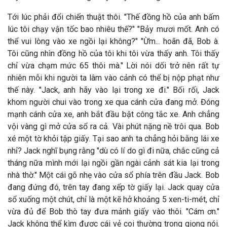
Tới lúc phải đổi chiến thuật thôi. "Thế đồng hồ của anh bấm
lúc tôi chạy vận tốc bao nhiêu thế?" "Bảy mươi mốt. Anh có
thể vui lòng vào xe ngồi lại không?" "Ừm... hoãn đã, Bob à.
Tôi cũng nhìn đồng hồ của tôi khi tôi vừa thấy anh. Tôi thấy
chỉ vừa chạm mức 65 thôi mà." Lời nói dối trở nên rất tự
nhiên mỗi khi người ta lâm vào cảnh có thể bị nộp phạt như
thế này. "Jack, anh hãy vào lại trong xe đi." Bối rối, Jack
khom người chui vào trong xe qua cánh cửa đang mở. Đóng
mạnh cánh cửa xe, anh bắt đầu bật công tắc xe. Anh chẳng
vội vàng gì mở cửa sổ ra cả. Vài phút nặng nề trôi qua. Bob
xé một tờ khỏi tập giấy. Tại sao anh ta chẳng hỏi bằng lái xe
nhỉ? Jack nghĩ bụng rằng "dù có lí do gì đi nữa, chắc cũng cả
tháng nữa mình mới lại ngồi gần ngài cảnh sát kia lại trong
nhà thờ." Một cái gõ nhẹ vào cửa sổ phía trên đầu Jack. Bob
đang đứng đó, trên tay đang xếp tờ giấy lại. Jack quay cửa
sổ xuống một chút, chỉ là một kẽ hở khoảng 5 xen-ti-mét, chỉ
vừa đủ để Bob thò tay đưa mảnh giấy vào thôi. "Cám ơn."
Jack không thể kìm được cái vẻ coi thường trong giọng nói.