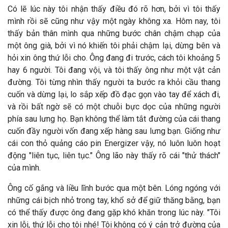
Có lẽ lúc này tôi nhận thấy điều đó rõ hơn, bởi vì tôi thấy
mình rồi sẽ cũng như vậy một ngày không xa. Hôm nay, tôi
thấy bản thân mình qua những bước chân chậm chạp của
một ông già, bởi vì nó khiến tôi phải chậm lại, dừng bên và
hỏi xin ông thứ lỗi cho. Ông đang đi trước, cách tôi khoảng 5
hay 6 người. Tôi đang vội, và tôi thấy ông như một vật cản
đường. Tôi từng nhìn thấy người ta bước ra khỏi cầu thang
cuốn và dừng lại, lo sắp xếp đồ đạc gọn vào tay để xách đi,
và rồi bất ngờ sẽ có một chuỗi bực dọc của những người
phía sau lưng họ. Bạn không thể làm tắt đường của cái thang
cuốn đầy người vốn đang xếp hàng sau lưng bạn. Giống như
cái con thỏ quảng cáo pin Energizer vậy, nó luôn luôn hoạt
động "liên tục, liên tục." Ông lão này thấy rõ cái "thử thách"
của mình.
Ông cố gắng và liều lĩnh bước qua một bên. Lóng ngóng với
những cái bịch nhỏ trong tay, khổ sở để giữ thăng bằng, bạn
có thể thấy được ông đang gặp khó khăn trong lúc này. "Tôi
xin lỗi, thứ lỗi cho tôi nhé! Tôi không có ý cản trở đường của