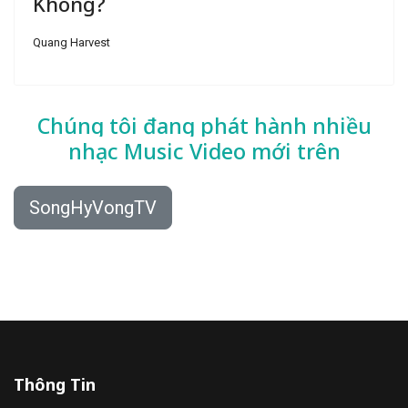
Không?
Quang Harvest
Chúng tôi đang phát hành nhiều
nhạc
Music Video mới trên
SongHyVongTV
Thông Tin