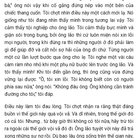
bà," ông nói vậy khi cố gắng đứng nép vào một bên của
chiếc thang cuốn. Tôi chợt nhìn điều này một cách mới lạ. Nó
giống như tôi đang nhìn thấy mình trong tương lai vậy. Tôi
cảm thấy tội nghiệp cho ông lão. Tôi cảm thấy bực mình và
giận sôi trong bụng, bởi ông lão thì cứ luôn miện nói xin lỗi
mọi người, trong khi đúng ra thì những người ở đó phải làm
gì để giúp đỡ và cất nỗi sợ hãi của ông đi chứ. Từng người
một cứ lần lượt bước qua ông cho lẹ. Tôi nghe một vài câu
càm ràm nho nhỏ khi một phụ nữ bước lên trước ông lão. Và
tôi thấy mình! Khi tôi đến gần ông, thì ông cũng vừa đứng
vững lại được. "Ồ, tôi xin lỗi. Tôi không biết còn có người
phía sau nữa," ông nói. "Không đâu ông. Ông không cần tránh
đường cho tôi," tôi đáp.
Điều này làm tôi đau lòng. Tôi chợt nhận ra rằng thật đáng
buồn vì thế giới này quá vội vã. Và dĩ nhiên, trong thế giới đó
có cả tôi. Nhưng... từ bây giờ thì không có tôi nữa, hãy trừ tôi
ra ngoài cái thế giới vội vã đó đi. Ông lão tuyệt vời này đã trả
xong những sự nợ rồi. Dù bao lâu ông sống trên thế gian này,