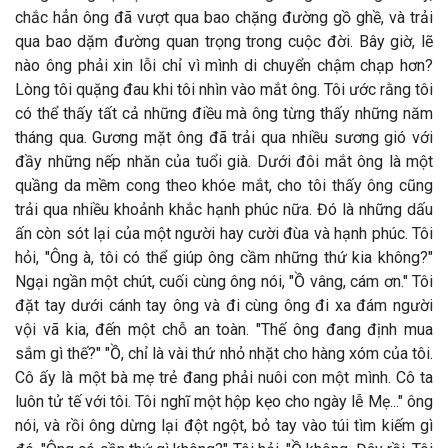
chắc hẳn ông đã vượt qua bao chặng đường gồ ghề, và trải
qua bao dặm đường quan trọng trong cuộc đời. Bây giờ, lẽ
nào ông phải xin lỗi chỉ vì mình di chuyển chậm chạp hơn?
Lòng tôi quặng đau khi tôi nhìn vào mắt ông. Tôi ước rằng tôi
có thể thấy tất cả những điều mà ông từng thấy những năm
tháng qua. Gương mặt ông đã trải qua nhiều sương gió với
đầy những nếp nhăn của tuổi già. Dưới đôi mắt ông là một
quầng da mềm cong theo khóe mắt, cho tôi thấy ông cũng
trải qua nhiều khoảnh khắc hạnh phúc nữa. Đó là những dấu
ấn còn sót lại của một người hay cười đùa và hạnh phúc. Tôi
hỏi, "Ông à, tôi có thể giúp ông cầm những thứ kia không?"
Ngại ngần một chút, cuối cùng ông nói, "Ồ vâng, cám ơn." Tôi
đặt tay dưới cánh tay ông và đi cùng ông đi xa đám người
vội vã kia, đến một chỗ an toàn. "Thế ông đang định mua
sắm gì thế?" "Ồ, chỉ là vài thứ nhỏ nhặt cho hàng xóm của tôi.
Cô ấy là một bà mẹ trẻ đang phải nuôi con một mình. Cô ta
luôn tử tế với tôi. Tôi nghĩ một hộp kẹo cho ngày lễ Mẹ..." ông
nói, và rồi ông dừng lại đột ngột, bỏ tay vào túi tìm kiếm gì