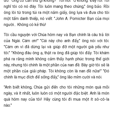
đó. "Ông có cần thứ gì không?" Tôi hỏi. "Ồ không. Đây rồi. Tôi
nghĩ tôi có nó đây. Tôi luôn mang theo chúng," ông bảo. Rồi
ông lôi từ trong túi ra một nắm giấy, ông lựa và đưa cho tôi
một tấm danh thiếp, nó viết: "John A. Pomicter Bạn của mọi
người... Không có kẻ thù!
Tôi cầu nguyện với Chúa hôm nay và Bạn chính là câu trả lời
của Ngài. Cám ơn!" "Cái này cho anh đấy," ông nói với tôi.
"Cám ơn vì đã dừng lại và giúp đỡ một người già yếu như
tôi." "Không đâu ông ạ, thật ra ông đã giúp tôi đấy. Tôi khám
phá ra rằng mình không cảm thấy hạnh phúc trong thế giới
này, nhưng tôi chính là một phần của nan đề. Bây giờ tôi sẽ là
một phần của giải pháp. Tôi không còn là nan đề nữa!" "Đó
chính là mục đích để sống đấy," ông lão mỉm cười và nói.
"Anh biết không, Chúa gửi đến cho tôi những món quà mỗi
ngày, và ít nhất, luôn luôn có một người đặc biệt. Anh là món
quà hôm nay của tôi! Hãy cùng tôi đi mua một ít sô-cô-la
nào."