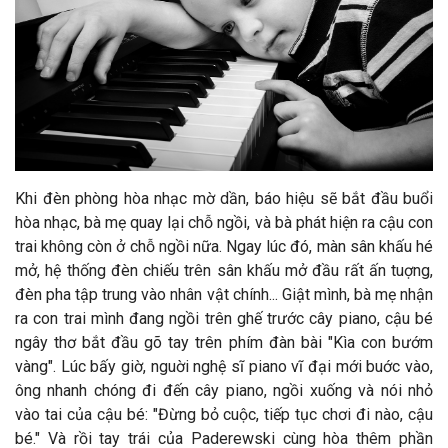
Khi đèn phòng hòa nhạc mờ dần, báo hiệu sẽ bắt đầu buổi
hòa nhạc, bà mẹ quay lại chỗ ngồi, và bà phát hiện ra cậu con
trai không còn ở chỗ ngồi nữa. Ngay lúc đó, màn sân khấu hé
mở, hệ thống đèn chiếu trên sân khấu mở đầu rất ấn tuợng,
đèn pha tập trung vào nhân vật chính... Giật mình, bà mẹ nhận
ra con trai mình đang ngồi trên ghế trước cây piano, cậu bé
ngây thơ bắt đầu gõ tay trên phím đàn bài "Kìa con bướm
vàng". Lúc bấy giờ, nguời nghệ sĩ piano vĩ đại mới buớc vào,
ông nhanh chóng đi đến cây piano, ngồi xuống và nói nhỏ
vào tai của cậu bé: "Đừng bỏ cuộc, tiếp tục chơi đi nào, cậu
bé." Và rồi tay trái của Paderewski cùng hòa thêm phần