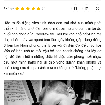
Ratings
(1)
Ư
ớc muốn động viên tinh thần con trai nhỏ của mình phát
triển khả năng chơi đàn piano, một bà mẹ cho con trai tới dự
buổi hoà nhạc của Paderewski. Sau khi vào chỗ ngồi, bà mẹ
chợt nhận thấy vài nguời bạn lâu ngày không gặp đang đứng
ở bên kia khán phòng, thế là bà vội đi đến đó để chào hỏi.
Vốn có bản tính tò mò, cậu bé con nhanh chóng bắt lấy cơ
hội để thám hiểm những điều kì diệu của phòng hoà nhạc,
cậu một mình hăng hái đi dạo vòng quanh khán phòng và
cuối cùng cậu đi qua cánh cửa có hàng chữ "Không phận sự,
xin miễn vào".