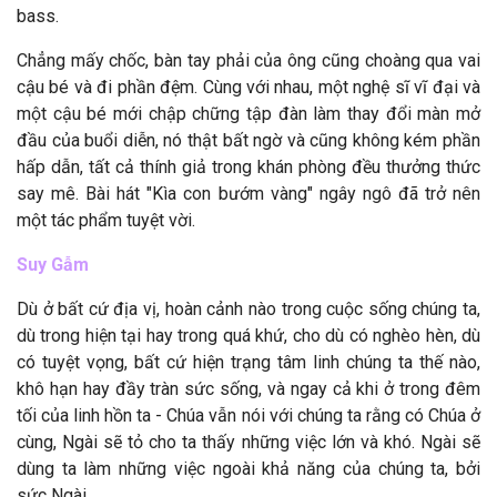
bass.
Chẳng mấy chốc, bàn tay phải của ông cũng choàng qua vai
cậu bé và đi phần đệm. Cùng với nhau, một nghệ sĩ vĩ đại và
một cậu bé mới chập chững tập đàn làm thay đổi màn mở
đầu của buổi diễn, nó thật bất ngờ và cũng không kém phần
hấp dẫn, tất cả thính giả trong khán phòng đều thưởng thức
say mê. Bài hát "Kìa con bướm vàng" ngây ngô đã trở nên
một tác phẩm tuyệt vời.
Suy Gẫm
Dù ở bất cứ địa vị, hoàn cảnh nào trong cuộc sống chúng ta,
dù trong hiện tại hay trong quá khứ, cho dù có nghèo hèn, dù
có tuyệt vọng, bất cứ hiện trạng tâm linh chúng ta thế nào,
khô hạn hay đầy tràn sức sống, và ngay cả khi ở trong đêm
tối của linh hồn ta - Chúa vẫn nói với chúng ta rằng có Chúa ở
cùng, Ngài sẽ tỏ cho ta thấy những việc lớn và khó. Ngài sẽ
dùng ta làm những việc ngoài khả năng của chúng ta, bởi
sức Ngài.