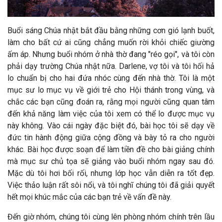
Buổi sáng Chúa nhật bắt đầu bằng những cơn gió lạnh buốt,
làm cho bất cứ ai cũng chẳng muốn rời khỏi chiếc giường
ấm áp. Nhưng buổi nhóm ở nhà thờ đang "réo gọi", và tôi còn
phải dạy trường Chúa nhật nữa. Darlene, vợ tôi và tôi hối hả
lo chuẩn bị cho hai đứa nhóc cùng đến nhà thờ. Tôi là một
mục sư lo mục vụ về giới trẻ cho Hội thánh trong vùng, và
chắc các bạn cũng đoán ra, rằng mọi người cũng quan tâm
đến khả năng làm việc của tôi xem có thể lo được mục vụ
này không. Vào cái ngày đặc biệt đó, bài học tôi sẽ dạy về
đức tin hành động giữa cộng đồng và bày tỏ ra cho người
khác. Bài học được soạn để làm tiền đề cho bài giảng chính
mà mục sư chủ tọa sẽ giảng vào buổi nhóm ngay sau đó.
Mặc dù tôi hơi bối rối, nhưng lớp học vẫn diễn ra tốt đẹp.
Việc thảo luận rất sôi nổi, và tôi nghĩ chúng tôi đã giải quyết
hết mọi khúc mắc của các bạn trẻ về vấn đề này.
Đến giờ nhóm, chúng tôi cùng lên phòng nhóm chính trên lầu