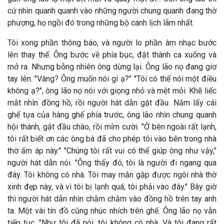
cứ nhìn quanh quanh vào những người chung quanh đang thờ
phượng, họ ngồi đó trong những bộ cánh lịch lãm nhất.
Tôi xong phần thông báo, và người lo phần âm nhạc bước
lên thay thế. Ông bước về phía bục, đặt thánh ca xuống và
mở ra. Nhưng bỗng nhiên ông dừng lại. Ông lão nọ đang giơ
tay lên. "Vâng? Ông muốn nói gì ạ?" "Tôi có thể nói một điều
không ạ?", ông lão nọ nói với giọng nhỏ và mệt mỏi. Khẽ liếc
mắt nhìn đồng hồ, rồi người hát dẫn gật đầu. Nắm lấy cái
ghế tựa của hàng ghế phía trước, ông lão nhìn chung quanh
hội thánh, gật đầu chào, rồi mỉm cười. "Ở bên ngoài rất lạnh,
tôi rất biết ơn các ông bà đã cho phép tôi vào bên trong nhà
thờ ấm áp này." "Chúng tôi rất vui có thể giúp ông như vậy,"
người hát dẫn nói. "Ông thấy đó, tôi là người đi ngang qua
đây. Tôi không có nhà. Tôi may mắn gặp được ngôi nhà thờ
xinh đẹp này, và vì tôi bị lạnh quá, tôi phải vào đây." Bây giờ
thì người hát dẫn nhìn chằm chằm vào đồng hồ trên tay anh
ta. Một vài tín đồ cũng nhúc nhích trên ghế. Ông lão nọ vẫn
tiếp tục, "Như tôi đã nói, tôi không có nhà. Và tôi đang rất