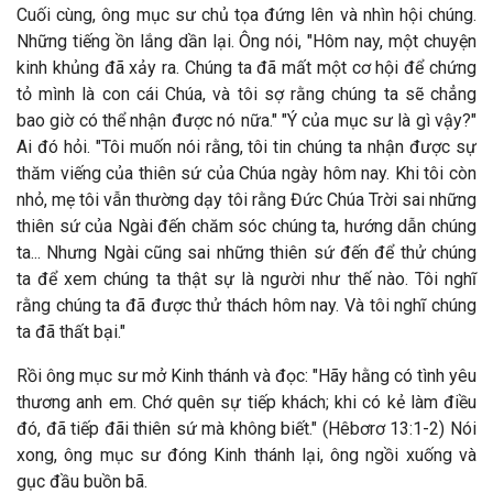
Cuối cùng, ông mục sư chủ tọa đứng lên và nhìn hội chúng.
Những tiếng ồn lắng dần lại. Ông nói, "Hôm nay, một chuyện
kinh khủng đã xảy ra. Chúng ta đã mất một cơ hội để chứng
tỏ mình là con cái Chúa, và tôi sợ rằng chúng ta sẽ chẳng
bao giờ có thể nhận được nó nữa." "Ý của mục sư là gì vậy?"
Ai đó hỏi. "Tôi muốn nói rằng, tôi tin chúng ta nhận được sự
thăm viếng của thiên sứ của Chúa ngày hôm nay. Khi tôi còn
nhỏ, mẹ tôi vẫn thường dạy tôi rằng Đức Chúa Trời sai những
thiên sứ của Ngài đến chăm sóc chúng ta, hướng dẫn chúng
ta... Nhưng Ngài cũng sai những thiên sứ đến để thử chúng
ta để xem chúng ta thật sự là người như thế nào. Tôi nghĩ
rằng chúng ta đã được thử thách hôm nay. Và tôi nghĩ chúng
ta đã thất bại."
Rồi ông mục sư mở Kinh thánh và đọc: "Hãy hằng có tình yêu
thương anh em. Chớ quên sự tiếp khách; khi có kẻ làm điều
đó, đã tiếp đãi thiên sứ mà không biết." (Hêbơrơ 13:1-2) Nói
xong, ông mục sư đóng Kinh thánh lại, ông ngồi xuống và
gục đầu buồn bã.