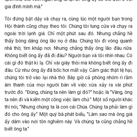
gia đình mình mà."
Tôi đứng bật dậy và chạy ra, cùng lúc một người bạn trong
Hội thánh cũng chạy theo tôi. Chúng tôi tung cửa và chạy ra
ngoài trời lạnh giá. Chỉ một phút sau đó. Nhưng chẳng hề
thấy bóng dáng ông lão nọ ở đâu. Chúng tôi đi vòng quanh
nhà thờ, tìm khắp nơi. Nhưng chẳng thấy ông lão đâu nữa.
Không biết ông ấy đã đi đâu? Người bạn và tôi nhìn nhau. Có
cái gì đó thật kì lạ. Chỉ vài giây thôi mà không biết ông ấy đi
đâu. Cứ như ông ấy đã bốc hơi mất vậy. Cảm giác thật tệ hại,
chúng tôi trở vào lại nhà thờ. Bây giờ cả phòng nhóm rì rầm
âm thanh của mọi người bàn về việc vừa xảy ra vài phút
trước đó. "Đúng, chúng ta nên làm gì đó?" hoặc là "Vâng, ông
ta nên đi và kiếm một công việc làm chứ." Một số người khác
thì nói, "Nhưng chúng ta là con cái Chúa. Chúng ta phải làm gì
đó cho ông ấy." Một quý bà phát biểu, "Làm sao mà ông già
ấy dám vào nơi tôn nghiêm này. Và chúng ta cũng chẳng hề
biết ông ta."