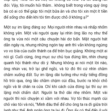
đói. Vậy, tôi muốn hỏi thăm... không biết trong vòng quý ông
bà có ai có thể giúp tôi một bữa ăn và cho tôi xin một ít tiền
để sống cho đến khi tôi tìm được chỗ ở không ạ?"
Một sự im lặng đáng sợ. Mọi người nhìn nhau và nhấp nhổm
không yên. Một vài người quay lại nhìn ông lão nọ như thể
ông ta vừa nói một câu chuyện hài dơ bẩn. Mặt người hát
dẫn ngây ra, nhưng những ngón tay anh thì vẫn không ngừng
vo vo bìa của cuốn thánh ca để trên bục giảng. Không một ai
nói gì. Cuối cùng, ông mục sư chủ tọa đứng lên, nhìn chung
quanh hội thánh như dò ý. Nhưng không ai nói một lời nào,
ông nhún vai, trở lại ghế ngồi, và từ đó thì cứ nhìn chằm
chằm xuống đất. Sự im lặng dài tưởng như mấy tiếng đồng
hồ trôi qua, ông lão chầm chậm cúi đầu, bước ra khỏi chỗ
ngồi và lê chân ra cửa. Chỉ khi cách cửa đóng lại thì sự im
lặng mới chấm dứt. Người ta thở dài nhẹ nhõm. Một vài
người thì nói chuyện xì xầm với nhau. Vợ tôi thúc mạnh cùi
chõ vào tôi và nói, "Mình đâu thể để cho ông ta ra đi giữa trời
lạnh như thế. Anh ngăn ông ta lại đi. Ông ấy có thể đến ở với