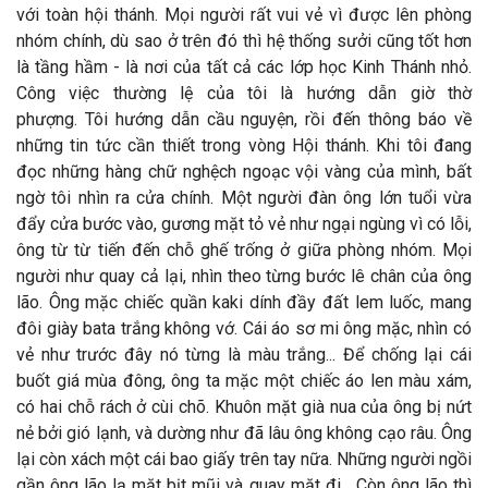
với toàn hội thánh. Mọi người rất vui vẻ vì được lên phòng
nhóm chính, dù sao ở trên đó thì hệ thống sưởi cũng tốt hơn
là tầng hầm - là nơi của tất cả các lớp học Kinh Thánh nhỏ.
Công việc thường lệ của tôi là hướng dẫn giờ thờ
phượng. Tôi hướng dẫn cầu nguyện, rồi đến thông báo về
những tin tức cần thiết trong vòng Hội thánh. Khi tôi đang
đọc những hàng chữ nghệch ngoạc vội vàng của mình, bất
ngờ tôi nhìn ra cửa chính. Một người đàn ông lớn tuổi vừa
đẩy cửa bước vào, gương mặt tỏ vẻ như ngại ngùng vì có lỗi,
ông từ từ tiến đến chỗ ghế trống ở giữa phòng nhóm. Mọi
người như quay cả lại, nhìn theo từng bước lê chân của ông
lão. Ông mặc chiếc quần kaki dính đầy đất lem luốc, mang
đôi giày bata trắng không vớ. Cái áo sơ mi ông mặc, nhìn có
vẻ như trước đây nó từng là màu trắng... Để chống lại cái
buốt giá mùa đông, ông ta mặc một chiếc áo len màu xám,
có hai chỗ rách ở cùi chõ. Khuôn mặt già nua của ông bị nứt
nẻ bởi gió lạnh, và dường như đã lâu ông không cạo râu. Ông
lại còn xách một cái bao giấy trên tay nữa. Những người ngồi
gần ông lão lạ mặt bịt mũi và quay mặt đi... Còn ông lão thì