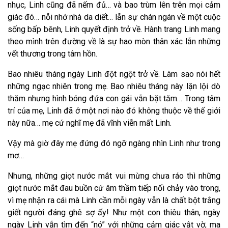
nhục, Linh cũng đã nếm đủ… và bao trùm lên trên mọi cảm
giác đó… nỗi nhớ nhà da diết… lẫn sự chán ngán về một cuộc
sống bấp bênh, Linh quyết định trở về. Hành trang Linh mang
theo mình trên đường về là sự hao mòn thân xác lẫn những
vết thương trong tâm hồn.
Bao nhiêu tháng ngày Linh đột ngột trở về. Làm sao nói hết
những ngạc nhiên trong mẹ. Bao nhiêu tháng này lặn lội dò
thăm nhưng hình bóng đứa con gái vẫn bặt tăm… Trong tâm
trí của mẹ, Linh đã ở một nơi nào đó không thuộc về thế giới
này nữa… mẹ cứ nghĩ mẹ đã vĩnh viễn mất Linh.
Vậy mà giờ đây mẹ đứng đó ngỡ ngàng nhìn Linh như trong
mơ…
Nhưng, những giọt nước mắt vui mừng chưa ráo thì những
giọt nước mắt đau buồn cứ âm thầm tiếp nối chảy vào trong,
vì mẹ nhận ra cái mà Linh cần mỗi ngày vẫn là chất bột trắng
giết người đáng ghê sợ ấy! Như một con thiêu thân, ngày
ngày Linh vẫn tìm đến “nó” với những cảm giác vật vờ, ma