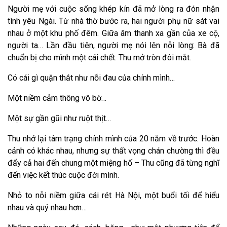
Người mẹ với cuộc sống khép kín đã mở lòng ra đón nhận
tình yêu Ngài. Từ nhà thờ bước ra, hai người phụ nữ sát vai
nhau ở một khu phố đêm. Giữa âm thanh xa gần của xe cộ,
người ta… Lần đầu tiên, người mẹ nói lên nỗi lòng: Bà đã
chuẩn bị cho mình một cái chết. Thu mở tròn đôi mắt.
Có cái gì quặn thắt như nỗi đau của chính mình…
Một niềm cảm thông vô bờ…
Một sự gần gũi như ruột thịt…
Thu nhớ lại tâm trạng chính mình của 20 năm về trước. Hoàn
cảnh có khác nhau, nhưng sự thất vọng chán chường thì đều
đẩy cả hai đến chung một miệng hố – Thu cũng đã từng nghĩ
đến việc kết thúc cuộc đời mình.
Nhỏ to nỗi niềm giữa cái rét Hà Nội, một buổi tối để hiểu
nhau và quý nhau hơn…