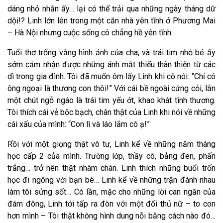
dáng nhỏ nhắn ấy… lại có thể trải qua những ngày tháng dữ
dội!? Linh lớn lên trong một căn nhà yên tĩnh ở Phương Mai
– Hà Nội nhưng cuộc sống cô chẳng hề yên tĩnh.
Tuổi thơ trống vắng hình ảnh của cha, và trái tim nhỏ bé ấy
sớm cảm nhận được những ánh mắt thiếu thân thiện từ các
dì trong gia đình. Tôi đã muốn ôm lấy Linh khi cô nói: “Chỉ có
ông ngoại là thương con thôi!” Với cái bề ngoài cứng cỏi, lẫn
một chút ngỗ ngáo là trái tim yếu ớt, khao khát tình thương.
Tôi thích cái vẻ bộc bạch, chân thật của Linh khi nói về những
cái xấu của mình: “Con lì và láo lắm cô ạ!”
Rồi với một giọng thật vô tư, Linh kể về những năm tháng
học cấp 2 của mình. Trường lớp, thầy cô, bảng đen, phấn
trắng… trở nên thật nhàm chán. Linh thích những buổi trốn
học đi ngông với bạn bè… Linh kể về những trận đánh nhau
làm tôi sửng sốt… Có lần, mặc cho những lời can ngăn của
đám đông, Linh tới tấp ra đòn với một đối thủ nữ – to con
hơn mình – Tôi thật không hình dung nỗi bằng cách nào đó…