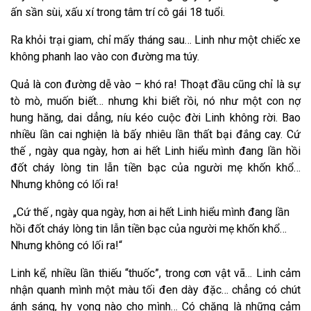
ấn sần sùi, xấu xí trong tâm trí cô gái 18 tuổi.
Ra khỏi trại giam, chỉ mấy tháng sau… Linh như một chiếc xe
không phanh lao vào con đường ma túy.
Quả là con đường dễ vào – khó ra! Thoạt đầu cũng chỉ là sự
tò mò, muốn biết… nhưng khi biết rồi, nó như một con nợ
hung hăng, dai dẳng, níu kéo cuộc đời Linh không rời. Bao
nhiều lần cai nghiện là bấy nhiêu lần thất bại đắng cay. Cứ
thế , ngày qua ngày, hơn ai hết Linh hiểu mình đang lần hồi
đốt cháy lòng tin lẫn tiền bạc của người mẹ khốn khổ…
Nhưng không có lối ra!
„Cứ thế , ngày qua ngày, hơn ai hết Linh hiểu mình đang lần
hồi đốt cháy lòng tin lẫn tiền bạc của người mẹ khốn khổ…
Nhưng không có lối ra!“
Linh kể, nhiều lần thiếu “thuốc”, trong cơn vật vã… Linh cảm
nhận quanh mình một màu tối đen dày đặc… chẳng có chút
ánh sáng, hy vọng nào cho mình… Có chăng là những cảm