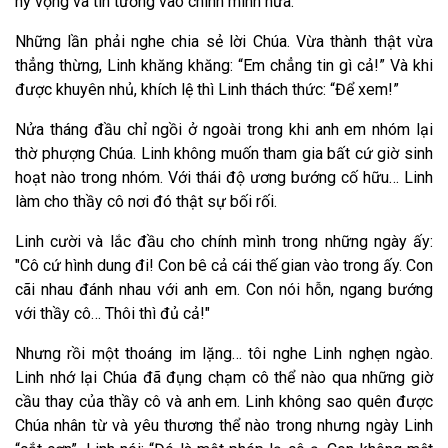
hy vọng và tin tưởng vào chính mình nữa.
Những lần phải nghe chia sẻ lời Chúa. Vừa thành thật vừa
thẳng thừng, Linh khăng khăng: “Em chẳng tin gì cả!” Và khi
được khuyên nhủ, khích lệ thì Linh thách thức: “Để xem!”
Nửa tháng đầu chỉ ngồi ở ngoài trong khi anh em nhóm lại
thờ phượng Chúa. Linh không muốn tham gia bất cứ giờ sinh
hoạt nào trong nhóm. Với thái độ ương bướng cố hữu… Linh
làm cho thầy cô nơi đó thật sự bối rối.
Linh cười và lắc đầu cho chính mình trong những ngày ấy:
"Cô cứ hình dung đi! Con bê cả cái thế gian vào trong ấy. Con
cãi nhau đánh nhau với anh em. Con nói hỗn, ngang bướng
với thầy cô… Thôi thì đủ cả!"
Nhưng rồi một thoáng im lặng… tôi nghe Linh nghẹn ngào.
Linh nhớ lại Chúa đã đụng chạm cô thể nào qua những giờ
cầu thay của thầy cô và anh em. Linh không sao quên được
Chúa nhân từ và yêu thương thể nào trong nhưng ngày Linh