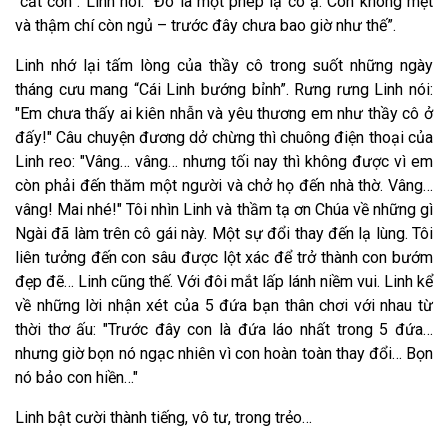
“cắt cơn”. Linh nói: “Đó là một phép lạ cô ạ. Con không mệt
và thậm chí còn ngủ – trước đây chưa bao giờ như thế”.
Linh nhớ lại tấm lòng của thầy cô trong suốt những ngày
tháng cưu mang “Cái Linh bướng bỉnh”. Rưng rưng Linh nói:
"Em chưa thấy ai kiên nhẫn và yêu thương em như thầy cô ở
đấy!" Câu chuyện đương dở chừng thì chuông điện thoại của
Linh reo: "Vâng… vâng… nhưng tối nay thì không được vì em
còn phải đến thăm một người và chở họ đến nhà thờ. Vâng…
vâng! Mai nhé!" Tôi nhìn Linh và thầm tạ ơn Chúa về những gì
Ngài đã làm trên cô gái này. Một sự đổi thay đến lạ lùng. Tôi
liên tưởng đến con sâu được lột xác để trở thành con bướm
đẹp đẽ… Linh cũng thế. Với đôi mắt lấp lánh niềm vui. Linh kể
về những lời nhận xét của 5 đứa bạn thân chơi với nhau từ
thời thơ ấu: "Trước đây con là đứa láo nhất trong 5 đứa…
nhưng giờ bọn nó ngạc nhiên vì con hoàn toàn thay đổi… Bọn
nó bảo con hiền…"
Linh bật cười thành tiếng, vô tư, trong trẻo…