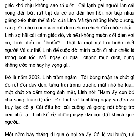
giác khó chịu không sao tả xiết… Cái lạnh gai người lẫn cái
nóng đến bứt rứt thịt da cứ ào đến liên hồi, nối tiếp nhau
giằng xéo thân thể rã rời của Linh. Và tận những khớp xương,
cái gì đó như muôn vàn mũi kim châm chích đến nhức nhối…
Linh sợ hãi cái cảm giác đó, và nếu không muốn đối diện với
nó, Linh phải có “thuốc”!… Thật là một sự trói buộc chết
người! Và cứ thế, Linh để cuộc đời mình cuốn đi như chiếc lá
trong cơn lốc. Mỗi ngày đi qua… chẳng mục đích, cũng
không ước mơ hay hy vọng gì…
Đó là năm 2002. Linh trầm ngâm… Tôi bỗng nhận ra chút gì
đó rất đỗi dày dạn, từng trải trong gương mặt nhỏ bé kia…
một chút xa xăm trong ánh mắt, Linh nói: “Năm ấy con bỏ
nhà sang Trung Quốc… Đó thật sự là những ngày sa đọa và
trụy lạc cô ạ. Cái đầu hơi cúi xuống và giọng nói bỗng trở
nên nhỏ lại. Linh kể về những ngày dài nơi đất khách quê
người…
Một năm bảy tháng đi qua ở nơi xa ấy. Có lẽ vui buồn, tủi