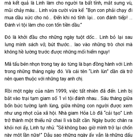
mà kết quả là Linh làm cho người ta bất tỉnh, mắt sưng vù,
mũi chảy máu… Linh vừa cười vừa kể: “Bọn con phải chạy đi
mua dầu xức cho nó… Đến khi nó tỉnh lại… con đánh tiếp! …
Đánh vì tội làm cho con tốn tiền dầu.”
Đó là khởi đầu cho những ngày tuột dốc… Linh bỏ lại sau
lưng mình sách vở, bút thước… lao vào những trò chơi mà
không hề lường trước được những mối hiểm nguy!
Mã tấu bén nhọn trong tay áo từng là bạn đồng hành với Linh
trong những tháng ngày đó. Và cái tên “Linh lùn” dần dà trở
nên quen thuộc với những tay anh chị.
Rồi một ngày của năm 1999, việc tất nhiên đã đến. Linh bị
bắt vào trại tạm giam số 1 vì tội đánh nhau… Sáu tháng giữa
bốn bức tường lạnh lùng, giữa những con người được xem
như ung nhọt của xã hội. Nhà giam Hỏa Lò đã “cải tạo” Linh
trở thành một thiếu nữ chai lì và bất cần. Ngày bước chân ra
khỏi nơi ấy, Linh tự nhủ: “Sẽ không bao giờ mình trở lại chốn
này một lần nữa!” Dẫu sao những ngày ấy vẫn là những dấu