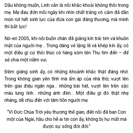
Dẫu không muốn, Linh vẫn là nỗi khắc khoải không thôi trong
mẹ. Mẹ đau đớn mỗi ngày khi nhìn chất trắng vô cảm đã dần
mòn rút hết sinh lực của đứa con gái đáng thương, mà mình
thì bất lực!
Nô-en 2005, khi nỗi buồn chán đã giăng kín trái tim và khuôn
mặt của người mẹ… Trong dáng vẻ lặng lẽ và khép kín ấy, có
một điều gì cứ thôi thúc cô hàng xóm tên Thu tìm đến – để
sẻ chia một niềm vui.
Đêm giáng sinh ấy, có những khoảnh khắc thật đáng nhớ.
Trong không gian yên tĩnh mà ấm áp của nhà thờ, vượt lên
trên giai điệu ngân nga… những bài hát, vượt lên trên sắc
màu lung linh… những ánh đèn… Một điều gì đó thật nhẹ
nhàng, dễ chịu đến với tâm hồn người mẹ:
“Vì Đức Chúa Trời yêu thương thế gian, đến nỗi đã ban Con
một của Ngài, hầu cho hễ ai tin con ấy, không bị hư mất mà
được sự sống đời đời.”