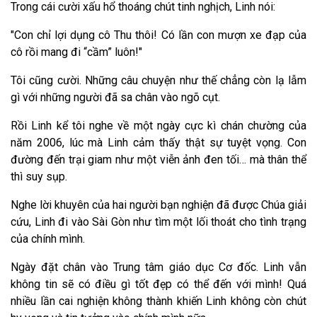
Trong cái cười xấu hổ thoáng chút tinh nghịch, Linh nói:
"Con chỉ lợi dụng cô Thu thôi! Có lần con mượn xe đạp của
cô rồi mang đi “cầm” luôn!"
Tôi cũng cười. Những câu chuyện như thế chẳng còn lạ lẫm
gì với những người đã sa chân vào ngõ cụt.
Rồi Linh kể tôi nghe về một ngày cực kì chán chường của
năm 2006, lúc mà Linh cảm thấy thật sự tuyệt vọng. Con
đường đến trại giam như một viễn ảnh đen tối… mà thân thể
thì suy sụp.
Nghe lời khuyên của hai người bạn nghiện đã được Chúa giải
cứu, Linh đi vào Sài Gòn như tìm một lối thoát cho tình trạng
của chính mình.
Ngày đặt chân vào Trung tâm giáo dục Cơ đốc. Linh vẫn
không tin sẽ có điều gì tốt đẹp có thể đến với mình! Quá
nhiều lần cai nghiện không thành khiến Linh không còn chút