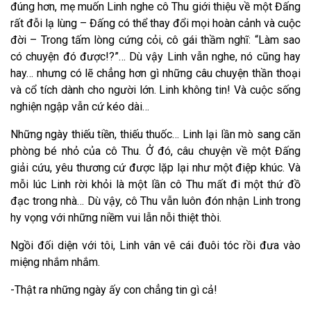
đúng hơn, mẹ muốn Linh nghe cô Thu giới thiệu về một Đấng
rất đỗi lạ lùng – Đấng có thể thay đổi mọi hoàn cảnh và cuộc
đời – Trong tấm lòng cứng cỏi, cô gái thầm nghĩ: “Làm sao
có chuyện đó được!?”… Dù vậy Linh vẫn nghe, nó cũng hay
hay… nhưng có lẽ chẳng hơn gì những câu chuyện thần thoại
và cổ tích dành cho người lớn. Linh không tin! Và cuộc sống
nghiện ngập vẫn cứ kéo dài…
Những ngày thiếu tiền, thiếu thuốc… Linh lại lần mò sang căn
phòng bé nhỏ của cô Thu. Ở đó, câu chuyện về một Đấng
giải cứu, yêu thương cứ được lặp lại như một điệp khúc. Và
mỗi lúc Linh rời khỏi là một lần cô Thu mất đi một thứ đồ
đạc trong nhà… Dù vậy, cô Thu vẫn luôn đón nhận Linh trong
hy vọng với những niềm vui lẫn nỗi thiệt thòi.
Ngồi đối diện với tôi, Linh vân vê cái đuôi tóc rồi đưa vào
miệng nhắm nhắm.
-Thật ra những ngày ấy con chẳng tin gì cả!