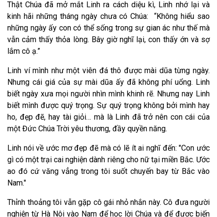
Thật Chúa đã mở mắt Linh ra cách diệu kì, Linh nhớ lại và
kinh hãi những tháng ngày chưa có Chúa: “Không hiểu sao
những ngày ấy con có thể sống trong sự gian ác như thế mà
vẫn cảm thấy thỏa lòng. Bây giờ nghĩ lại, con thấy ớn và sợ
lắm cô ạ.”
Linh ví mình như một viên đá thô được mài dũa từng ngày.
Nhưng cái giá của sự mài dũa ấy đã không phí uổng. Linh
biết ngày xưa mọi người nhìn mình khinh rẽ. Nhưng nay Linh
biết mình được quý trọng. Sự quý trọng không bởi mình hay
ho, đẹp đẽ, hay tài giỏi… mà là Linh đã trở nên con cái của
một Đức Chúa Trời yêu thương, đầy quyền năng.
Linh nói về ước mơ đẹp đẽ mà có lẽ ít ai nghĩ đến: "Con ước
gì có một trại cai nghiện dành riêng cho nữ tại miền Bắc. Ước
ao đó cứ văng vẳng trong tôi suốt chuyến bay từ Bắc vào
Nam."
Thỉnh thoảng tôi vẫn gặp cô gái nhỏ nhắn này. Cô đưa người
nghiện từ Hà Nôi vào Nam để học lời Chúa và để được biến