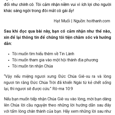
đổi như chính cô. Tôi cảm nhận niềm vui vì ích lợi cho người
khác sáng ngời trong đôi mắt cô gái ấy!
Hạt Muối | Nguồn: hoithanh.com
Sau khi đọc qua bài này, bạn có cảm nhận như thế nào,
xin để lại thông tin để chúng tôi tiện chăm sóc và hướng
dẫn:
Tôi muốn tìm hiểu thêm về Tin Lành
Tôi muốn tham gia vào một hội thánh địa phương
Tôi muốn tin nhận Chúa
“Vậy nếu miệng ngươi xưng Ðức Chúa Giê-xu ra và lòng
ngươi tin rằng Ðức Chúa Trời đã khiến Ngài từ kẻ chết sống
lại, thì ngươi sẽ được cứu.” Rô-ma 10:9
Nếu bạn muốn tiếp nhận Chúa Giê-xu vào lòng, mời bạn dâng
lên Chúa lời cầu nguyện theo những lời hướng dẫn sau đây
với tấm lòng chân thành của bạn. Hãy xem những lời sau như