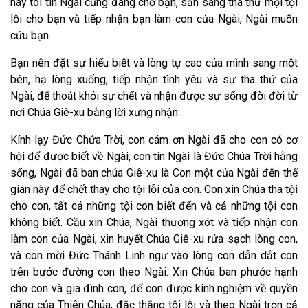
nay tôi tin Ngài cũng đang chờ bạn, sẵn sàng tha thứ mọi tội
lỗi cho bạn và tiếp nhận bạn làm con của Ngài, Ngài muốn
cứu bạn.
Bạn nên đặt sự hiểu biết và lòng tự cao của mình sang một
bên, hạ lòng xuống, tiếp nhận tình yêu và sự tha thứ của
Ngài, để thoát khỏi sự chết và nhận được sự sống đời đời từ
nơi Chúa Giê-xu bằng lời xưng nhận:
Kính lạy Đức Chứa Trời, con cám ơn Ngài đã cho con có cơ
hội để được biết về Ngài, con tin Ngài là Đức Chúa Trời hằng
sống, Ngài đã ban chúa Giê-xu là Con một của Ngài đến thế
gian này để chết thay cho tội lỗi của con. Con xin Chúa tha tội
cho con, tất cả những tội con biết đến và cả những tội con
không biết. Cầu xin Chúa, Ngài thương xót và tiếp nhận con
làm con của Ngài, xin huyết Chúa Giê-xu rửa sạch lòng con,
và con mời Đức Thánh Linh ngự vào lòng con dẫn dắt con
trên bước đường con theo Ngài. Xin Chúa ban phước hạnh
cho con và gia đình con, để con được kinh nghiệm về quyền
năng của Thiên Chúa, đắc thắng tội lỗi và theo Ngài trọn cả