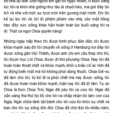
tới nhà lại đến lượt người em gái tôi ngạc nhiên, vì buổi sáng
lúc tôi ra khỏi nhà giống như tàu lá chuối héo, mà giờ đây tôi
trở về nhà với một sự tươi mới trên gương mặt mình. Em tôi
kể lại lúc tôi về, tôi đi phăm phăm vào nhà, sắc mặt hồng
hào đầy sức sống, khác hẳn hoàn toàn lúc buổi sáng tôi ra
đi. Thật ca ngợi Chúa quyền năng!
Những ngày tiếp theo tôi được bình phục dần dần, tôi được
khỏe mạnh sau đó tôi chuyển về sống ở Hamburg nơi đây tôi
được sống gần Hội Thánh, được anh chị em cầu thay cho tôi,
tôi được học Lời Chúa, được đi thờ phượng Chúa. Nay tôi đã
hoàn toàn thoát chết và khỏe mạnh, khối u biếu cổ ác tính đã
tự động biến mất mà tôi không phải dùng thuốc. Chúa Giê-xu
đã làm cho tôi, từ kẻ lẽ ra phải chết mà nay được sống, tôi
đã được hoàn toàn khỏe mạnh, hiện nay tôi đã đi làm. Tạ ơn
Chúa là Đức Chúa Trời, Ngài đã yêu tôi và cứu tôi. Ngài đã
sẵn sàng tha thứ tội lỗi cho tôi và chấp nhận tôi làm con của
Ngài, Ngài chữa lành tật bệnh cho tôi cứu tôi khỏi sự chết và
ban cho tôi sự sống đời đời. Chúa đã chờ đợi tôi nhiều năm,