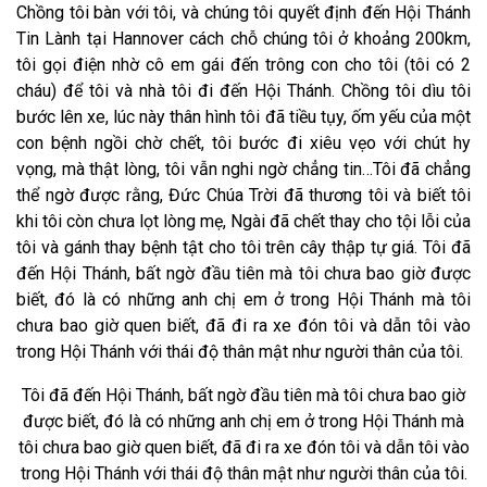
Chồng tôi bàn với tôi, và chúng tôi quyết định đến Hội Thánh
Tin Lành tại Hannover cách chỗ chúng tôi ở khoảng 200km,
tôi gọi điện nhờ cô em gái đến trông con cho tôi (tôi có 2
cháu) để tôi và nhà tôi đi đến Hội Thánh. Chồng tôi dìu tôi
bước lên xe, lúc này thân hình tôi đã tiều tụy, ốm yếu của một
con bệnh ngồi chờ chết, tôi bước đi xiêu vẹo với chút hy
vọng, mà thật lòng, tôi vẫn nghi ngờ chẳng tin…Tôi đã chẳng
thể ngờ được rằng, Đức Chúa Trời đã thương tôi và biết tôi
khi tôi còn chưa lọt lòng mẹ, Ngài đã chết thay cho tội lỗi của
tôi và gánh thay bệnh tật cho tôi trên cây thập tự giá. Tôi đã
đến Hội Thánh, bất ngờ đầu tiên mà tôi chưa bao giờ được
biết, đó là có những anh chị em ở trong Hội Thánh mà tôi
chưa bao giờ quen biết, đã đi ra xe đón tôi và dẫn tôi vào
trong Hội Thánh với thái độ thân mật như người thân của tôi.
Tôi đã đến Hội Thánh, bất ngờ đầu tiên mà tôi chưa bao giờ
được biết, đó là có những anh chị em ở trong Hội Thánh mà
tôi chưa bao giờ quen biết, đã đi ra xe đón tôi và dẫn tôi vào
trong Hội Thánh với thái độ thân mật như người thân của tôi.