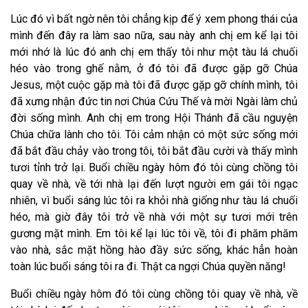
Lúc đó vì bất ngờ nên tôi chẳng kịp để ý xem phong thái của
mình đến đây ra làm sao nữa, sau này anh chị em kể lại tôi
mới nhớ là lúc đó anh chị em thấy tôi như m
ộ
t tàu lá chuối
héo vào trong ghế nằm, ở đó tôi đã được gặp gỡ Chúa
Jesus, một cuộc gặp mà tôi đã được gặp gỡ chính mình, tôi
đã xưng nhận đức tin nơi Chúa Cứu Thế và mời Ngài làm chủ
đời sống mình. Anh chị em trong Hội Thánh đã cầu nguyện
Chúa chữa lành cho tôi. Tôi cảm nhận có một sức sống mới
đã bắt đầu chảy vào trong tôi, tôi bắt đầu cười và thấy mình
tươi tỉnh trở lại. Buổi chiều ngày hôm đó tôi cùng chồng tôi
quay về nhà, về tới nhà lại đến lượt người em gái tôi ngạc
nhiên, vì buổi sáng lúc tôi ra khỏi nhà giống như tàu lá chuối
héo, mà giờ đây tôi trở về nhà với một sự tươi mới trên
gương mặt mình. Em tôi kể lại lúc tôi về, tôi đi phăm phăm
vào nhà, sắc mặt hồng hào đầy sức sống, khác hẳn hoàn
toàn lúc buổi sáng tôi ra đi. Thật ca ngợi Chúa quyền năng!
Buổi chiều ngày hôm đó tôi cùng chồng tôi quay về nhà, về