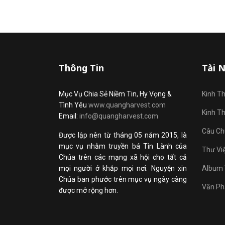
Thông Tin
Tài 
Mục Vụ Chia Sẻ Niềm Tin, Hy Vọng &
Kinh T
Tình Yêu
www.quangharvest.com
Kinh T
Email:
info@quangharvest.com
Câu Ch
Được lập nên từ tháng 05 năm 2015, là
mục vụ nhằm truyền bá Tin Lành của
Thư Vi
Chúa trên các mạng xã hội cho tất cả
mọi người ở khắp mọi nơi. Nguyện xin
Album 
Chúa ban phước trên mục vụ ngày càng
Văn Ph
được mở rộng hơn.