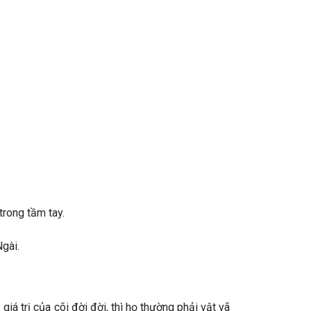
trong tầm tay.
Ngài.
á trị của cõi đời đời, thì họ thường phải vật vã