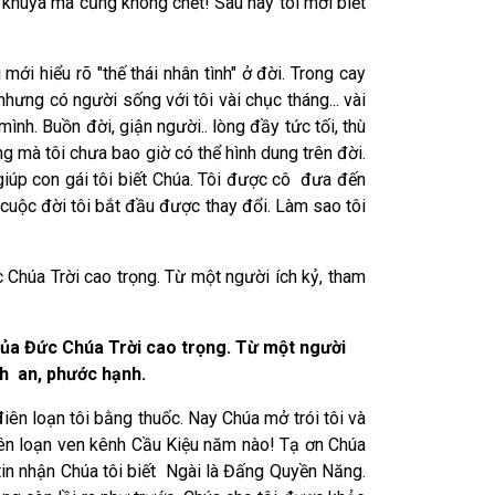
ận khuya mà cũng không chết! Sau này tôi mới biết
mới hiểu rõ "thế thái nhân tình" ở đời. Trong cay
hưng có người sống với tôi vài chục tháng... vài
ình. Buồn đời, giận người.. lòng đầy tức tối, thù
ng mà tôi chưa bao giờ có thể hình dung trên đời.
 giúp con gái tôi biết Chúa. Tôi được cô đưa đến
, cuộc đời tôi bắt đầu được thay đổi. Làm sao tôi
ức Chúa Trời cao trọng. Từ một người ích kỷ, tham
i của Đức Chúa Trời cao trọng. Từ một người
nh an, phước hạnh.
điên loạn tôi bằng thuốc. Nay Chúa mở trói tôi và
điên loạn ven kênh Cầu Kiệu năm nào! Tạ ơn Chúa
tin nhận Chúa tôi biết Ngài là Đấng Quyền Năng.