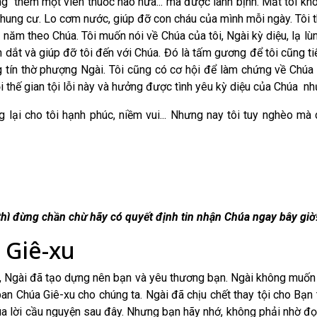
g thêm một viên thuốc nào nữa... mà được lành bịnh. Mắt tôi khô
hung cư. Lo cơm nước, giúp đỡ con cháu của mình mỗi ngày. Tôi t
ăm theo Chúa. Tôi muốn nói về Chúa của tôi, Ngài kỳ diệu, lạ l
 dắt và giúp đỡ tôi đến với Chúa. Đó là tấm gương để tôi cũng t
ng tín thờ phượng Ngài. Tôi cũng có cơ hội để làm chứng về Chú
 thế gian tội lỗi này và hưởng được tình yêu kỳ diệu của Chúa nh
g lại cho tôi hạnh phúc, niềm vui... Nhưng nay tôi tuy nghèo mà
hì đừng chần chừ hãy có quyết định tin nhận Chúa ngay bây giờ
 Giê-xu
, Ngài đã tạo dựng nên bạn và yêu thương bạn. Ngài không muốn 
an Chúa Giê-xu cho chúng ta. Ngài đã chịu chết thay tội cho Bạn
húa lời cầu nguyện sau đây. Nhưng bạn hãy nhớ, không phải nhờ 