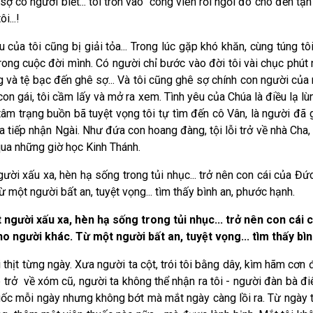
sợ có người biết... tôi trốn vào công viên rồi ngồi đó cho đến t
i...!
a tôi cũng bị giải tỏa... Trong lúc gặp khó khăn, cùng túng tôi 
rong cuộc đời mình. Có người chỉ bước vào đời tôi vài chục phút n
và tệ bạc đến ghê sợ... Và tôi cũng ghê sợ chính con người của m
n gái, tôi cầm lấy và mở ra xem. Tình yêu của Chúa là điều lạ lù
 tâm trạng buồn bã tuyệt vọng tôi tự tìm đến cô Vân, là người đã
a tiếp nhận Ngài. Như đứa con hoang đàng, tội lỗi trở về nhà Cha
qua những giờ học Kinh Thánh.
gười xấu xa, hèn hạ sống trong tủi nhục... trở nên con cái của Đ
ừ một người bất an, tuyệt vọng... tìm thấy bình an, phước hạnh.
ột người xấu xa, hèn hạ sống trong tủi nhục... trở nên con cá
ho người khác. Từ một người bất an, tuyệt vọng... tìm thấy bì
hịt từng ngày. Xưa người ta cột, trói tôi bằng dây, kìm hãm cơn 
ịp trở về xóm cũ, người ta không thể nhận ra tôi - người đàn bà 
uốc mỗi ngày nhưng không bớt mà mắt ngày càng lồi ra. Từ ngày 