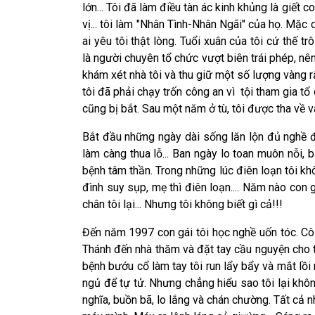
lớn... Tôi đã làm điều tàn ác kinh khủng là giết 
vị... tôi làm "Nhân Tình-Nhân Ngãi" của họ. Mặc 
ai yêu tôi thật lòng. Tuổi xuân của tôi cứ thế 
là người chuyên tổ chức vượt biên trái phép, nên
khám xét nhà tôi và thu giữ một số lượng vàng r
tôi đã phải chạy trốn công an vì tội tham gia tổ
cũng bị bắt. Sau một năm ở tù, tôi được tha về và
Bắt đầu những ngày dài sống lăn lộn đủ nghề để
làm càng thua lỗ... Ban ngày lo toan muôn nỗi, b
bệnh tâm thần. Trong những lúc điên loạn tôi khôn
đình suy sụp, mẹ thì điên loạn.... Năm nào con
chân tôi lại... Nhưng tôi không biết gì cả!!!
Đến năm 1997 con gái tôi học nghề uốn tóc. Cô 
Thánh đến nhà thăm và đặt tay cầu nguyện cho t
bệnh bướu cổ làm tay tôi run lẩy bẩy và mắt lồ
ngủ để tự tử. Nhưng chẳng hiểu sao tôi lại không
nghĩa, buồn bã, lo lắng và chán chường. Tất cả n