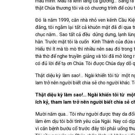
máu mình. Máu ra lênh láng cả giường... Sáng ra 
thật Chúa thương tôi và có chương trình để cứu tô
Đó là năm 1999, căn nhà nhỏ ven kênh Cầu Kiệu củ
đắng, tôi ngẫm lại tất cả khuôn mặt đã đi qua t
chục năm... Sao tất cả đều dửng dưng, lạnh lùng 
hằn. Trước mặt tôi là cuốn Kinh Thánh của đứa co
Hiểu thì ít mà tò mò thì nhiều nên sau đó trong
thà thờ để nghe truyền giảng và tôi đã mở lòng r
có đủ lời để tạ ơn Chúa. Tôi được Chúa dạy dỗ 
Thật diệu kỳ làm sao!... Ngài khiến tôi từ một n
lam trở nên người biết chia sẻ cho người khác. T
Thật diệu kỳ làm sao!... Ngài khiến tôi từ m
ích kỷ, tham lam trở nên người biết chia sẻ c
Mười năm qua... Tôi như người được thay da đổi t
làm êm dịu tôi bởi tình yêu của Ngài. Nay có d
vì căn bệnh bướu cổ trước đây tôi phải uống th