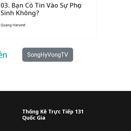
03. Bạn Có Tin Vào Sự Phục
Sinh Không?
Quang Harvest
ên
SongHyVongTV
Thống Kê Trực Tiếp 131
Quốc Gia