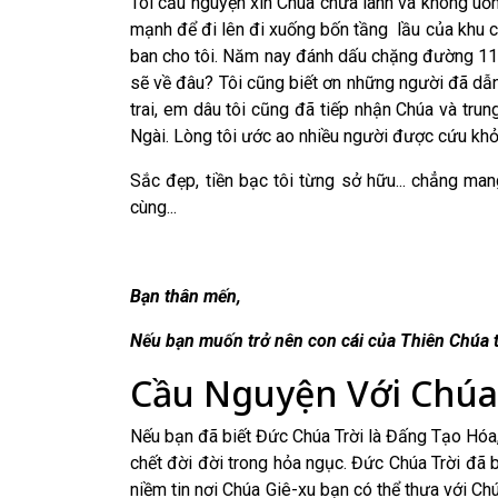
Tôi cầu nguyện xin Chúa chữa lành và không uốn
mạnh để đi lên đi xuống bốn tầng lầu của khu c
ban cho tôi. Năm nay đánh dấu chặng đường 11 n
sẽ về đâu? Tôi cũng biết ơn những người đã dẫn
trai, em dâu tôi cũng đã tiếp nhận Chúa và tru
Ngài. Lòng tôi ước ao nhiều người được cứu khỏi
Sắc đẹp, tiền bạc tôi từng sở hữu... chẳng man
cùng...
Bạn thân mến,
Nếu bạn muốn trở nên con cái của Thiên Chúa t
Cầu Nguyện Với Chúa
Nếu bạn đã biết Đức Chúa Trời là Đấng Tạo Hóa
chết đời đời trong hỏa ngục. Đức Chúa Trời đã b
niềm tin nơi Chúa Giê-xu bạn có thể thưa với C