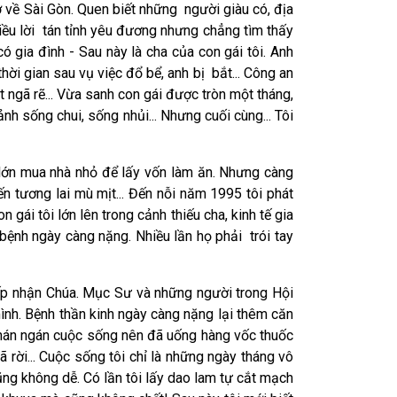
trở về Sài Gòn. Quen biết những người giàu có, địa
nhiều lời tán tỉnh yêu đương nhưng chẳng tìm thấy
ó gia đình - Sau này là cha của con gái tôi. Anh
hời gian sau vụ việc đổ bể, anh bị bắt... Công an
 ngã rẽ... Vừa sanh con gái được tròn một tháng,
nh sống chui, sống nhủi... Nhưng cuối cùng... Tôi
à lớn mua nhà nhỏ để lấy vốn làm ăn. Nhưng càng
đến tương lai mù mịt... Đến nỗi năm 1995 tôi phát
 gái tôi lớn lên trong cảnh thiếu cha, kinh tế gia
bệnh ngày càng nặng. Nhiều lần họ phải trói tay
tiếp nhận Chúa. Mục Sư và những người trong Hội
ình. Bệnh thần kinh ngày càng nặng lại thêm căn
 chán ngán cuộc sống nên đã uống hàng vốc thuốc
ã rời... Cuộc sống tôi chỉ là những ngày tháng vô
cũng không dễ. Có lần tôi lấy dao lam tự cắt mạch