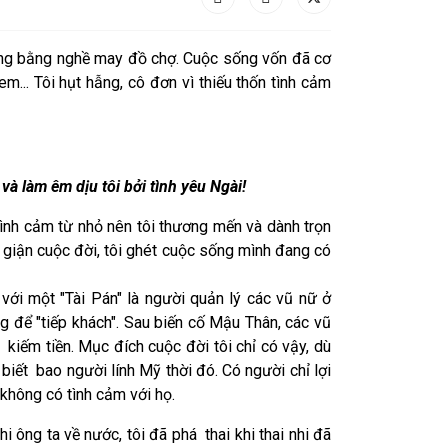
sống bằng nghề may đồ chợ. Cuộc sống vốn đã cơ
... Tôi hụt hẫng, cô đơn vì thiếu thốn tình cảm
và làm êm dịu tôi bởi tình yêu Ngài!
 tình cảm từ nhỏ nên tôi thương mến và dành trọn
n giận cuộc đời, tôi ghét cuộc sống mình đang có
với một "Tài Pán" là người quản lý các vũ nữ ở
g để "tiếp khách". Sau biến cố Mậu Thân, các vũ
 kiếm tiền. Mục đích cuộc đời tôi chỉ có vậy, dù
 biết bao người lính Mỹ thời đó. Có người chỉ lợi
không có tình cảm với họ.
 ông ta về nước, tôi đã phá thai khi thai nhi đã