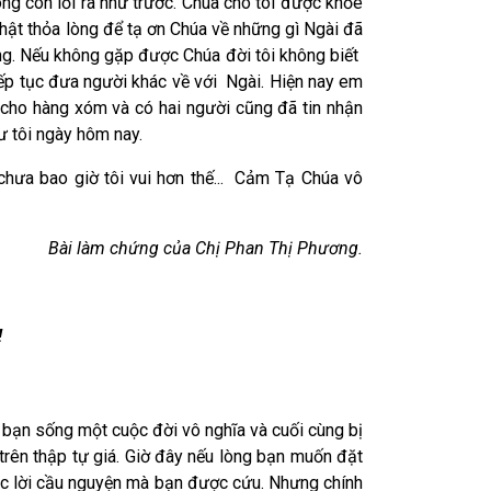
ng còn lồi ra như trước. Chúa cho tôi được khỏe
hật thỏa lòng để tạ ơn Chúa về những gì Ngài đã
ùng. Nếu không gặp được Chúa đời tôi không biết
iếp tục đưa người khác về với Ngài. Hiện nay em
a cho hàng xóm và có hai người cũng đã tin nhận
ư tôi ngày hôm nay.
 chưa bao giờ tôi vui hơn thế... Cảm Tạ Chúa vô
Bài làm chứng của Chị Phan Thị Phương.
!
bạn sống một cuộc đời vô nghĩa và cuối cùng bị
 trên thập tự giá. Giờ đây nếu lòng bạn muốn đặt
đọc lời cầu nguyện mà bạn được cứu. Nhưng chính