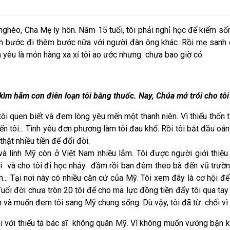
nghèo, Cha Mẹ ly hôn. Năm 15 tuổi, tôi phải nghỉ học để kiếm 
h bước đi thêm bước nữa với người đàn ông khác. Rồi mẹ sanh em
h yêu là món hàng xa xỉ tôi ao ước nhưng chưa bao giờ có.
, kìm hãm cơn điên loạn tôi bằng thuốc. Nay, Chúa mở trói cho tôi 
 tôi quen biết và đem lòng yêu mến một thanh niên. Vì thiếu thốn
ến tôi... Tình yêu đơn phương làm tôi đau khổ. Rồi tôi bắt đầu oá
hật nhiều tiền để đổi đời.
và lính Mỹ còn ở Việt Nam nhiều lắm. Tôi được người giới thiệu 
ôi và cho tôi đi học nhảy đầm rồi ban đêm theo bà đến vũ trườn
h... Tại nơi này có nhiều căn cứ của Mỹ. Tôi xem đây là cơ hội để
uổi đời chưa tròn 20 tôi để cho ma lực đồng tiền đẩy tôi qua tay
và muốn đem tôi sang Mỹ chung sống. Dù vậy, tôi đã từ chối vì 
ai với thiếu tá bác sĩ không quân Mỹ. Vì không muốn vướng bận khi