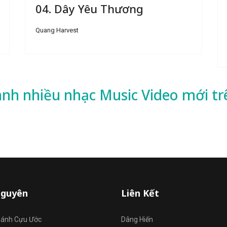
04. Dây Yêu Thương
Quang Harvest
ành nhiều
nhạc
Music Video mới tr
Nguyên
Liên Kết
hánh Cựu Ước
Dâng Hiến