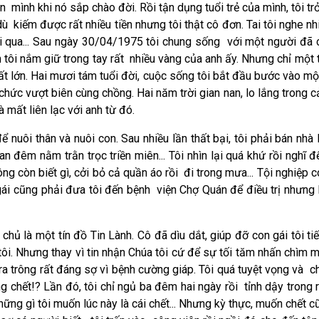
con mình khi nó sắp chào đời. Rồi tận dụng tuổi trẻ của mình, tôi 
dù kiếm được rất nhiều tiền nhưng tôi thật cô đơn. Tai tôi nghe 
trôi qua... Sau ngày 30/04/1975 tôi chung sống với một người đã c
 tôi nắm giữ trong tay rất nhiều vàng của anh ấy. Nhưng chỉ một t
ất lớn. Hai mươi tám tuổi đời, cuộc sống tôi bắt đầu bước vào một
 chức vượt biên cùng chồng. Hai năm trời gian nan, lo lắng trong cả
 mất liên lạc với anh từ đó.
 nuôi thân và nuôi con. Sau nhiều lần thất bại, tôi phải bán nh
an đêm nằm trằn trọc triền miên... Tôi nhìn lại quá khứ rồi nghĩ 
g còn biết gì, cởi bỏ cả quần áo rồi đi trong mưa... Tội nghiệp con
 gái cũng phải đưa tôi đến bệnh viện Chợ Quán để điều trị nhưng 
chủ là một tín đồ Tin Lành. Cô đã dìu dắt, giúp đỡ con gái tôi 
ôi. Nhưng thay vì tin nhận Chúa tôi cứ để sự tối tăm nhấn chìm m
i ra trông rất đáng sợ vì bệnh cường giáp. Tôi quá tuyệt vọng và
 chết!? Lần đó, tôi chỉ ngủ ba đêm hai ngày rồi tỉnh dậy trong r
hững gì tôi muốn lúc này là cái chết... Nhưng kỳ thực, muốn chết 