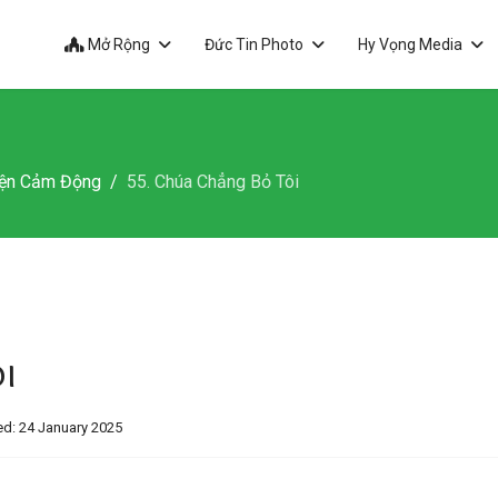
Mở Rộng
Đức Tin Photo
Hy Vọng Media
ện Cảm Động
55. Chúa Chẳng Bỏ Tôi
i
d: 24 January 2025