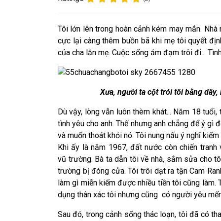
T
ôi lớn lên trong hoàn cảnh kém may mắn. Nhà 
cực lại càng thêm buồn bã khi mẹ tôi quyết địn
của cha lẫn mẹ.
Cuộc sống ảm đạm trôi đi... Tìn
Xưa, người ta cột trói tôi bằng dây
Dù vậy, lòng vẫn luôn thèm khát... Năm 18 tuổi,
tình yêu cho anh. Thế nhưng anh chẳng để ý gì đ
và muốn thoát khỏi nó. Tôi nung nấu ý nghĩ kiếm t
Khi ấy là năm 1967, đất nước còn chiến tranh 
vũ trường. Bà ta dẫn tôi về nhà, sắm sửa cho t
trường bị đóng cửa. Tôi trôi dạt ra tận Cam Ran
làm gì miễn kiếm được nhiều tiền tôi cũng làm. T
dụng thân xác tôi nhưng cũng có người yêu mến 
Sau đó, trong cảnh sống thác loạn, tôi đã có th