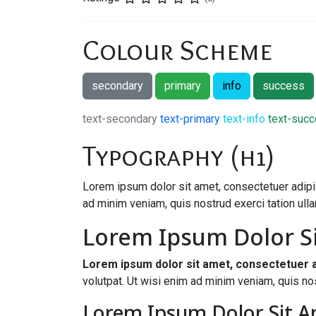
Colour Scheme
secondary
primary
info
success
text-secondary
text-primary
text-info
text-suc
Typography (h1)
Lorem ipsum dolor sit amet, consectetuer adipi
ad minim veniam, quis nostrud exerci tation ullam
Lorem Ipsum Dolor Si
Lorem ipsum dolor sit amet, consectetuer a
volutpat. Ut wisi enim ad minim veniam, quis nost
Lorem Ipsum Dolor Sit A