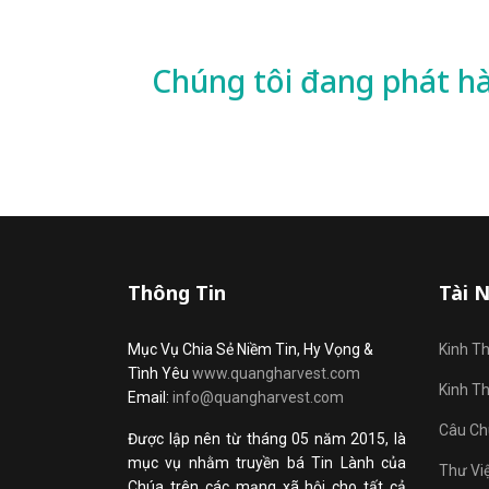
Chúng tôi đang phát h
Thông Tin
Tài 
Mục Vụ Chia Sẻ Niềm Tin, Hy Vọng &
Kinh T
Tình Yêu
www.quangharvest.com
Kinh T
Email:
info@quangharvest.com
Câu Ch
Được lập nên từ tháng 05 năm 2015, là
mục vụ nhằm truyền bá Tin Lành của
Thư Vi
Chúa trên các mạng xã hội cho tất cả