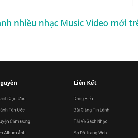
ành nhiều
nhạc
Music Video mới tr
Nguyên
Liên Kết
hánh Cựu Ước
Dâng Hiến
hánh Tân Ước
Bài Giảng Tin Lành
uyện Cảm Động
Tải Về Sách Nhạc
ện Album Ảnh
Sơ Đồ Trang Web