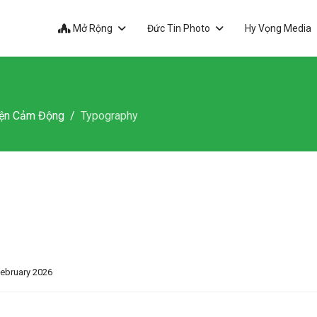
Mở Rộng
Đức Tin Photo
Hy Vọng Media
ện Cảm Động
Typography
February 2026