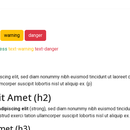
warning
danger
cess
text-warning
text-danger
scing elit, sed diam nonummy nibh euismod tincidunt ut laoreet d
corper suscipit lobortis nisl ut aliquip ex. (p)
t Amet (h2)
dipiscing elit
(strong), sed diam nonummy nibh euismod tincidun
rud exerci tation ullamcorper suscipit lobortis nisl ut aliquip ex.
met (h3)