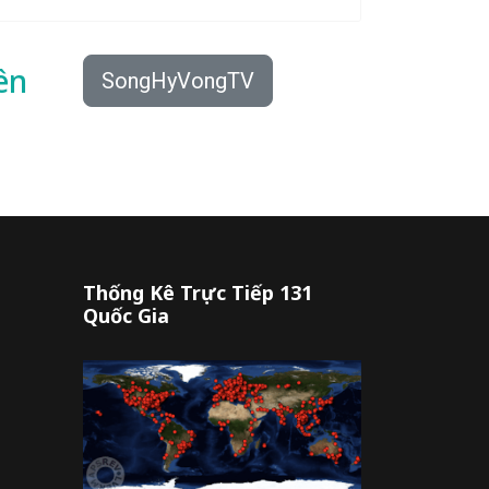
ên
SongHyVongTV
Thống Kê Trực Tiếp 131
Quốc Gia