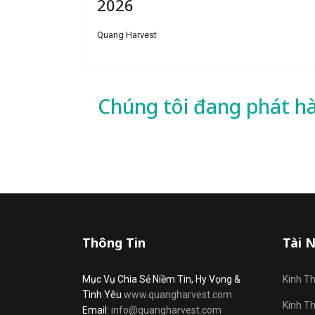
2026
Quang Harvest
Chúng tôi đang phát h
Thông Tin
Tài 
Mục Vụ Chia Sẻ Niềm Tin, Hy Vọng &
Kinh T
Tình Yêu
www.quangharvest.com
Kinh T
Email:
info@quangharvest.com