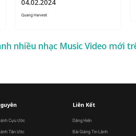
04.02.2024
Quang Harvest
ành nhiều
nhạc
Music Video mới tr
Nguyên
Liên Kết
hánh Cựu Ước
Dâng Hiến
hánh Tân Ước
Bài Giảng Tin Lành