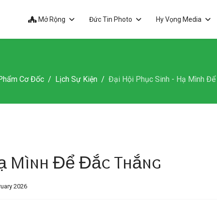
Mở Rộng
Đức Tin Photo
Hy Vọng Media
Phẩm Cơ Đốc
Lịch Sự Kiện
Đại Hội Phục Sinh - Hạ Mình Đ
 Hạ Mình Để Đắc Thắng
ruary 2026