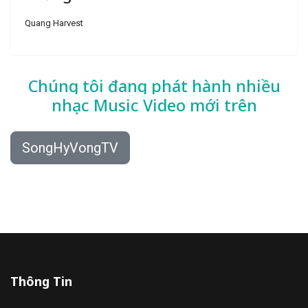
Quang Harvest
Chúng tôi đang phát hành nhiều
nhạc
Music Video mới trên
SongHyVongTV
Thông Tin