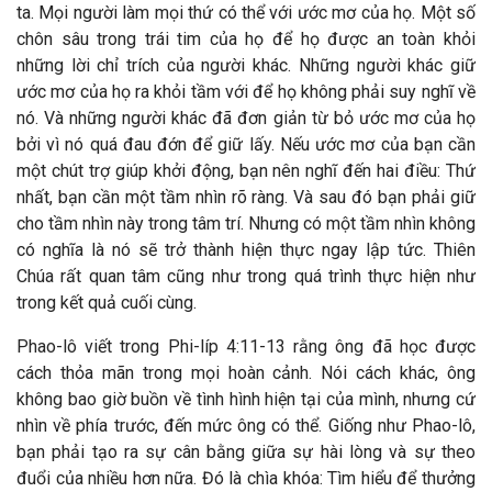
ta. Mọi người làm mọi thứ có thể với ước mơ của họ. Một số
chôn sâu trong trái tim của họ để họ được an toàn khỏi
những lời chỉ trích của người khác.
Những người khác giữ
ước mơ của họ ra khỏi tầm với để họ không phải suy nghĩ về
nó. Và những người khác đã đơn giản từ bỏ ước mơ của họ
bởi vì nó quá đau đớn để giữ lấy. Nếu ước mơ của bạn cần
một chút trợ giúp khởi động, bạn nên nghĩ đến hai điều: Thứ
nhất, bạn cần một tầm nhìn rõ ràng. Và sau đó bạn phải giữ
cho tầm nhìn này trong tâm trí. Nhưng có một tầm nhìn không
có nghĩa là nó sẽ trở thành hiện thực ngay lập tức. Thiên
Chúa rất quan tâm cũng như trong quá trình thực hiện như
trong kết quả cuối cùng.
Phao-lô viết trong Phi-líp 4:11-13 rằng ông đã học được
cách thỏa mãn trong mọi hoàn cảnh. Nói cách khác, ông
không bao giờ buồn về tình hình hiện tại của mình, nhưng cứ
nhìn về phía trước, đến mức ông có thể. Giống như Phao-lô,
bạn phải tạo ra sự cân bằng giữa sự hài lòng và sự theo
đuổi của nhiều hơn nữa. Đó là chìa khóa: Tìm hiểu để thưởng