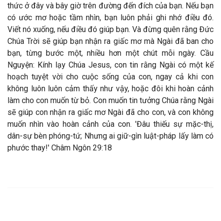
thức ở đây và bây giờ trên đường đến đích của bạn. Nếu bạn
có ước mơ hoặc tầm nhìn, bạn luôn phải ghi nhớ điều đó.
Viết nó xuống, nếu điều đó giúp bạn. Và đừng quên rằng Đức
Chúa Trời sẽ giúp bạn nhận ra giấc mơ mà Ngài đã ban cho
bạn, từng bước một, nhiều hơn một chút mỗi ngày. Cầu
Nguyện: Kính lạy Chúa Jesus, con tin rằng Ngài có một kế
hoạch tuyệt vời cho cuộc sống của con, ngay cả khi con
không luôn luôn cảm thấy như vậy, hoặc đôi khi hoàn cảnh
làm cho con muốn từ bỏ. Con muốn tin tưởng Chúa rằng Ngài
sẽ giúp con nhận ra giấc mơ Ngài đã cho con, và con không
muốn nhìn vào hoàn cảnh của con. 'Đâu thiếu sự mặc-thị,
dân-sự bèn phóng-tứ; Nhưng ai giữ-gìn luật-pháp lấy làm có
phước thay!' Châm Ngôn 29:18