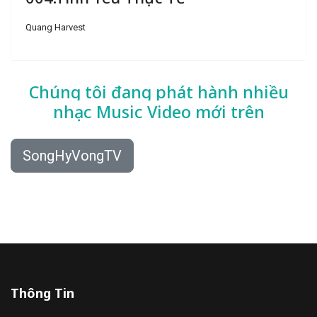
Quang Harvest
Chúng tôi đang phát hành nhiều
nhạc
Music Video mới trên
SongHyVongTV
Thông Tin