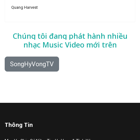
Quang Harvest
Chúng tôi đang phát hành nhiều
nhạc
Music Video mới trên
SongHyVongTV
Thông Tin