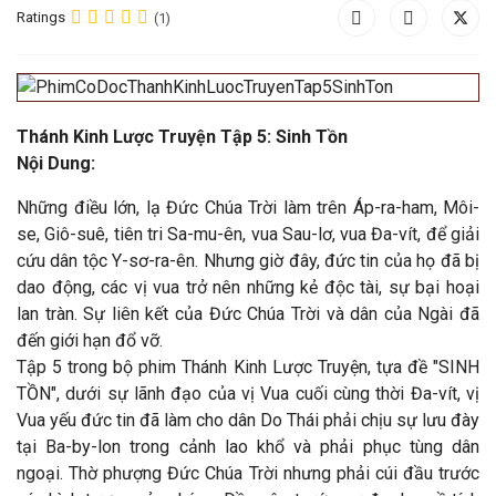
Ratings
(1)
Thánh Kinh Lược Truyện Tập 5: Sinh Tồn
Nội Dung:
Những điều lớn, lạ Đức Chúa Trời làm trên Áp-ra-ham, Môi-
se, Giô-suê, tiên tri Sa-mu-ên, vua Sau-lơ, vua Đa-vít, để giải
cứu dân tộc Y-sơ-ra-ên. Nhưng giờ đây, đức tin của họ đã bị
dao động, các vị vua trở nên những kẻ độc tài, sự bại hoại
lan tràn. Sự liên kết của Đức Chúa Trời và dân của Ngài đã
đến giới hạn đổ vỡ.
Tập 5 trong bộ phim Thánh Kinh Lược Truyện, tựa đề "SINH
TỒN", dưới sự lãnh đạo của vị Vua cuối cùng thời Đa-vít, vị
Vua yếu đức tin đã làm cho dân Do Thái phải chịu sự lưu đày
tại Ba-by-lon trong cảnh lao khổ và phải phục tùng dân
ngoại. Thờ phượng Đức Chúa Trời nhưng phải cúi đầu trước