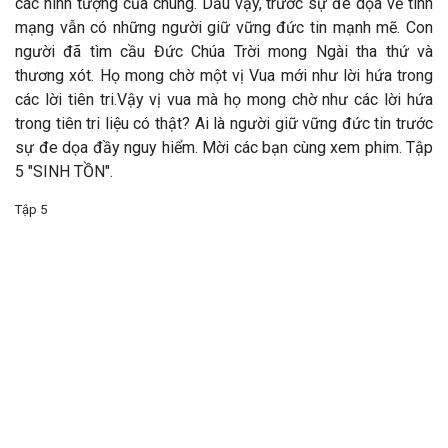
các hình tượng của chúng. Dầu vậy, trước sự đe dọa về tính
mạng vẫn có những người giữ vững đức tin mạnh mẽ. Con
người đã tìm cầu Đức Chúa Trời mong Ngài tha thứ và
thương xót. Họ mong chờ một vị Vua mới như lời hứa trong
các lời tiên tri.Vậy vị vua mà họ mong chờ như các lời hứa
trong tiên tri liệu có thật? Ai là người giữ vững đức tin trước
sự đe dọa đầy nguy hiểm. Mời các bạn cùng xem phim. Tập
5 "SINH TỒN".
Tập 5