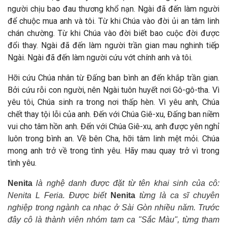
người chịu bao đau thương khổ nạn. Ngài đã đến làm người
để chuộc mua anh và tôi. Từ khi Chúa vào đời ủi an tâm linh
chán chường. Từ khi Chúa vào đời biết bao cuộc đời được
đổi thay. Ngài đã đến làm người trần gian mau nghinh tiếp
Ngài. Ngài đã đến làm người cứu vớt chính anh và tôi.
Hỡi cứu Chúa nhân từ Đấng ban bình an đến khắp trần gian.
Bởi cứu rỗi con người, nên Ngài tuôn huyết nơi Gô-gô-tha. Vì
yêu tôi, Chúa sinh ra trong nơi thấp hèn. Vì yêu anh, Chúa
chết thay tội lỗi của anh. Đến với Chúa Giê-xu, Đấng ban niềm
vui cho tâm hồn anh. Đến với Chúa Giê-xu, anh được yên nghỉ
luôn trong bình an. Về bên Cha, hỡi tâm linh mệt mỏi. Chúa
mong anh trở về trong tình yêu. Hãy mau quay trở vì trong
tình yêu.
Nenita
là nghệ danh được đặt từ tên khai sinh của cô:
Nenita L Feria.
Được biết
Nenita
từng là ca sĩ chuyên
nghiệp trong ngành ca nhạc ở Sài Gòn nhiều năm. Trước
đây cô là thành viên nhóm tam ca "Sắc Màu", từng tham