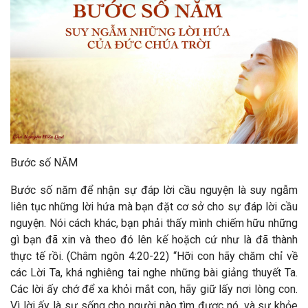
Bước số NĂM
Bước số năm để nhận sự đáp lời cầu nguyện là suy ngẫm
liên tục những lời hứa mà bạn đặt cơ sở cho sự đáp lời cầu
nguyện. Nói cách khác, bạn phải thấy mình chiếm hữu những
gì bạn đã xin và theo đó lên kế hoặch cứ như là đã thành
thực tế rồi. (Châm ngôn 4:20-22) “Hỡi con hãy chăm chỉ về
các Lời Ta, khá nghiêng tai nghe những bài giảng thuyết Ta.
Các lời ấy chớ để xa khỏi mắt con, hãy giữ lấy nơi lòng con.
Vì lời ấy là sự sống cho người nào tìm được nó, và sự khỏe